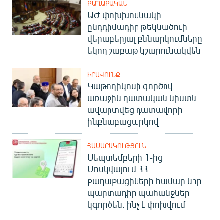
ՔԱՂԱՔԱԿԱՆ
ԱԺ փոխխոսնակի
ընդդիմադիր թեկնածուի
վերաբերյալ քննարկումները
եկող շաբաթ կշարունակվեն
ԻՐԱՎՈՒՆՔ
Կաթողիկոսի գործով
առաջին դատական նիստն
ավարտվեց դատավորի
ինքնաբացարկով
ՀԱՍԱՐԱԿՈՒԹՅՈՒՆ
Սեպտեմբերի 1-ից
Մոսկվայում ՀՀ
քաղաքացիների համար նոր
պարտադիր պահանջներ
կգործեն. ինչ է փոխվում