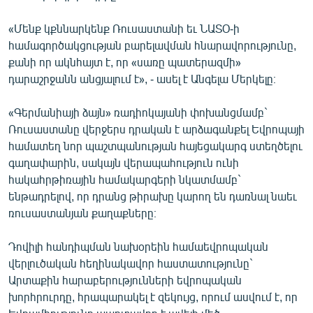
English
«Մենք կքննարկենք Ռուսաստանի եւ ՆԱՏՕ-ի
Русский
համագործակցության բարելավման հնարավորությունը,
քանի որ ակնհայտ է, որ «սառը պատերազմի»
ՀԵՏԵՎԵՔ ՄԵԶ
դարաշրջանն անցյալում է», - ասել է Անգելա Մերկելը։
«Գերմանիայի ձայն» ռադիոկայանի փոխանցմամբ`
Ռուսաստանը վերջերս դրական է արձագանքել Եվրոպայի
համատեղ նոր պաշտպանության հայեցակարգ ստեղծելու
գաղափարին, սակայն վերապահություն ունի
«Ազատության» բոլոր կայքերը
հակահրթիռային համակարգերի նկատմամբ`
ենթադրելով, որ դրանց թիրախը կարող են դառնալ նաեւ
ռուսաստանյան քաղաքները։
Դովիլի հանդիպման նախօրեին համաեվրոպական
վերլուծական հեղինակավոր հաստատությունը`
Արտաքին հարաբերությունների եվրոպական
խորհրուրդը, հրապարակել է զեկույց, որում ասվում է, որ