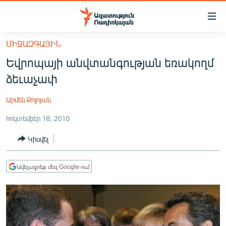
Մատչելիության
հղումներ
Անցնել
ՄԻՋԱԶԳԱՅԻՆ
հիմնական
ԱԶԱՏՈՒԹՅՈՒՆ TV
Եվրոպայի անվտանգության եռակողմ
բովանդակությանը
ՀԱՅԱՍՏԱՆ
Անցնել
ձեւաչափ
հիմնական
ՔԱՂԱՔԱԿԱՆ
մենյուին
Արմեն Քոլոյան
ԸՆՏՐՈՒԹՅՈՒՆՆԵՐ 2026
Որոնում
հոկտեմբեր 18, 2010
ԻՐԱՎՈՒՆՔ
Կիսվել
ՀԱՍԱՐԱԿՈՒԹՅՈՒՆ
ՏՆՏԵՍՈՒԹՅՈՒՆ
Ավելացրեք մեզ Google-ում
ՂԱՐԱԲԱՂ
ՊԱՏԵՐԱԶՄԻ 6 ՇԱԲԱԹՆԵՐԸ
ՏԱՐԱԾԱՇՐՋԱՆ