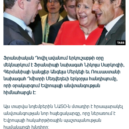
ՄԻՋԱԶԳԱՅԻՆ
ՄՇԱԿՈՒՅԹ
ՍՊՈՐՏ
ՄԵԿՆԱԲԱՆՈՒԹՅՈՒՆ
ՏՏ ԵՒ ԻՆՏԵՐՆԵՏ
ԿՈՐՈՆԱՎԻՐՈՒՍ
Ֆրանսիական Դովիլ ավանում երկուշաբթի օրը
մեկնարկում է Ֆրանսիայի նախագահ Նիկոլա Սարկոզիի,
ԱՐԽԻՎ
Գերմանիայի կանցլեր Անգելա Մերկելի եւ Ռուսաստանի
ՏԵՍԱՆՅՈՒԹԵՐ
նախագահ Դմիտրի Մեդվեդեւի երկօրյա հանդիպումը,
որի օրակարգում Եվրոպայի անվտանգության
ԲԱՆԱՎԵՃ
հիմնահարցն է։
ՁԳՏԵԼՈՎ ԼԱՎԱԳՈՒՅՆԻՆ
Այս տարվա նոյեմբերին ՆԱՏՕ-ն մտադիր է հրապարակել
ՓՈԴՔԱՍԹ
անվտանգության նոր հայեցակարգը, որը ներառում է
Եվրոպայի հակահրթիռային պաշտպանության
Հայերեն
համակարգի խնդիրը։