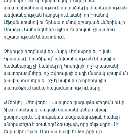
Եվրամիությունը պարտավոր է ավելի մեծ
պատասխանատվություն ստանձնել իր հարեւանության
անվտանգության հարցերում, քանի որ Իրանով,
Աֆղանստանով եւ Չինաստանով զբաղված Ամերիկայի
Միացյալ Նահանգները այլեւս Եվրոպան չի պահում
ուշադրության կենտրոնում։
Զեկույցի հեղինակներ Մարկ Լեոնարդի եւ Իվան
Կրաստեւի կարծիքով` անվտանգության ներկայիս
համակարգը չի կանխել ո'չ Կոսովոյի, ո'չ Վրաստանի
պատերազմները, ո'չ Եվրոպայի գազի մատակարարման
խափանումները եւ ո'չ էլ նախկին խորհրդային
տարածքում առկա հակամարտությունները։
«Մերկել - Մեդվեդեւ - Սարկոզի գագաթնաժողովն ունի
ճիշտ օրակարգ, սակայն մասնակիցների սխալ
ընտրություն։ Եվրոպական անվտանգության համար
անհրաժեշտ է եռակողմ ձեւաչափ, որը ենթադրում է
Եվրամիության, Ռուսաստանի եւ Թուրքիայի