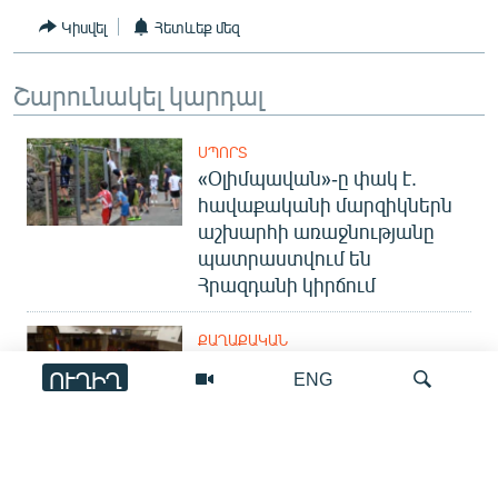
English
Կիսվել
Հետևեք մեզ
Русский
Շարունակել կարդալ
ՀԵՏԵՎԵՔ ՄԵԶ
ՍՊՈՐՏ
«Օլիմպավան»-ը փակ է.
հավաքականի մարզիկներն
աշխարհի առաջնությանը
պատրաստվում են
«Ազատության» բոլոր կայքերը
Հրազդանի կիրճում
ՔԱՂԱՔԱԿԱՆ
ԱԺ փոխխոսնակի
ՈՒՂԻՂ
ENG
ընդդիմադիր թեկնածուի
վերաբերյալ քննարկումները
եկող շաբաթ կշարունակվեն
Որոնում