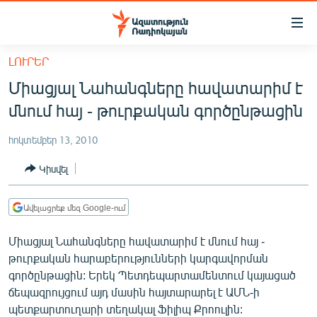
Մատչելիության
հղումներ
Անցնել
ԼՈՒՐԵՐ
հիմնական
ԱԶԱՏՈՒԹՅՈՒՆ TV
Միացյալ Նահանգները հավատարիմ է
բովանդակությանը
ՀԱՅԱՍՏԱՆ
Անցնել
մնում հայ - թուրքական գործընթացին
հիմնական
ՔԱՂԱՔԱԿԱՆ
մենյուին
հոկտեմբեր 13, 2010
ԸՆՏՐՈՒԹՅՈՒՆՆԵՐ 2026
Որոնում
Կիսվել
ԻՐԱՎՈՒՆՔ
ՀԱՍԱՐԱԿՈՒԹՅՈՒՆ
Ավելացրեք մեզ Google-ում
ՏՆՏԵՍՈՒԹՅՈՒՆ
Միացյալ Նահանգները հավատարիմ է մնում հայ -
ՂԱՐԱԲԱՂ
թուրքական հարաբերությունների կարգավորման
գործընթացին: Երեկ Պետդեպարտամենտում կայացած
ՊԱՏԵՐԱԶՄԻ 6 ՇԱԲԱԹՆԵՐԸ
ճեպազրույցում այդ մասին հայտարարել է ԱՄՆ-ի
ՏԱՐԱԾԱՇՐՋԱՆ
պետքարտուղարի տեղակալ Ֆիլիպ Քրոուլին: