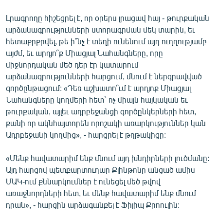
ՄԻՋԱԶԳԱՅԻՆ
Լրագրողը հիշեցրել է, որ օրերս լրացավ հայ - թուրքական
ՄՇԱԿՈՒՅԹ
արձանագրությունների ստորագրման մեկ տարին, եւ
հետաքրքրվել, թե ի՞նչ է տեղի ունենում այդ ուղղությամբ
ՍՊՈՐՏ
այժմ, եւ արդյո՞ք Միացյալ Նահանգները, որը
ՄԵԿՆԱԲԱՆՈՒԹՅՈՒՆ
միջնորդական մեծ դեր էր կատարում
արձանագրությունների հարցում, մնում է ներգրավված
ՏՏ ԵՒ ԻՆՏԵՐՆԵՏ
գործընթացում: «Դեռ աշխատո՞ւմ է արդյոք Միացյալ
ԿՈՐՈՆԱՎԻՐՈՒՍ
Նահանգները կողմերի հետ` ոչ միայն հայկական եւ
թուրքական, այլեւ ադրբեջանցի գործընկերների հետ,
ԱՐԽԻՎ
քանի որ ակնհայտորեն որոշակի առարկություններ կան
ՏԵՍԱՆՅՈՒԹԵՐ
Ադրբեջանի կողմից», - հարցրել է թղթակիցը:
ԲԱՆԱՎԵՃ
«Մենք հավատարիմ ենք մնում այդ խնդիրների լուծմանը:
ՁԳՏԵԼՈՎ ԼԱՎԱԳՈՒՅՆԻՆ
Այդ հարցով պետքարտուղար Քլինթոնը անցած ամիս
ՄԱԿ-ում քննարկումներ է ունեցել մեծ թվով
ՓՈԴՔԱՍԹ
առաջնորդների հետ, եւ մենք հավատարիմ ենք մնում
դրան», - հարցին արձագանքել է Ֆիլիպ Քրոուլին:
Հայերեն