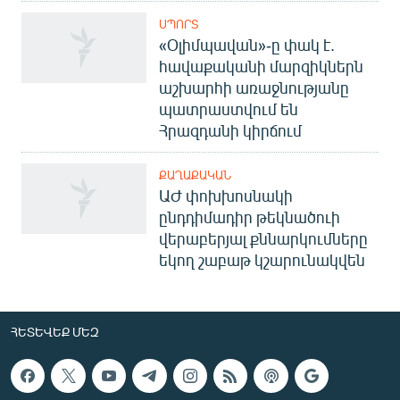
ՍՊՈՐՏ
«Օլիմպավան»-ը փակ է.
հավաքականի մարզիկներն
աշխարհի առաջնությանը
պատրաստվում են
Հրազդանի կիրճում
ՔԱՂԱՔԱԿԱՆ
ԱԺ փոխխոսնակի
ընդդիմադիր թեկնածուի
վերաբերյալ քննարկումները
եկող շաբաթ կշարունակվեն
ՀԵՏԵՎԵՔ ՄԵԶ