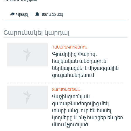
English
Կիսվել
Հետևեք մեզ
Русский
Շարունակել կարդալ
ՀԵՏԵՎԵՔ ՄԵԶ
ՀԱՍԱՐԱԿՈՒԹՅՈՒՆ
Գյումրիից Փարիզ․
հայկական անօդաչուն
ներկայացվել է միջազգային
«Ազատության» բոլոր կայքերը
ցուցահանդեսում
ՏԱՐԱԾԱՇՐՋԱՆ
Վաշինգտոնյան
գագաթնաժողովից մեկ
տարի անց. ուր են հասել
կողմերը և ինչ հարցեր են դեռ
մնում չլուծված