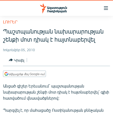
Մատչելիության
հղումներ
Անցնել
ԼՈՒՐԵՐ
հիմնական
ԱԶԱՏՈՒԹՅՈՒՆ TV
Պաշտպանության նախարարության
բովանդակությանը
ՀԱՅԱՍՏԱՆ
Անցնել
շենքի մոտ դիակ է հայտնաբերվել
հիմնական
ՔԱՂԱՔԱԿԱՆ
մենյուին
հոկտեմբեր 05, 2010
ԸՆՏՐՈՒԹՅՈՒՆՆԵՐ 2026
Որոնում
Կիսվել
ԻՐԱՎՈՒՆՔ
ՀԱՍԱՐԱԿՈՒԹՅՈՒՆ
Ավելացրեք մեզ Google-ում
ՏՆՏԵՍՈՒԹՅՈՒՆ
Անցած գիշեր Երեւանում` պաշտպանության
ՂԱՐԱԲԱՂ
նախարարության շենքի մոտ դիակ է հայտնաբերվել` գլխի
հատվածում վնասվածքներով:
ՊԱՏԵՐԱԶՄԻ 6 ՇԱԲԱԹՆԵՐԸ
ՏԱՐԱԾԱՇՐՋԱՆ
Պարզվել է, որ մահացածը Ոստիկանության քննչական