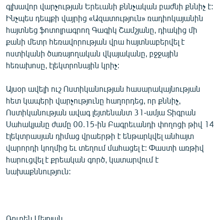
գլխավոր վարչության Երեւանի քննչական բաժնի քննիչ է:
ՄԻՋԱԶԳԱՅԻՆ
Ինչպես դեպքի վայրից «Ազատություն» ռադիոկայանին
ՄՇԱԿՈՒՅԹ
հայտնեց ֆոտոլրագրող Գագիկ Շամշյանը, դիակից մի
քանի մետր հեռավորության վրա հայտնաբերվել է
ՍՊՈՐՏ
ոստիկանի ծառայողական վկայականը, բջջային
ՄԵԿՆԱԲԱՆՈՒԹՅՈՒՆ
հեռախոսը, էլեկտրոնային կրիչ:
ՏՏ ԵՒ ԻՆՏԵՐՆԵՏ
Այսօր ավելի ուշ Ոստիկանության հասարակայնության
ԿՈՐՈՆԱՎԻՐՈՒՍ
հետ կապերի վարչությունը հաղորդեց, որ քննիչ,
Ոստիկանության ավագ լեյտենանտ 31-ամյա Տիգրան
ԱՐԽԻՎ
Սահակյանը ժամը 00.15-ին Բագրեւանդի փողոցի թիվ 14
ՏԵՍԱՆՅՈՒԹԵՐ
էլեկտրասյան դիմաց վրաերթի է ենթարկվել անհայտ
վարորդի կողմից եւ տեղում մահացել է: Փաստի առթիվ
ԲԱՆԱՎԵՃ
հարուցվել է քրեական գործ, կատարվում է
ՁԳՏԵԼՈՎ ԼԱՎԱԳՈՒՅՆԻՆ
նախաքննություն:
ՓՈԴՔԱՍԹ
Հայերեն
Ռուբեն Մելոյան