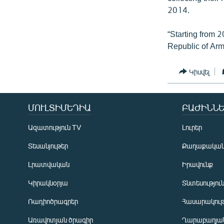
2014.
“Starting from 2
Republic of Arm
Կիսվել
ՄՈՒԼՏԻՄԵԴԻԱ
ԲԱԺԻՆՆԵ
Ազատություն TV
Լուրեր
Տեսանյութեր
Քաղաքակա
Լրատվական
Իրավունք
Կիրակնօրյա
Տնտեսությու
Ռադիոծրագրեր
Հասարակութ
Առավոտյան ծրագիր
Ղարաբաղյան