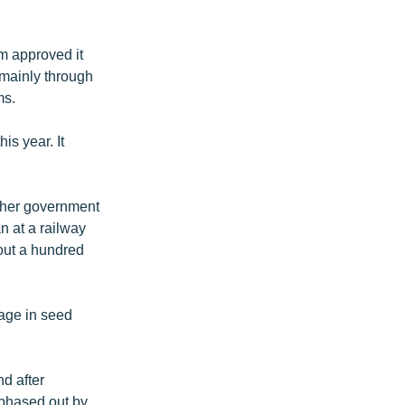
m approved it
 mainly through
ms.
is year. It
other government
n at a railway
bout a hundred
gage in seed
nd after
e phased out by