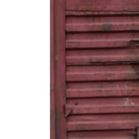
ՄԻՋԱԶԳԱՅԻՆ
ՄՇԱԿՈՒՅԹ
ՍՊՈՐՏ
ՄԵԿՆԱԲԱՆՈՒԹՅՈՒՆ
ՏՏ ԵՒ ԻՆՏԵՐՆԵՏ
ԿՈՐՈՆԱՎԻՐՈՒՍ
ԱՐԽԻՎ
ՏԵՍԱՆՅՈՒԹԵՐ
ԲԱՆԱՎԵՃ
ՁԳՏԵԼՈՎ ԼԱՎԱԳՈՒՅՆԻՆ
ՓՈԴՔԱՍԹ