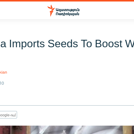
a Imports Seeds To Boost 
kian
10
oogle-ում