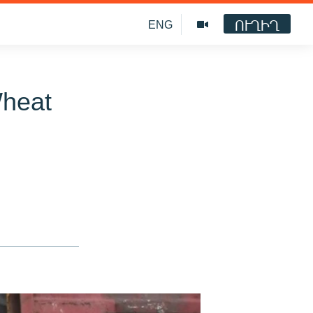
ՈՒՂԻՂ
ENG
Wheat