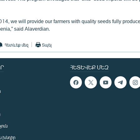
014, we will provide our farmers with quality seeds fully produce
enia,” said Alaverdian.
Հետևեք մեզ
Տպել
Ր
ՀԵՏԵՎԵՔ ՄԵԶ
ն
ն
յուն
 խնդիր