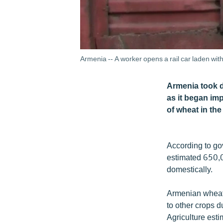
Armenia -- A worker opens a rail car laden wit
Armenia took d
as it began im
of wheat in the
According to go
estimated 650,0
domestically.
Armenian wheat 
to other crops 
Agriculture esti