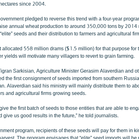
 hectares since 2004.
vernment pledged to reverse this trend with a four-year progra
o raise annual wheat production to around 350,000 tons by 2014
“elite” seeds and their distribution to farmers and agricultural fir
llocated 558 million drams ($1.5 million) for that purpose for th
r yields will motivate many villagers to revert to grain farming.
Tigran Sarkisian, Agriculture Minister Gerasim Alaverdian and 
ted the first consignment of seeds imported from southern Russia
an. Alaverdian said his ministry will mainly distribute them to a
rs and agricultural firms growing seeds.
ive the first batch of seeds to those entities that are able to en
 give us good results in the future,” he told journalists.
ment program, recipients of these seeds will pay for them in ki
 harvest. The program envisages that “elite” seed imports will b