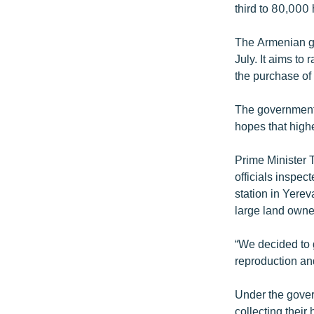
third to 80,000
The Armenian go
July. It aims t
the purchase of 
The government a
hopes that highe
Prime Minister 
officials inspec
station in Yerev
large land owne
“We decided to g
reproduction and
Under the govern
collecting their