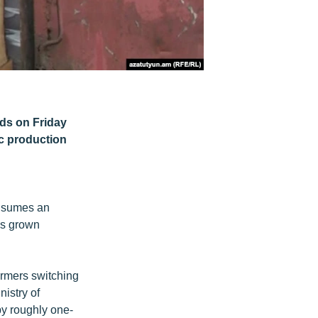
eds on Friday
c production
onsumes an
is grown
armers switching
istry of
 by roughly one-