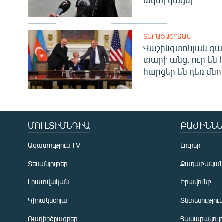
ՏԱՐԱԾԱՇՐՋԱՆ
Վաշինգտոնյան գա
տարի անց. ուր են 
հարցեր են դեռ մնո
ՄՈՒԼՏԻՄԵԴԻԱ
ԲԱԺԻՆՆԵ
Ազատություն TV
Լուրեր
Տեսանյութեր
Քաղաքակա
Լրատվական
Իրավունք
Կիրակնօրյա
Տնտեսությու
Ռադիոծրագրեր
Հասարակութ