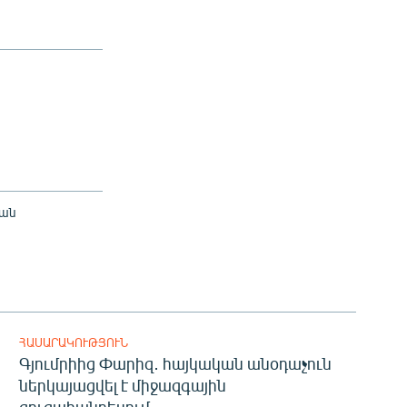
կան
ՀԱՍԱՐԱԿՈՒԹՅՈՒՆ
Գյումրիից Փարիզ․ հայկական անօդաչուն
ներկայացվել է միջազգային
ցուցահանդեսում