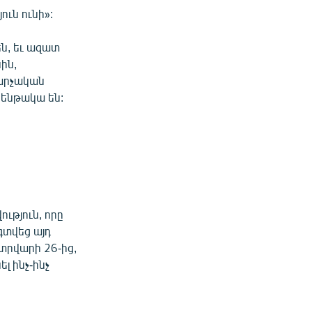
ուն ունի»:
ն, եւ ազատ
սին,
վարչական
 ենթակա են:
ւթյուն, որը
գտվեց այդ
ետրվարի 26-ից,
լ ինչ-ինչ