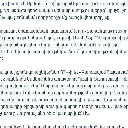
րդի խոսնակ Արման Մուսինյանը «Ազատություն» ռադիոկայա
ց, թե առայժմ զերծ կմնան մեկնաբանություններից` մինչեւ չ
ն» պաշտոնական դիրքորոշումը հարցի վերաբերյալ:
սյանը, միաժամանակ, բացառում է, որ «Ժառանգություն»-ը
ընտրություններում պաշտպանի Լեւոն Տեր-Պետրոսյանի թե
մբ` «նույն գետը երկու անգամ չեն մտնում», բացի այդ`
ւն»-ն ունի նախագահի իր թեկնածուն` կուսակցության հիմն
ը:
վ կոալիցիոն գործընկերներ ՀՀԿ-ի եւ «Բարգավաճ Հայաստա
թյուններին եւ վերջինիս առաջնորդ Գագիկ Ծառուկյանի` ը
հնարավորությանը` Մարտիրոսյանը հայտարարեց, թե դա «ռե
իմնականում տնտեսական գործունեությամբ զբաղվող Գագիկ 
մամբ, հազիվ թե հայտնվի ընդդիմադիր դաշտում, որովհետեւ
ընդդիմադիր օլիգարխի հետ ինչ կարող է տեղի ունենալ. վառ 
ատուր Սուքիասյանի հետ կատարվածն է»:
ի կարծիքով, Հանրապետական եւ «Բարգավաճ Հայաստան»