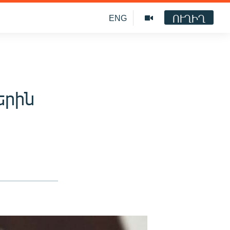
ՈՒՂԻՂ
ENG
երին