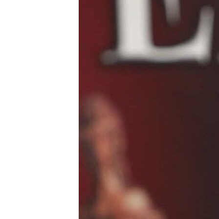
ՄԻՋԱԶԳԱՅԻՆ
ՄՇԱԿՈՒՅԹ
ՍՊՈՐՏ
ՄԵԿՆԱԲԱՆՈՒԹՅՈՒՆ
ՏՏ ԵՒ ԻՆՏԵՐՆԵՏ
ԿՈՐՈՆԱՎԻՐՈՒՍ
ԱՐԽԻՎ
ՏԵՍԱՆՅՈՒԹԵՐ
ԲԱՆԱՎԵՃ
ՁԳՏԵԼՈՎ ԼԱՎԱԳՈՒՅՆԻՆ
ՓՈԴՔԱՍԹ