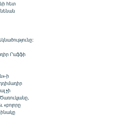
նի հետ
ունենան
կնածությունը:
ադիր Րաֆֆի
ն»-ի
նդդիմադիր
ալ չի
Ծառուկյանը,
 «բոլորը
օրինակը