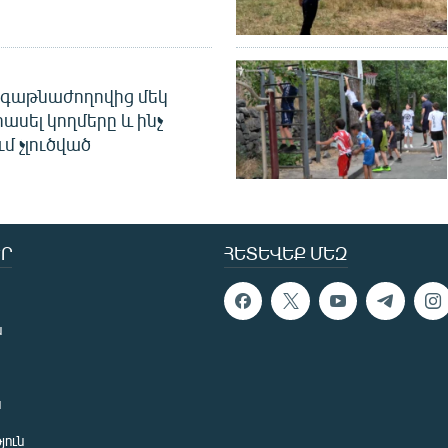
գաթնաժողովից մեկ
հասել կողմերը և ինչ
ւմ չլուծված
Ր
ՀԵՏԵՎԵՔ ՄԵԶ
ն
ն
յուն