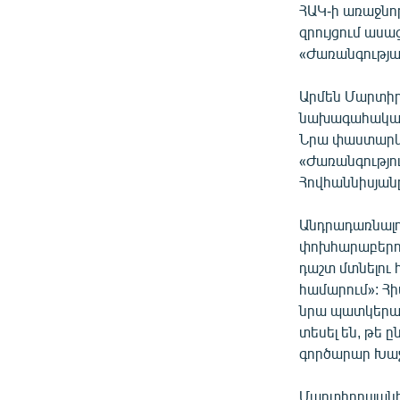
ՀԱԿ-ի առաջնո
զրույցում ասա
«Ժառանգությա
Արմեն Մարտիրո
նախագահական 
Նրա փաստարկմա
«Ժառանգությո
Հովհաննիսյան
Անդրադառնալո
փոխհարաբերու
դաշտ մտնելու 
համարում»: Հ
նրա պատկերաց
տեսել են, թե 
գործարար Խաչ
Մարտիրոսյան