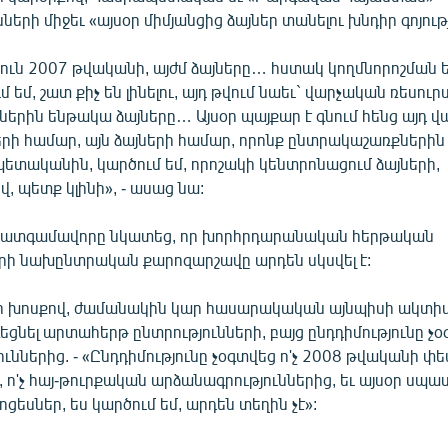
ների միջեւ «այսօր միմյանցից ձայներ տանելու խնդիր գոյությ
ուն 2007 թվականի, այժմ ձայները… հստակ կողմնորոշման ե
մ եմ, շատ քիչ են լինելու, այդ թվում նաեւ` վարչական ռեսուր
երին ենթակա ձայները… Այսօր պայքար է գնում հենց այդ 
երի համար, այն ձայների համար, որոնք ընտրակաշառքներին
ետականին, կարծում եմ, որոշակի կենտրոնացում ձայների,
վ, պետք կլինի», - ասաց նա:
պատգամավորը նկատեց, որ խորհրդարանական հերթական
երի նախընտրական քարոզարշավը արդեն սկսվել է:
 խոսքով, ժամանակին կար հասարակական այնպիսի ակտիվո
եցնել արտահերթ ընտրությունների, բայց ընդդիմությունը չօ
ւններից. - «Ընդդիմությունը չօգտվեց ո'չ 2008 թվականի փ
, ո'չ հայ-թուրքական արձանագրություններից, եւ այսօր սպասե
եսներ, ես կարծում եմ, արդեն տեղին չէ»: