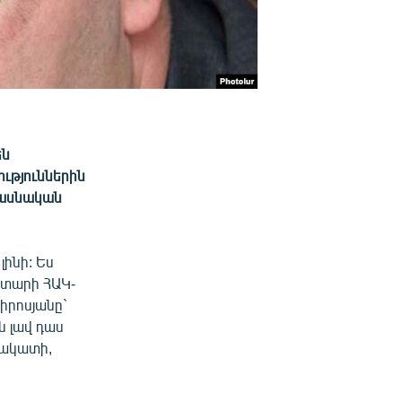
են
ւթյուններին
միասնական
լինի: Ես
սատարի ՀԱԿ-
իրոսյանը`
ն լավ դաս
ճակատի,