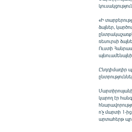
կուսակցություն
«Ի տարբերությ
ձայներ, կարծու
ընտրակաշառքն
ռեսուրսի ձայն
Ուստի Հանրապ
այնուամենայնի
Ընդդիմադիր 
ընտրությունն
Մարտիրոսյանի
կարող էր հանգ
հնարավորությո
ո'չ մարտի 1-ից
արտահերթ պրոց