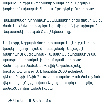
նախագահ Էրիկա-Ֆորստեր Վանինիի եւ Ազգային
ՄԻՋԱԶԳԱՅԻՆ
խորհրդի նախագահ Պասկալ Բրուդերեր Ուիսի հետ:
ՄՇԱԿՈՒՅԹ
Հայաստանցի խորհրդարանականները երեկ երեկոյան են
ՍՊՈՐՏ
ժամանել Ժնեւ, որտեղ նրանց է միացել Շվեյցարիայում
ՄԵԿՆԱԲԱՆՈՒԹՅՈՒՆ
Հայաստանի դեսպան Շառլ Ազնավուրը:
ՏՏ ԵՒ ԻՆՏԵՐՆԵՏ
Նույն օրը, Ազգային ժողովի հասարակայնության հետ
ԿՈՐՈՆԱՎԻՐՈՒՍ
կապերի վարչության փոխանցմամբ, կայացել է
հանդիպում Շվեյցարիա - Հայաստան բարեկամության
ԱՐԽԻՎ
պատգամավորական խմբի անդամների հետ:
ՏԵՍԱՆՅՈՒԹԵՐ
Հանդիպման ժամանակ Հովիկ Աբրահամյանը
երախտագիտություն է հայտնել 2003 թվականի
ԲԱՆԱՎԵՃ
դեկտեմբերի 16-ին Հայոց ցեղասպանության ճանաչման
ՁԳՏԵԼՈՎ ԼԱՎԱԳՈՒՅՆԻՆ
վերաբերյալ Շվեյցարիայի Ազգային խորհրդի կողմից
բանաձեւի ընդունման համար:
ՓՈԴՔԱՍԹ
Կիսվել
Հետևեք մեզ
Հայերեն