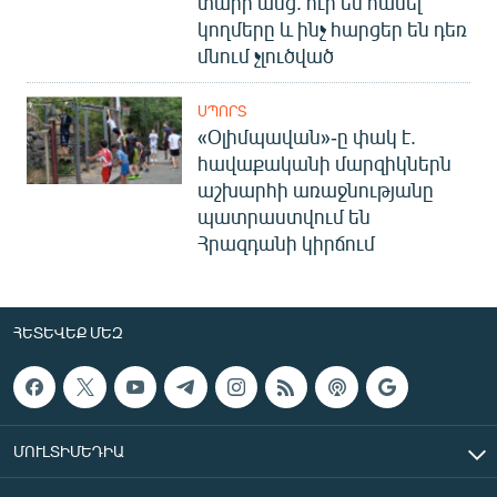
տարի անց. ուր են հասել
կողմերը և ինչ հարցեր են դեռ
մնում չլուծված
ՍՊՈՐՏ
«Օլիմպավան»-ը փակ է.
հավաքականի մարզիկներն
աշխարհի առաջնությանը
պատրաստվում են
Հրազդանի կիրճում
ՀԵՏԵՎԵՔ ՄԵԶ
ՄՈՒԼՏԻՄԵԴԻԱ