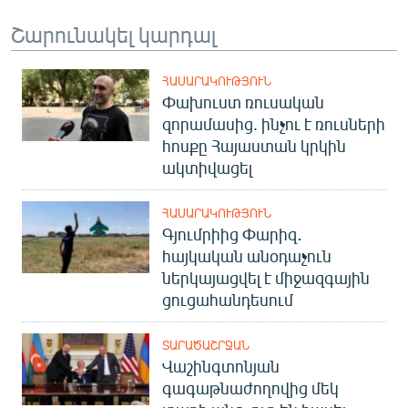
English
Շարունակել կարդալ
Русский
ՀԱՍԱՐԱԿՈՒԹՅՈՒՆ
ՀԵՏԵՎԵՔ ՄԵԶ
Փախուստ ռուսական
զորամասից. ինչու է ռուսների
հոսքը Հայաստան կրկին
ակտիվացել
ՀԱՍԱՐԱԿՈՒԹՅՈՒՆ
«Ազատության» բոլոր կայքերը
Գյումրիից Փարիզ․
հայկական անօդաչուն
ներկայացվել է միջազգային
ցուցահանդեսում
ՏԱՐԱԾԱՇՐՋԱՆ
Վաշինգտոնյան
գագաթնաժողովից մեկ