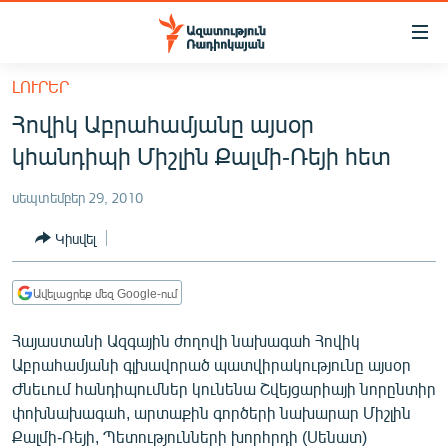
Մատչելիության
հղումներ
Անցնել
ԼՈՒՐԵՐ
հիմնական
ԱԶԱՏՈՒԹՅՈՒՆ TV
Հովիկ Աբրահամյանը այսօր
բովանդակությանը
ՀԱՅԱՍՏԱՆ
Անցնել
կհանդիպի Միշլին Քալմի-Ռեյի հետ
հիմնական
ՔԱՂԱՔԱԿԱՆ
մենյուին
սեպտեմբեր 29, 2010
ԸՆՏՐՈՒԹՅՈՒՆՆԵՐ 2026
Որոնում
Կիսվել
ԻՐԱՎՈՒՆՔ
ՀԱՍԱՐԱԿՈՒԹՅՈՒՆ
Ավելացրեք մեզ Google-ում
ՏՆՏԵՍՈՒԹՅՈՒՆ
Հայաստանի Ազգային ժողովի նախագահ Հովիկ
ՂԱՐԱԲԱՂ
Աբրահամյանի գլխավորած պատվիրակությունը այսօր
Ժնեւում հանդիպումներ կունենա Շվեյցարիայի նորընտիր
ՊԱՏԵՐԱԶՄԻ 6 ՇԱԲԱԹՆԵՐԸ
փոխնախագահ, արտաքին գործերի նախարար Միշլին
ՏԱՐԱԾԱՇՐՋԱՆ
Քալմի-Ռեյի, Պետությունների խորհրդի (Սենատ)