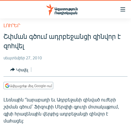
Մատչելիության
հղումներ
Անցնել
ԼՈՒՐԵՐ
հիմնական
ԱԶԱՏՈՒԹՅՈՒՆ TV
Շփման գծում ադրբեջանցի զինվոր է
բովանդակությանը
ՀԱՅԱՍՏԱՆ
Անցնել
զոհվել
հիմնական
ՔԱՂԱՔԱԿԱՆ
մենյուին
սեպտեմբեր 27, 2010
ԸՆՏՐՈՒԹՅՈՒՆՆԵՐ 2026
Որոնում
Կիսվել
ԻՐԱՎՈՒՆՔ
ՀԱՍԱՐԱԿՈՒԹՅՈՒՆ
Ավելացրեք մեզ Google-ում
ՏՆՏԵՍՈՒԹՅՈՒՆ
Լեռնային Ղարաբաղի եւ Ադրբեջանի զինված ուժերի
ՂԱՐԱԲԱՂ
շփման գծում` Ֆիզուլիի Մերզիլի գյուղի մոտակայքում,
գլխի հրազենային վերքից ադրբեջանցի զինվոր է
ՊԱՏԵՐԱԶՄԻ 6 ՇԱԲԱԹՆԵՐԸ
մահացել:
ՏԱՐԱԾԱՇՐՋԱՆ