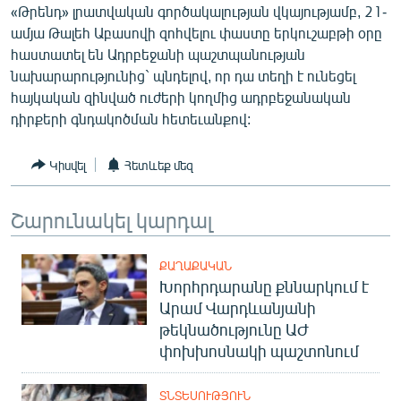
«Թրենդ» լրատվական գործակալության վկայությամբ, 21-
ՄԻՋԱԶԳԱՅԻՆ
ամյա Թալեհ Աբասովի զոհվելու փաստը երկուշաբթի օրը
ՄՇԱԿՈՒՅԹ
հաստատել են Ադրբեջանի պաշտպանության
նախարարությունից` պնդելով, որ դա տեղի է ունեցել
ՍՊՈՐՏ
հայկական զինված ուժերի կողմից ադրբեջանական
ՄԵԿՆԱԲԱՆՈՒԹՅՈՒՆ
դիրքերի գնդակոծման հետեւանքով:
ՏՏ ԵՒ ԻՆՏԵՐՆԵՏ
Կիսվել
Հետևեք մեզ
ԿՈՐՈՆԱՎԻՐՈՒՍ
ԱՐԽԻՎ
Շարունակել կարդալ
ՏԵՍԱՆՅՈՒԹԵՐ
ՔԱՂԱՔԱԿԱՆ
ԲԱՆԱՎԵՃ
Խորհրդարանը քննարկում է
ՁԳՏԵԼՈՎ ԼԱՎԱԳՈՒՅՆԻՆ
Արամ Վարդևանյանի
թեկնածությունը ԱԺ
ՓՈԴՔԱՍԹ
փոխխոսնակի պաշտոնում
Հայերեն
ՏՆՏԵՍՈՒԹՅՈՒՆ