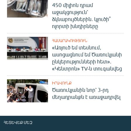
450 միլիոն դրամ
English
աջակցություն՝
Русский
ձկնաբույծներին. կլուծի՞
ոլորտի խնդիրները
ՀԵՏԵՎԵՔ ՄԵԶ
ՀԱՍԱՐԱԿՈՒԹՅՈՒՆ
«Առյուծ եմ տեսնում,
ասոցացնում եմ Ծառուկյանի
ընկերությունների հետ».
«Կենտրոն» TV-ն տուգանվեց
«Ազատության» բոլոր կայքերը
ԻՐԱՎՈՒՆՔ
Ծառուկյանին նոր՝ 3-րդ
մեղադրանքն է առաջադրվել
ՀԵՏԵՎԵՔ ՄԵԶ