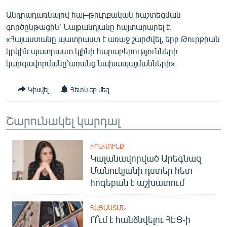
English
Անդրադառնալով հայ–թուրքական հաշտեցման
գործընթացին՝ Նալբանդյանը հայտարարել է.
Русский
«Հայաստանը պատրաստ է առաջ շարժվել, երբ Թուրքիան
կրկին պատրաստ կլինի հարաբերությունների
ՀԵՏԵՎԵՔ ՄԵԶ
կարգավորմանը՝առանց նախապայմանների»։
Կիսվել
Հետևեք մեզ
Շարունակել կարդալ
«Ազատության» բոլոր կայքերը
ԻՐԱՎՈՒՆՔ
Կալանավորված Արեգնազ
Մանուկյանի դստեր հետ
հոգեբան է աշխատում
ՀԱՅԱՍՏԱՆ
Ո՞ւմ է հանձնվելու ՀԷՑ-ի