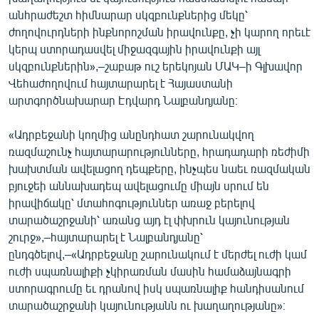
ՄԻՋԱԶԳԱՅԻՆ
անհրաժեշտ հիմնարար սկզբունքներից մեկը՝
ժողովուրդների ինքնորոշման իրավունքը, չի կարող որեւէ
ՄՇԱԿՈՒՅԹ
կերպ ստորադասվել միջազգային իրավունքի այլ
ՍՊՈՐՏ
սկզբունքներին»,–շաբաթ ուշ երեկոյան ՄԱԿ–ի Գլխավոր
Վեհաժողովում հայտարարել է Հայաստանի
ՄԵԿՆԱԲԱՆՈՒԹՅՈՒՆ
արտգործնախարար Էդվարդ Նալբանդյանը։
ՏՏ ԵՒ ԻՆՏԵՐՆԵՏ
«Ադրբեջանի կողմից անընդհատ շարունակվող
ԿՈՐՈՆԱՎԻՐՈՒՍ
ռազմաշունչ հայտարարությունները, հրադադարի ռեժիմի
ԱՐԽԻՎ
խախտման ավելացող դեպքերը, ինչպես նաեւ ռազմական
բյուջեի աննախադեպ ավելացումը միայն սրում են
ՏԵՍԱՆՅՈՒԹԵՐ
իրավիճակը՝ մտահոգություններ առաջ բերելով
ԲԱՆԱՎԵՃ
տարածաշրջանի՝ առանց այդ էլ փխրուն կայունության
շուրջ»,–հայտարարել է Նալբանդյանը՝
ՁԳՏԵԼՈՎ ԼԱՎԱԳՈՒՅՆԻՆ
ընդգծելով,–«Ադրբեջանը շարունակում է մերժել ուժի կամ
ՓՈԴՔԱՍԹ
ուժի սպառնալիքի չկիրառման մասին համաձայնագրի
ստորագրումը եւ դրանով իսկ սպառնալիք հանդիսանում
տարածաշրջանի կայունությանն ու խաղաղությանը»։
Հայերեն