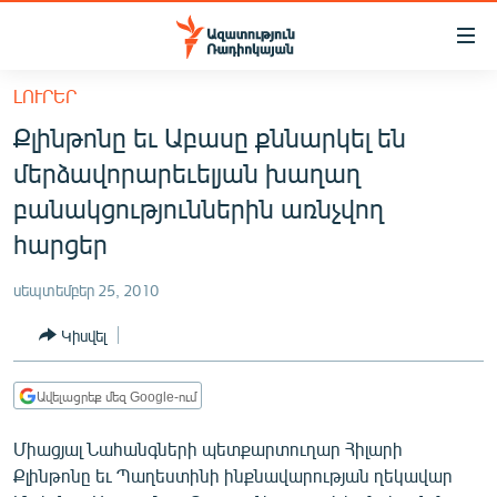
Մատչելիության
հղումներ
Անցնել
ԼՈՒՐԵՐ
հիմնական
ԱԶԱՏՈՒԹՅՈՒՆ TV
Քլինթոնը եւ Աբասը քննարկել են
բովանդակությանը
ՀԱՅԱՍՏԱՆ
Անցնել
մերձավորարեւելյան խաղաղ
հիմնական
ՔԱՂԱՔԱԿԱՆ
բանակցություններին առնչվող
մենյուին
ԸՆՏՐՈՒԹՅՈՒՆՆԵՐ 2026
հարցեր
Որոնում
ԻՐԱՎՈՒՆՔ
սեպտեմբեր 25, 2010
ՀԱՍԱՐԱԿՈՒԹՅՈՒՆ
Կիսվել
ՏՆՏԵՍՈՒԹՅՈՒՆ
ՂԱՐԱԲԱՂ
Ավելացրեք մեզ Google-ում
ՊԱՏԵՐԱԶՄԻ 6 ՇԱԲԱԹՆԵՐԸ
Միացյալ Նահանգների պետքարտուղար Հիլարի
Քլինթոնը եւ Պաղեստինի ինքնավարության ղեկավար
ՏԱՐԱԾԱՇՐՋԱՆ