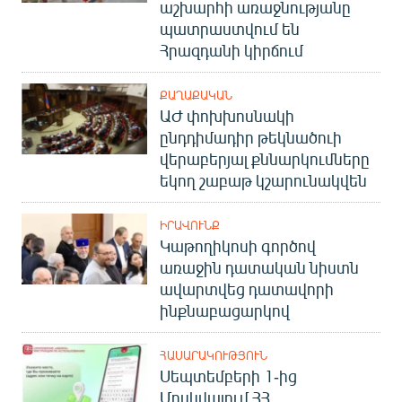
աշխարհի առաջնությանը
English
պատրաստվում են
Русский
Հրազդանի կիրճում
ՔԱՂԱՔԱԿԱՆ
ՀԵՏԵՎԵՔ ՄԵԶ
ԱԺ փոխխոսնակի
ընդդիմադիր թեկնածուի
վերաբերյալ քննարկումները
եկող շաբաթ կշարունակվեն
«Ազատության» բոլոր կայքերը
ԻՐԱՎՈՒՆՔ
Կաթողիկոսի գործով
առաջին դատական նիստն
ավարտվեց դատավորի
ինքնաբացարկով
ՀԱՍԱՐԱԿՈՒԹՅՈՒՆ
Սեպտեմբերի 1-ից
Մոսկվայում ՀՀ