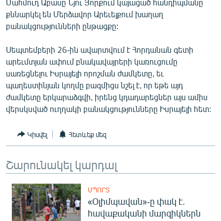
Մահմուդ Աբասը Նյու Յորքում կայացած հանդիպմանը
ՄԻՋԱԶԳԱՅԻՆ
քննարկել են Մերձավոր Արեւելքում խաղաղ
բանակցությունների ընթացքը:
ՄՇԱԿՈՒՅԹ
ՍՊՈՐՏ
Սեպտեմբերի 26-ին ավարտվում է Հորդանան գետի
արեւմտյան ափում բնակավայրերի կառուցումը
ՄԵԿՆԱԲԱՆՈՒԹՅՈՒՆ
սառեցնելու Իսրայելի որոշման ժամկետը, եւ
ՏՏ ԵՒ ԻՆՏԵՐՆԵՏ
պաղեստինյան կողմը բազմիցս նշել է, որ եթե այդ
ժամկետը երկարաձգվի, իրենց կդադարեցներ այս ամիս
ԿՈՐՈՆԱՎԻՐՈՒՍ
վերսկսված ուղղակի բանակցությունները Իսրայելի հետ:
ԱՐԽԻՎ
ՏԵՍԱՆՅՈՒԹԵՐ
Կիսվել
Հետևեք մեզ
ԲԱՆԱՎԵՃ
Շարունակել կարդալ
ՁԳՏԵԼՈՎ ԼԱՎԱԳՈՒՅՆԻՆ
ՓՈԴՔԱՍԹ
ՍՊՈՐՏ
«Օլիմպավան»-ը փակ է.
Հայերեն
հավաքականի մարզիկներն