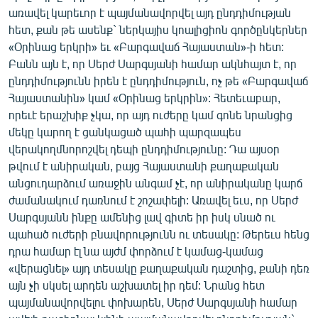
ՄԻՋԱԶԳԱՅԻՆ
առավել կարեւոր է պայմանավորվել այդ ընդդիմության
հետ, քան թե ասենք` ներկայիս կոալիցիոն գործընկերներ
ՄՇԱԿՈՒՅԹ
«Օրինաց երկրի» եւ «Բարգավաճ Հայաստան»-ի հետ:
ՍՊՈՐՏ
Բանն այն է, որ Սերժ Սարգսյանի համար ակնհայտ է, որ
ընդդիմությունն իրեն է ընդդիմություն, ոչ թե «Բարգավաճ
ՄԵԿՆԱԲԱՆՈՒԹՅՈՒՆ
Հայաստանին» կամ «Օրինաց երկրին»: Հետեւաբար,
ՏՏ ԵՒ ԻՆՏԵՐՆԵՏ
որեւէ երաշխիք չկա, որ այդ ուժերը կամ գոնե նրանցից
մեկը կարող է ցանկացած պահի պարզապես
ԿՈՐՈՆԱՎԻՐՈՒՍ
վերակողմնորոշվել դեպի ընդդիմությունը: Դա այսօր
ԱՐԽԻՎ
թվում է անիրական, բայց Հայաստանի քաղաքական
անցուդարձում առաջին անգամ չէ, որ անիրականը կարճ
ՏԵՍԱՆՅՈՒԹԵՐ
ժամանակում դառնում է շոշափելի: Առավել եւս, որ Սերժ
ԲԱՆԱՎԵՃ
Սարգսյանն ինքը ամենից լավ գիտե իր իսկ սնած ու
պահած ուժերի բնավորությունն ու տեսակը: Թերեւս հենց
ՁԳՏԵԼՈՎ ԼԱՎԱԳՈՒՅՆԻՆ
դրա համար էլ նա այժմ փորձում է կամաց-կամաց
ՓՈԴՔԱՍԹ
«վերացնել» այդ տեսակը քաղաքական դաշտից, քանի դեռ
այն չի սկսել արդեն աշխատել իր դեմ: Նրանց հետ
պայմանավորվելու փոխարեն, Սերժ Սարգսյանի համար
Հայերեն