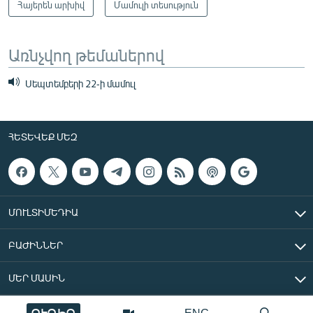
Հայերեն արխիվ
Մամուլի տեսություն
Առնչվող թեմաներով
Սեպտեմբերի 22-ի մամուլ
ՀԵՏԵՎԵՔ ՄԵԶ
ՄՈՒԼՏԻՄԵԴԻԱ
ԲԱԺԻՆՆԵՐ
ՄԵՐ ՄԱՍԻՆ
ՈՒՂԻՂ
ENG
«Ազատ Եվրոպա/Ազատություն» ռադիոկայան © 2026