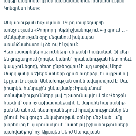
ավելի ռացիոնալ կլինի պայմանավորվել ընդդիմության`
English
Կոնգրեսի հետ»:
Русский
Անկախության հռչակման 19-րդ տարեդարձի
առնչությամբ «Չորրորդ ինքնիշխանություն»-ը գրում է. -
ՀԵՏԵՎԵՔ ՄԵԶ
«Անկախության օրը մեզանում իսկապես
առանձնահատուկ ձեւով է նշվում:
Հեռուստաընկերությունները մի քանի հայկական ֆիլմեր
են ցուցադրում (որպես կանոն` իրականության հետ որեւէ
կապ չունեցող), հետո ընթերցվում է այդ առթիվ Սերժ
Սարգսյանի ռեֆերենտների գրած ուղերձը, եւ այդքանով
«Ազատության» բոլոր կայքերը
էլ, ըստ էության, Անկախության տոնն ավարտվում է: Սա,
իհարկե, հանրային ընկալմամբ: Իրականում
տոնախմբությունները լավ էլ շարունակվում են: Վերջին
հաշվով` օրը ոչ աշխատանքային է, մարդիկ հարսանիք-
բան են անում, ռեստորաններում հրավառություններ են
լինում: Իսկ գուցե Անկախության օրն իր մեջ նաեւ ա՞յլ
խորհուրդ է պարունակում: Դատելով իշխանությունների
պահվածքից` ոչ: Այլապես Սերժ Սարգսյանն