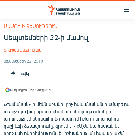
Մատչելիության
հղումներ
Անցնել
ՄԱՄՈՒԼԻ ՏԵՍՈՒԹՅՈՒՆ
հիմնական
ԱԶԱՏՈՒԹՅՈՒՆ TV
Սեպտեմբերի 22-ի մամուլ
բովանդակությանը
ՀԱՅԱՍՏԱՆ
Անցնել
Տիգրան Ավետիսյան
հիմնական
ՔԱՂԱՔԱԿԱՆ
մենյուին
սեպտեմբեր 22, 2010
ԸՆՏՐՈՒԹՅՈՒՆՆԵՐ 2026
Որոնում
Կիսվել
ԻՐԱՎՈՒՆՔ
ՀԱՍԱՐԱԿՈՒԹՅՈՒՆ
Ավելացրեք մեզ Google-ում
ՏՆՏԵՍՈՒԹՅՈՒՆ
«ժամանակ»-ի մեկնաբանը, քիչ հավանական համարելով
ՂԱՐԱԲԱՂ
առաջիկա խորհրդարանական ընտրությունների
ՊԱՏԵՐԱԶՄԻ 6 ՇԱԲԱԹՆԵՐԸ
արդյունքում ներկայիս ֆորմատով իշխող կոալիցիոն
դաշինքի ձեւավորումը, գրում է. - «Այժմ կա հստակ եւ
ՏԱՐԱԾԱՇՐՋԱՆ
որոշակի ընդդիմություն, եւ իշխանության համար այժմ