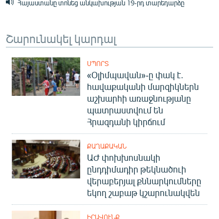
Հայաստանը տոնեց անկախության 19-րդ տարեդարձը
Շարունակել կարդալ
ՍՊՈՐՏ
«Օլիմպավան»-ը փակ է.
հավաքականի մարզիկներն
աշխարհի առաջնությանը
պատրաստվում են
Հրազդանի կիրճում
ՔԱՂԱՔԱԿԱՆ
ԱԺ փոխխոսնակի
ընդդիմադիր թեկնածուի
վերաբերյալ քննարկումները
եկող շաբաթ կշարունակվեն
ԻՐԱՎՈՒՆՔ