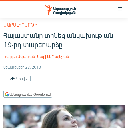
Մատչելիության
հղումներ
Անցնել
ՄԱՔՍԼԻԲԵՐԹԻ
հիմնական
ԱԶԱՏՈՒԹՅՈՒՆ TV
Հայաստանը տոնեց անկախության
բովանդակությանը
ՀԱՅԱՍՏԱՆ
Անցնել
19-րդ տարեդարձը
հիմնական
ՔԱՂԱՔԱԿԱՆ
մենյուին
Կարլեն Ասլանյան
Նարինե Ղալեչյան
ԸՆՏՐՈՒԹՅՈՒՆՆԵՐ 2026
Որոնում
սեպտեմբեր 22, 2010
ԻՐԱՎՈՒՆՔ
Կիսվել
ՀԱՍԱՐԱԿՈՒԹՅՈՒՆ
ՏՆՏԵՍՈՒԹՅՈՒՆ
Ավելացրեք մեզ Google-ում
ՂԱՐԱԲԱՂ
ՊԱՏԵՐԱԶՄԻ 6 ՇԱԲԱԹՆԵՐԸ
ՏԱՐԱԾԱՇՐՋԱՆ