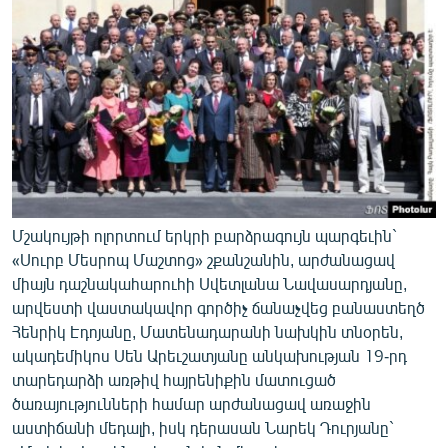
English
Русский
ՀԵՏԵՎԵՔ ՄԵԶ
Մշակույթի ոլորտում երկրի բարձրագույն պարգեւին`
«Ազատության» բոլոր կայքերը
«Սուրբ Մեսրոպ Մաշտոց» շքանշանին, արժանացավ
միայն դաշնակահարուհի Սվետլանա Նավասարդյանը,
արվեստի վաստակավոր գործիչ ճանաչվեց բանաստեղծ
Հենրիկ Էդոյանը, Մատենադարանի նախկին տնօրեն,
ակադեմիկոս Սեն Արեւշատյանը անկախության 19-րդ
տարեդարձի առթիվ հայրենիքին մատուցած
ծառայությունների համար արժանացավ առաջին
աստիճանի մեդալի, իսկ դերասան Նարեկ Դուրյանը`