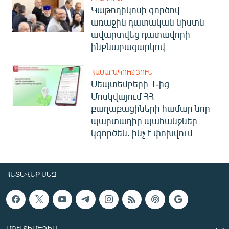
Կաթողիկոսի գործով
առաջին դատական նիստն
ավարտվեց դատավորի
ինքնաբացարկով
ՀԱՍԱՐԱԿՈՒԹՅՈՒՆ
Սեպտեմբերի 1-ից
Մոսկվայում ՀՀ
քաղաքացիների համար նոր
պարտադիր պահանջներ
կգործեն. ինչ է փոխվում
ՀԵՏԵՎԵՔ ՄԵԶ
ՄՈՒԼՏԻՄԵԴԻԱ