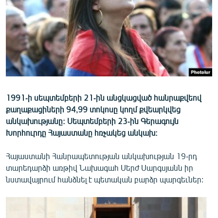
ՄԻՋԱԶԳԱՅԻՆ
ՄՇԱԿՈՒՅԹ
ՍՊՈՐՏ
ՄԵԿՆԱԲԱՆՈՒԹՅՈՒՆ
ՏՏ ԵՒ ԻՆՏԵՐՆԵՏ
ԿՈՐՈՆԱՎԻՐՈՒՍ
1991-ի սեպտեմբերի 21-ին անցկացված հանրաքվեով
քաղաքացիների 94,99 տոկոսը կողմ քվեարկվեց
ԱՐԽԻՎ
անկախությանը: Սեպտեմբերի 23-ին Գերագույն
ՏԵՍԱՆՅՈՒԹԵՐ
Խորհուրդը Հայաստանը հռչակեց անկախ:
ԲԱՆԱՎԵՃ
Հայաստանի Հանրապետության անկախության 19-րդ
ՁԳՏԵԼՈՎ ԼԱՎԱԳՈՒՅՆԻՆ
տարեդարձի առթիվ Նախագահ Սերժ Սարգսյանն իր
նստավայրում հանձնել է պետական բարձր պարգեւներ:
ՓՈԴՔԱՍԹ
Հայերեն