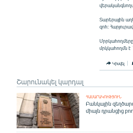
ՄԻՋԱԶԳԱՅԻՆ
վերականգնող
ՄՇԱԿՈՒՅԹ
Տարերային աղե
ՍՊՈՐՏ
զոհ: Հարյուրա
ՄԵԿՆԱԲԱՆՈՒԹՅՈՒՆ
Մրրկահողմերը 
ՏՏ ԵՒ ԻՆՏԵՐՆԵՏ
մրկկահողմն է 
ԿՈՐՈՆԱՎԻՐՈՒՍ
Կիսվել
ԱՐԽԻՎ
ՏԵՍԱՆՅՈՒԹԵՐ
Շարունակել կարդալ
ԲԱՆԱՎԵՃ
ՁԳՏԵԼՈՎ ԼԱՎԱԳՈՒՅՆԻՆ
ՀԱՍԱՐԱԿՈՒԹՅՈՒՆ
Բանկային զեղծարա
ՓՈԴՔԱՍԹ
միայն դրանցից բող