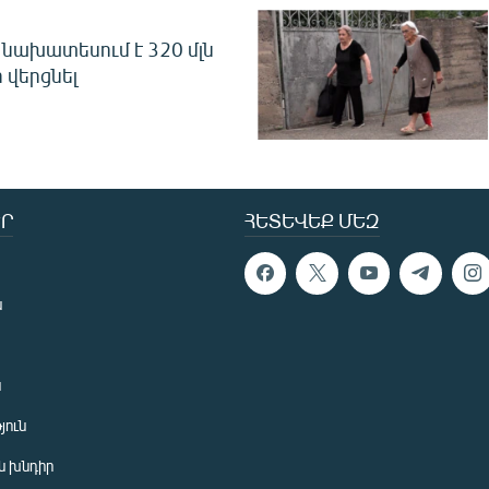
նախատեսում է 320 մլն
 վերցնել
Ր
ՀԵՏԵՎԵՔ ՄԵԶ
ն
ն
յուն
 խնդիր