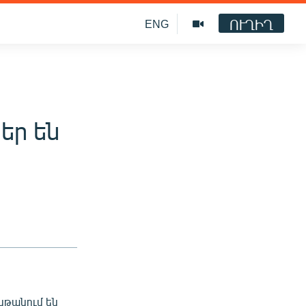
ՈՒՂԻՂ
ENG
եր են
ընթանում են