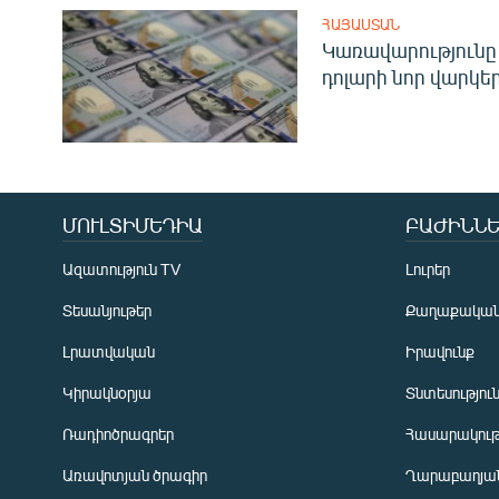
ՀԱՅԱՍՏԱՆ
Կառավարությունը 
դոլարի նոր վարկեր
ՄՈՒԼՏԻՄԵԴԻԱ
ԲԱԺԻՆՆԵ
Ազատություն TV
Լուրեր
Տեսանյութեր
Քաղաքակա
Լրատվական
Իրավունք
Կիրակնօրյա
Տնտեսությու
Ռադիոծրագրեր
Հասարակութ
Առավոտյան ծրագիր
Ղարաբաղյան