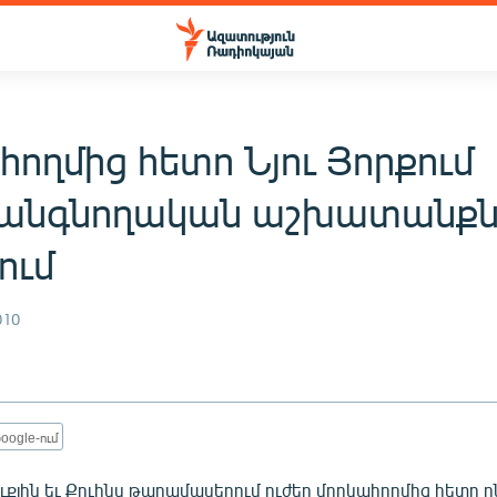
ողմից հետո Նյու Յորքում
անգնողական աշխատանքն
ում
010
oogle-ում
ուքլին եւ Քուինս թաղամասերում ուժեղ մրրկահողմից հետո 