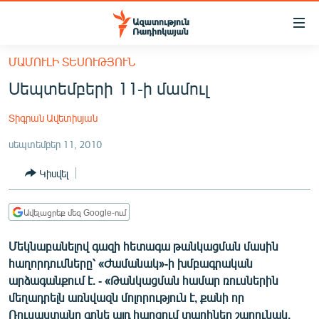
Մատչելիության
հղումներ
Անցնել
ՄԱՄՈՒԼԻ ՏԵՍՈՒԹՅՈՒՆ
հիմնական
ԱԶԱՏՈՒԹՅՈՒՆ TV
Սեպտեմբերի 11-ի մամուլ
բովանդակությանը
ՀԱՅԱՍՏԱՆ
Անցնել
Տիգրան Ավետիսյան
հիմնական
ՔԱՂԱՔԱԿԱՆ
մենյուին
սեպտեմբեր 11, 2010
ԸՆՏՐՈՒԹՅՈՒՆՆԵՐ 2026
Որոնում
Կիսվել
ԻՐԱՎՈՒՆՔ
ՀԱՍԱՐԱԿՈՒԹՅՈՒՆ
Ավելացրեք մեզ Google-ում
ՏՆՏԵՍՈՒԹՅՈՒՆ
Մեկնաբանելով գազի հետագա թանկացման մասին
ՂԱՐԱԲԱՂ
հաղորդումները՝ «Ժամանակ»-ի խմբագրական
ՊԱՏԵՐԱԶՄԻ 6 ՇԱԲԱԹՆԵՐԸ
արձագանքում է. - «Թանկացման համար ռուսներին
մեղադրելն առնվազն մոլորություն է, քանի որ
ՏԱՐԱԾԱՇՐՋԱՆ
Ռուսաստանը գոնե այդ հարցում տարիներ շարունակ,