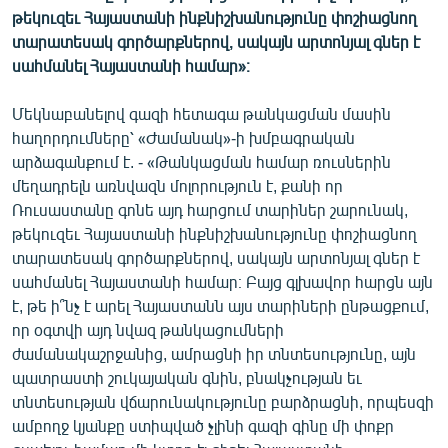
ՄԻՋԱԶԳԱՅԻՆ
թեկուզեւ Հայաստանի ինքնիշխանությունը փոշիացնող
տարատեսակ գործարքներով, սակայն արտոնյալ գներ է
ՄՇԱԿՈՒՅԹ
սահմանել Հայաստանի համար»։
ՍՊՈՐՏ
Մեկնաբանելով գազի հետագա թանկացման մասին
ՄԵԿՆԱԲԱՆՈՒԹՅՈՒՆ
հաղորդումները՝ «Ժամանակ»-ի խմբագրական
ՏՏ ԵՒ ԻՆՏԵՐՆԵՏ
արձագանքում է. - «Թանկացման համար ռուսներին
մեղադրելն առնվազն մոլորություն է, քանի որ
ԿՈՐՈՆԱՎԻՐՈՒՍ
Ռուսաստանը գոնե այդ հարցում տարիներ շարունակ,
ԱՐԽԻՎ
թեկուզեւ Հայաստանի ինքնիշխանությունը փոշիացնող
տարատեսակ գործարքներով, սակայն արտոնյալ գներ է
ՏԵՍԱՆՅՈՒԹԵՐ
սահմանել Հայաստանի համար։ Բայց գլխավոր հարցն այն
ԲԱՆԱՎԵՃ
է, թե ի՞նչ է արել Հայաստանն այս տարիների ընթացքում,
որ օգտվի այդ նվազ թանկացումների
ՁԳՏԵԼՈՎ ԼԱՎԱԳՈՒՅՆԻՆ
ժամանակաշրջանից, ամրացնի իր տնտեսությունը, այն
ՓՈԴՔԱՍԹ
պատրաստի շուկայական գնին, բնակչության եւ
տնտեսության վճարունակությունը բարձրացնի, որպեսզի
ամբողջ կյանքը ստիպված չլինի գազի գինը մի փոքր
Հայերեն