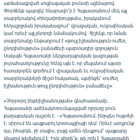
արձանագրված սոցիալական բունտի սցենարով։
Փորձենք պարզել՝ հնարավո՞ր է Հայաստանում մեկ այլ
տարբերակով «հեղափոխության», իրականում
հեղաշրջման իրականացում՝ վրացական, ուկրաինական
կամ որեւէ այլ բնորդի նմանակումով։ Հիշենք, որ նման
տարբերակը ենթադրում է «թույլ իշխանություն-ուժեղ
ընդդիմություն» բանաձեւի պարտադիր գոյություն։
Սակայն Հայաստանի ներքաղաքական կացության
յուրահատկությունը հենց այն է, որ մեզանում այսօր
հստակորեն գործում է վրացական եւ ուկրաինական
տարբերակների ճիշտ հակառակ, այսինքն՝ «ուժեղ
իշխանություն-թույլ ընդդիմություն» բանաձեւը»։
«Չորրորդ ինքնիշխանության» գնահատմամբ,
Հայաստանի ամենակոռումպացված ոլորտը բուն
քաղաքական դաշտն է. - «Հայաստանում, ինչպես հայտնի
է, սիրում են պայքարել կոռուպցիայի դեմ։ Որեւէ արդյունք
դա, իհարկե, չի տալիս, բայց ամեն դեպքում՝ պայքարը
գնալով թեժանում է։ Իսկ գիտե՞ք, թե որն է Հայաստանի