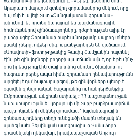
«Առավոտ»-ը տեղեկացնում է. - «Երեկ, կեսօրին մոտ,
Արարատի մարզում գտնվող զորամասերից մեկում, որը
հայտնի է ավելի շատ «Զանգակատան զորամաս»
անունով, եւ որտեղ ծառայում են պայմանագրային
հիմունքներով զինծառայողները, դժգոհության ալիք էր
բարձրացել։ Զորամասի հարեւանությամբ ապրող տների
բնակիչները, ովքեր միգ ու բանջարեղեն են վաճառում,
«Առավոտի» ֆոտոթղթակից Գագիկ Շամշյանին հայտնել
էին, թե զինվորների բողոքի պատճառն այն է, որ եթե մինչ
օրս իրենց թույլ էին տալիս տնից սնունդ, ծխախոտ ու
հագուստ բերել, ապա հիմա զորամասի ղեկավարությունն
արգելել է դա՝ հայտարարելով, թե զինվորները պետք է
օգտվեն զինվորական ճաշարանից ու հանդերձանքից։
Ըմբոստության ակցիան ստիպել է ՀՀ պաշտպանության
նախարարության եւ կորպուսի մի շարք բարձրաստիճան
պաշտոնյաների մեկնել զորամաս։ Պայմանագրային
զինծառայողները տեղի ունեցածի մասին տեղյակ են
պահել նաեւ Հելսինկյան ասոցիացիայի Վանաձորի
գրասենյակի ղեկավար, իրավապաշտպան Արթուր