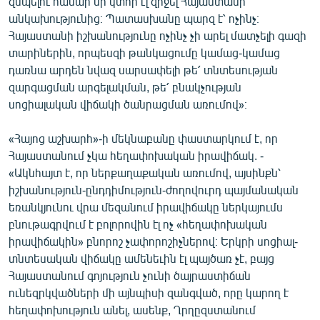
զսպելու համար մի կտոր էլ զիջել Հայաստանի
English
անկախությունից։ Պատասխանը պարզ է՝ ոչինչ։
Հայաստանի իշխանությունը ոչինչ չի արել մատչելի գազի
Русский
տարիներին, որպեսզի թանկացումը կամաց-կամաց
դառնա արդեն նվազ սարսափելի թե՛ տնտեսության
ՀԵՏԵՎԵՔ ՄԵԶ
զարգացման արգելակման, թե՛ բնակչության
սոցիալական վիճակի ծանրացման առումով»։
«Հայոց աշխարհ»-ի մեկնաբանը փաստարկում է, որ
Հայաստանում չկա հեղափոխական իրավիճակ. -
«Ակնհայտ է, որ ներքաղաքական առումով, այսինքն՝
«Ազատության» բոլոր կայքերը
իշխանություն-ընդդիմություն-ժողովուրդ պայմանական
եռանկյունու վրա մեզանում իրավիճակը ներկայումս
բնութագրվում է բոլորովին էլ ոչ «հեղափոխական
իրավիճակին» բնորոշ չափորոշիչներով։ Երկրի սոցիալ-
տնտեսական վիճակը ամենեւին էլ պայծառ չէ, բայց
Հայաստանում գոյություն չունի ծայրաստիճան
ունեզրկվածների մի այնպիսի զանգված, որը կարող է
հեղափոխություն անել, ասենք, Ղրղըզստանում