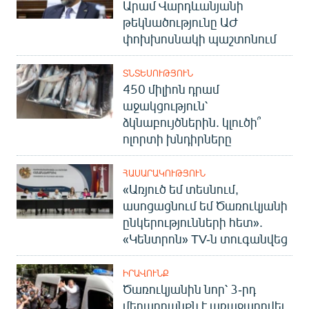
Արամ Վարդևանյանի
թեկնածությունը ԱԺ
փոխխոսնակի պաշտոնում
ՏՆՏԵՍՈՒԹՅՈՒՆ
450 միլիոն դրամ
աջակցություն՝
ձկնաբույծներին. կլուծի՞
ոլորտի խնդիրները
ՀԱՍԱՐԱԿՈՒԹՅՈՒՆ
«Առյուծ եմ տեսնում,
ասոցացնում եմ Ծառուկյանի
ընկերությունների հետ».
«Կենտրոն» TV-ն տուգանվեց
ԻՐԱՎՈՒՆՔ
Ծառուկյանին նոր՝ 3-րդ
մեղադրանքն է առաջադրվել