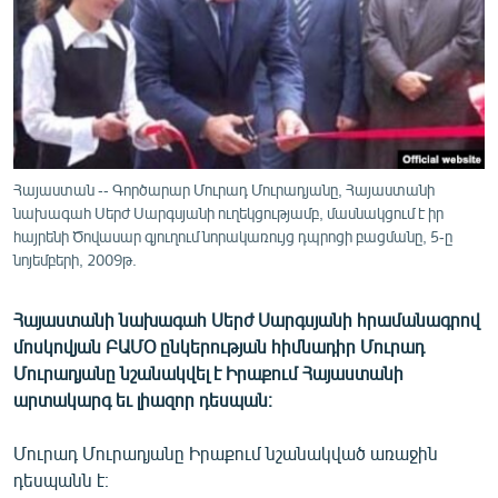
ՄԻՋԱԶԳԱՅԻՆ
ՄՇԱԿՈՒՅԹ
ՍՊՈՐՏ
ՄԵԿՆԱԲԱՆՈՒԹՅՈՒՆ
ՏՏ ԵՒ ԻՆՏԵՐՆԵՏ
Հայաստան -- Գործարար Մուրադ Մուրադյանը, Հայաստանի
նախագահ Սերժ Սարգսյանի ուղեկցությամբ, մասնակցում է իր
ԿՈՐՈՆԱՎԻՐՈՒՍ
հայրենի Ծովասար գյուղում նորակառույց դպրոցի բացմանը, 5-ը
ԱՐԽԻՎ
նոյեմբերի, 2009թ.
ՏԵՍԱՆՅՈՒԹԵՐ
Հայաստանի նախագահ Սերժ Սարգսյանի հրամանագրով
ԲԱՆԱՎԵՃ
մոսկովյան ԲԱՄՕ ընկերության հիմնադիր Մուրադ
Մուրադյանը նշանակվել է Իրաքում Հայաստանի
ՁԳՏԵԼՈՎ ԼԱՎԱԳՈՒՅՆԻՆ
արտակարգ եւ լիազոր դեսպան։
ՓՈԴՔԱՍԹ
Մուրադ Մուրադյանը Իրաքում նշանակված առաջին
Հայերեն
դեսպանն է։