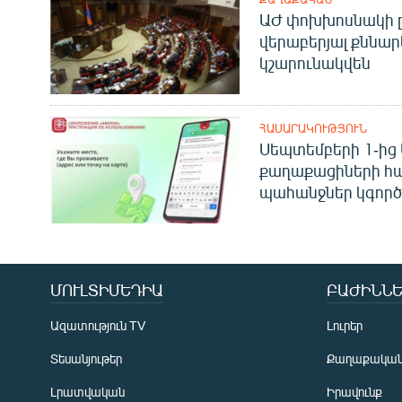
ԱԺ փոխխոսնակի ը
վերաբերյալ քննար
կշարունակվեն
ՀԱՍԱՐԱԿՈՒԹՅՈՒՆ
Սեպտեմբերի 1-ից 
քաղաքացիների հ
պահանջներ կգործե
ՄՈՒԼՏԻՄԵԴԻԱ
ԲԱԺԻՆՆԵ
Ազատություն TV
Լուրեր
Տեսանյութեր
Քաղաքակա
Լրատվական
Իրավունք