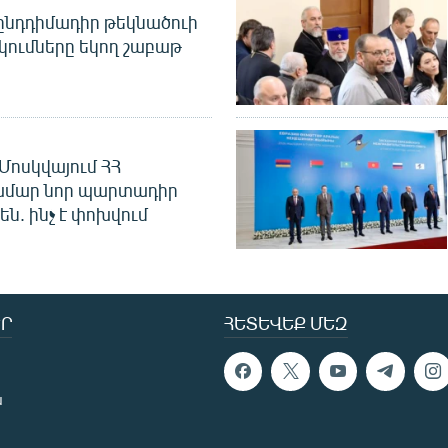
նդդիմադիր թեկնածուի
կումները եկող շաբաթ
Մոսկվայում ՀՀ
ամար նոր պարտադիր
ն. ինչ է փոխվում
Ր
ՀԵՏԵՎԵՔ ՄԵԶ
ն