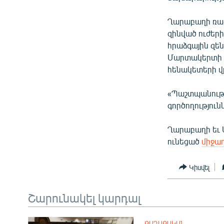
ՄԻՋԱԶԳԱՅԻՆ
ՄՇԱԿՈՒՅԹ
Ղարաբաղի ռազ
զինված ուժե
ՍՊՈՐՏ
հրաձգային զե
ՄԵԿՆԱԲԱՆՈՒԹՅՈՒՆ
Մարտակերտի շ
հենակետերի վր
ՏՏ ԵՒ ԻՆՏԵՐՆԵՏ
ԿՈՐՈՆԱՎԻՐՈՒՍ
«Պաշտպանութ
գործողություն
ԱՐԽԻՎ
ՏԵՍԱՆՅՈՒԹԵՐ
Ղարաբաղի եւ 
ունեցած
միջա
ԲԱՆԱՎԵՃ
ՁԳՏԵԼՈՎ ԼԱՎԱԳՈՒՅՆԻՆ
Կիսվել
ՓՈԴՔԱՍԹ
Շարունակել կարդալ
ՔԱՂԱՔԱԿԱՆ