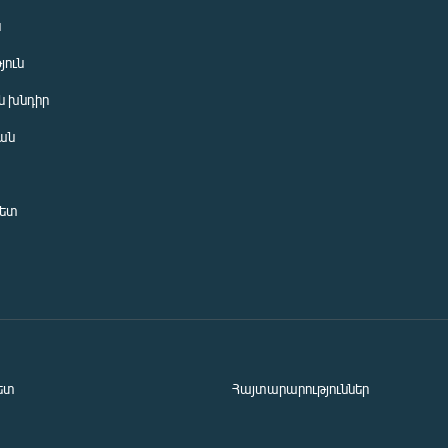
ն
յուն
 խնդիր
ան
նետ
ետ
Հայտարարություններ