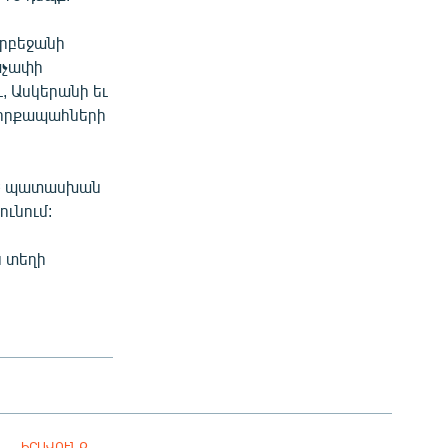
դրբեջանի
աչափի
, Ասկերանի եւ
դիրքապահների
ած պատասխան
ունում:
ն տեղի
ԻՐԱՎՈՒՆՔ