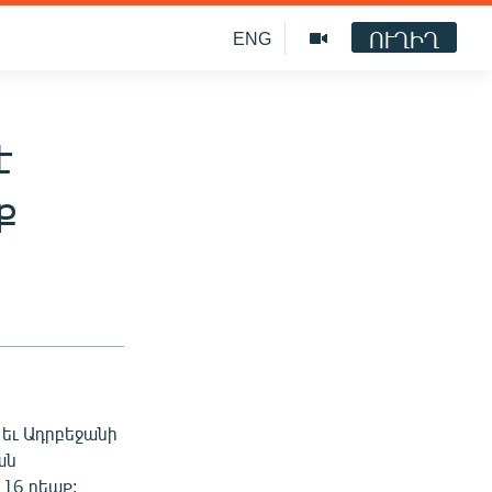
ՈՒՂԻՂ
ENG
է
ք
 եւ Ադրբեջանի
ան
16 դեպք: