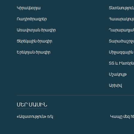
Կիրակնօրյա
Տնտեսությու
Ռադիոծրագրեր
Հասարակութ
Առավոտյան ծրագիր
Ղարաբաղյան
Ցերեկային ծրագիր
Տարածաշրջ
Հայերեն
Երեկոյան ծրագիր
Միջազգային
English
ՏՏ և Ինտեր
Русский
Մշակույթ
ՀԵՏԵՎԵՔ ՄԵԶ
Արխիվ
ՄԵՐ ՄԱՍԻՆ
«Ազատություն» ռ/կ
Կապը մեզ հ
«Ազատության» բոլոր կայքերը