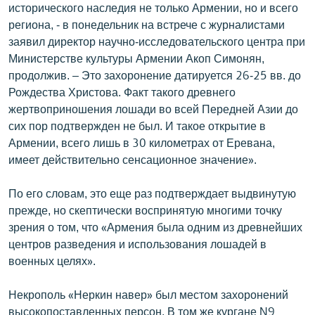
исторического наследия не только Армении, но и всего
English
региона, - в понедельник на встрече с журналистами
Русский
заявил директор научно-исследовательского центра при
Министерстве культуры Армении Акоп Симонян,
продолжив. – Это захоронение датируется 26-25 вв. до
ՀԵՏԵՎԵՔ ՄԵԶ
Рождества Христова. Факт такого древнего
жертвоприношения лошади во всей Передней Азии до
сих пор подтвержден не был. И такое открытие в
Армении, всего лишь в 30 километрах от Еревана,
имеет действительно сенсационное значение».
«Ազատության» բոլոր կայքերը
По его словам, это еще раз подтверждает выдвинутую
прежде, но скептически воспринятую многими точку
зрения о том, что «Армения была одним из древнейших
центров разведения и использования лошадей в
военных целях».
Некрополь «Неркин навер» был местом захоронений
высокопоставленных персон. В том же кургане N9