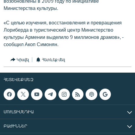
возобновлены в 2009 году по инициативе
Министерства культуры.
«С целью изучения, восстановления и превращения
Лориберда в туристический центр Министерство
культуры Армении выделило 9 миллионов драмов», -
сообщил Акоп Симонян.
Կիսվել
Հետևեք մեզ
ՀԵՏԵՎԵՔ ՄԵԶ
ՄՈՒԼՏԻՄԵԴԻԱ
ԲԱԺԻՆՆԵՐ