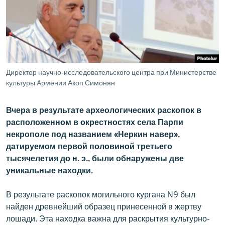
ՄԻՋԱԶԳԱՅԻՆ
ՄՇԱԿՈՒՅԹ
ՍՊՈՐՏ
ՄԵԿՆԱԲԱՆՈՒԹՅՈՒՆ
Директор научно-исследовательского центра при Министерстве
ՏՏ ԵՒ ԻՆՏԵՐՆԵՏ
культуры Армении Акоп Симонян
ԿՈՐՈՆԱՎԻՐՈՒՍ
Вчера в результате археологических раскопок в
ԱՐԽԻՎ
расположенном в окрестностях села Парпи
некрополе под названием «Неркин навер»,
ՏԵՍԱՆՅՈՒԹԵՐ
датируемом первой половиной третьего
ԲԱՆԱՎԵՃ
тысячелетия до н. э., были обнаружены две
уникальные находки.
ՁԳՏԵԼՈՎ ԼԱՎԱԳՈՒՅՆԻՆ
ՓՈԴՔԱՍԹ
В результате раскопок могильного кургана N9 был
найден древнейший образец принесенной в жертву
Հայերեն
лошади. Эта находка важна для раскрытия культурно-