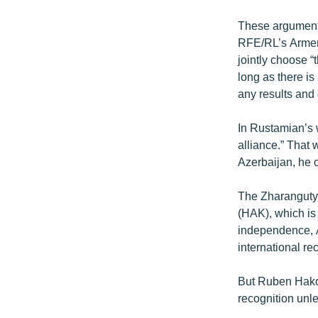
These argument
RFE/RL’s Armen
jointly choose “
long as there i
any results and 
In Rustamian’s 
alliance.” That 
Azerbaijan, he 
The Zharangutyu
(HAK), which is
independence, A
international re
But Ruben Hako
recognition unles