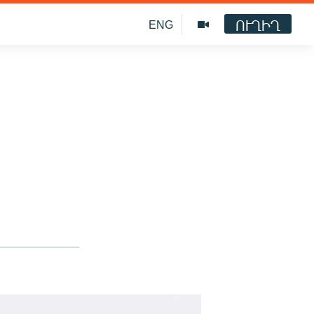
ՈՒՂԻՂ
ENG