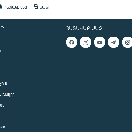
Հետևեք մեզ
Տպել
Ր
ՀԵՏԵՎԵՔ ՄԵԶ
ն
ն
յուն
 խնդիր
ան
նետ