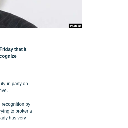
iday that it
ecognize
utyun party on
ive.
 recognition by
ying to broker a
eady has very