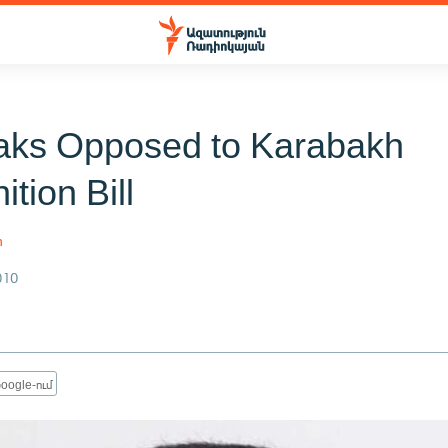
ks Opposed to Karabakh
tion Bill
n
010
oogle-ում