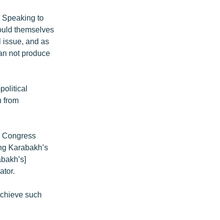
 Speaking to
ould themselves
l issue, and as
can not produce
olitical
n from
l Congress
ing Karabakh’s
abakh’s]
ator.
achieve such