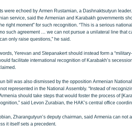
s were echoed by Armen Rustamian, a Dashnaktsutyun leader.
ian service, said the Armenian and Karabakh governments sh
the right moment” for such recognition. “This is a serious nationa
s no such agreement … we can not pursue a unilateral line that 
can only raise questions,” he said.
words, Yerevan and Stepanakert should instead form a “military-p
would facilitate international recognition of Karabakh’s secessio
claimed.
n bill was also dismissed by the opposition Armenian Nationa
 not represented in the National Assembly. “Instead of recogniz
rmenia should take steps that would foster the process of [Kar
cognition,” said Levon Zurabian, the HAK’s central office coordin
bian, Zharangutyun’s deputy chairman, said Armenia can not 
s it itself sets a precedent.