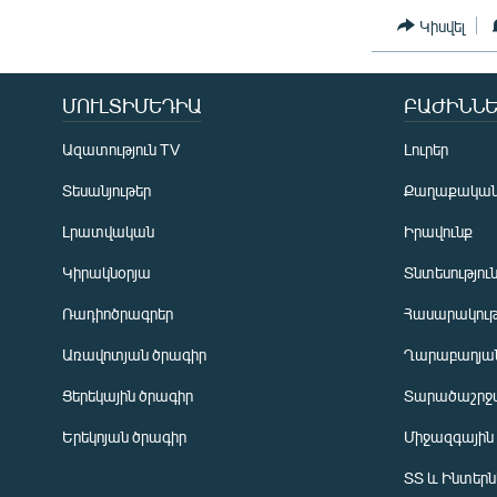
Կիսվել
ՄՈՒԼՏԻՄԵԴԻԱ
ԲԱԺԻՆՆԵ
Ազատություն TV
Լուրեր
Տեսանյութեր
Քաղաքակա
Լրատվական
Իրավունք
Կիրակնօրյա
Տնտեսությու
Ռադիոծրագրեր
Հասարակութ
Առավոտյան ծրագիր
Ղարաբաղյան
Ցերեկային ծրագիր
Տարածաշրջ
Հայերեն
Երեկոյան ծրագիր
Միջազգային
English
ՏՏ և Ինտեր
Русский