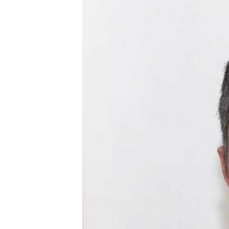
ՄԻՋԱԶԳԱՅԻՆ
ՄՇԱԿՈՒՅԹ
ՍՊՈՐՏ
ՄԵԿՆԱԲԱՆՈՒԹՅՈՒՆ
ՏՏ ԵՒ ԻՆՏԵՐՆԵՏ
ԿՈՐՈՆԱՎԻՐՈՒՍ
ԱՐԽԻՎ
ՏԵՍԱՆՅՈՒԹԵՐ
ԲԱՆԱՎԵՃ
ՁԳՏԵԼՈՎ ԼԱՎԱԳՈՒՅՆԻՆ
ՓՈԴՔԱՍԹ