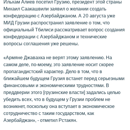
Ильхам Алиев посетил Грузию, президент этой страны
English
Михаил Саакашвили заявил о желании создать
конфедерацию с Азербайджаном. А 20 августа уже
Русский
МИД Грузии распространил заявление о том, что
официальный Тбилиси рассматривает вопрос создания
ՀԵՏԵՎԵՔ ՄԵԶ
конфедерации с Азербайджаном и технические
вопросы соглашения уже решены.
«Армяне Джавахка не верят этому заявлению. На
самом деле, по-моему, это заявление носит скорее
«Ազատության» բոլոր կայքերը
пропагандистский характер. Дело в том, что в
ближайшем будущем Грузия встанет перед серьезными
финансовыми и экономическими трудностями. В
преддверии этого [грузинские власти] задались целью
убедить всех, что в будущем у Грузии проблем не
возникнет, поскольку она вступает в экономическое
сотрудничество с таким государством, как
Азербайджан», - отметил Рстакян.