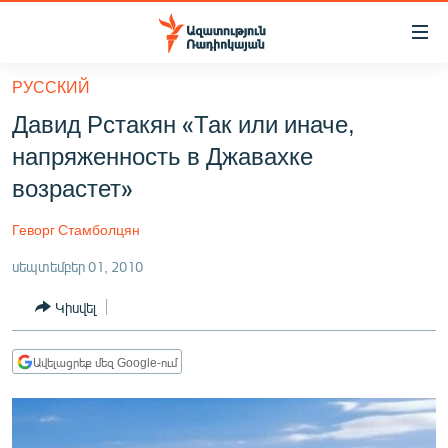
Մատչելիության
հղումներ
Անցնել
РУССКИЙ
հիմնական
ԱԶԱՏՈՒԹՅՈՒՆ TV
Давид Рстакян «Так или иначе,
բովանդակությանը
ՀԱՅԱՍՏԱՆ
Անցնել
напряженность в Джавахке
հիմնական
ՔԱՂԱՔԱԿԱՆ
возрастет»
մենյուին
ԸՆՏՐՈՒԹՅՈՒՆՆԵՐ 2026
Որոնում
Геворг Стамболцян
ԻՐԱՎՈՒՆՔ
սեպտեմբեր 01, 2010
ՀԱՍԱՐԱԿՈՒԹՅՈՒՆ
Կիսվել
ՏՆՏԵՍՈՒԹՅՈՒՆ
ՂԱՐԱԲԱՂ
Ավելացրեք մեզ Google-ում
ՊԱՏԵՐԱԶՄԻ 6 ՇԱԲԱԹՆԵՐԸ
ՏԱՐԱԾԱՇՐՋԱՆ