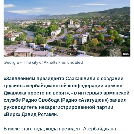
ՄԻՋԱԶԳԱՅԻՆ
ՄՇԱԿՈՒՅԹ
ՍՊՈՐՏ
ՄԵԿՆԱԲԱՆՈՒԹՅՈՒՆ
ՏՏ ԵՒ ԻՆՏԵՐՆԵՏ
ԿՈՐՈՆԱՎԻՐՈՒՍ
Georgia -- The city of Akhaltsikhe, undated
ԱՐԽԻՎ
«Заявлениям президента Саакашвили о создании
ՏԵՍԱՆՅՈՒԹԵՐ
грузино-азербайджанской конфедерации армяне
ԲԱՆԱՎԵՃ
Джавахка просто не верят», - в интервью армянской
службе Радио Свобода (Радио «Азатуцюн») заявил
ՁԳՏԵԼՈՎ ԼԱՎԱԳՈՒՅՆԻՆ
руководитель незарегистрированной партии
ՓՈԴՔԱՍԹ
«Вирк» Давид Рстакян.
В июле этого года, когда президент Азербайджана
Հայերեն