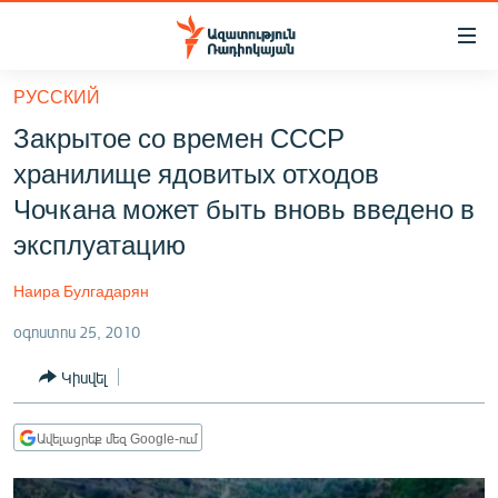
Մատչելիության
հղումներ
Անցնել
РУССКИЙ
հիմնական
ԱԶԱՏՈՒԹՅՈՒՆ TV
Закрытое со времен СССР
բովանդակությանը
ՀԱՅԱՍՏԱՆ
Անցնել
хранилище ядовитых отходов
հիմնական
ՔԱՂԱՔԱԿԱՆ
Чочкана может быть вновь введено в
մենյուին
ԸՆՏՐՈՒԹՅՈՒՆՆԵՐ 2026
эксплуатацию
Որոնում
ԻՐԱՎՈՒՆՔ
Наира Булгадарян
ՀԱՍԱՐԱԿՈՒԹՅՈՒՆ
օգոստոս 25, 2010
ՏՆՏԵՍՈՒԹՅՈՒՆ
Կիսվել
ՂԱՐԱԲԱՂ
ՊԱՏԵՐԱԶՄԻ 6 ՇԱԲԱԹՆԵՐԸ
Ավելացրեք մեզ Google-ում
ՏԱՐԱԾԱՇՐՋԱՆ