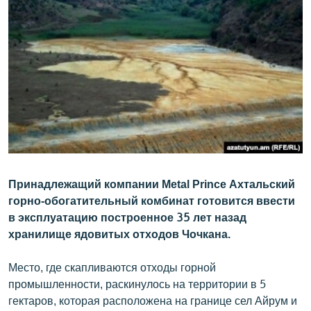
ՄԻՋԱԶԳԱՅԻՆ
ՄՇԱԿՈՒՅԹ
ՍՊՈՐՏ
ՄԵԿՆԱԲԱՆՈՒԹՅՈՒՆ
ՏՏ ԵՒ ԻՆՏԵՐՆԵՏ
ԿՈՐՈՆԱՎԻՐՈՒՍ
ԱՐԽԻՎ
Принадлежащий компании Metal Prince Ахтальский
ՏԵՍԱՆՅՈՒԹԵՐ
горно-обогатительный комбинат готовится ввести
ԲԱՆԱՎԵՃ
в эксплуатацию построенное 35 лет назад
хранилище ядовитых отходов Чочкана.
ՁԳՏԵԼՈՎ ԼԱՎԱԳՈՒՅՆԻՆ
ՓՈԴՔԱՍԹ
Место, где скапливаются отходы горной
промышленности, раскинулось на территории в 5
Հայերեն
гектаров, которая расположена на границе сел Айрум и