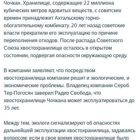
Чочкан. Хранилище, содержащее 22 миллиона
English
кубических метров ядовитых веществ, с советских
Русский
времен принадлежит Ахтальскому горно-
обогатительному комбинату. 20 лет назад советские
власти прекратили его эксплуатацию по причине
ՀԵՏԵՎԵՔ ՄԵԶ
переполнения отходов. После распада Советского
Союза хвостохранилище осталось в открытом
состоянии, подвергая опасности окружающую среду.
В компании заявляют, что посредством
«Ազատության» բոլոր կայքերը
хвостохранилища компании решит и экологические, и
экономические проблемы. Владелец компании Сероб
Тер-Погосян заверил Радио Свобода, что
хвостохранилище Чочкана может эксплуатироваться до
35 лет.
Между тем, экологи сигнализируют об опасностях
дальнейшей эксплуатации хвостохранилища, задаваясь
вопросом: если в свое время хвостохранилище было