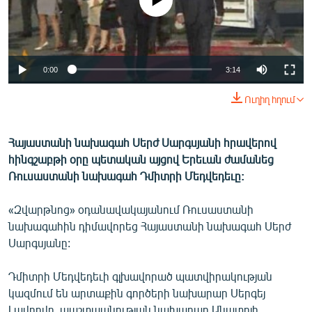
No media source currently available
ՄԻՋԱԶԳԱՅԻՆ
ՄՇԱԿՈՒՅԹ
ՍՊՈՐՏ
0:00
3:14
ՄԵԿՆԱԲԱՆՈՒԹՅՈՒՆ
Ուղիղ հղում
ՏՏ ԵՒ ԻՆՏԵՐՆԵՏ
ԿՈՐՈՆԱՎԻՐՈՒՍ
Հայաստանի նախագահ Սերժ Սարգսյանի հրավերով
հինգշաբթի օրը պետական այցով Երեւան ժամանեց
ԱՐԽԻՎ
Ռուսաստանի նախագահ Դմիտրի Մեդվեդեւը:
ՏԵՍԱՆՅՈՒԹԵՐ
«Զվարթնոց» օդանավակայանում Ռուսաստանի
ԲԱՆԱՎԵՃ
նախագահին դիմավորեց Հայաստանի նախագահ Սերժ
ՁԳՏԵԼՈՎ ԼԱՎԱԳՈՒՅՆԻՆ
Սարգսյանը:
ՓՈԴՔԱՍԹ
Դմիտրի Մեդվեդեւի գլխավորած պատվիրակության
կազմում են արտաքին գործերի նախարար Սերգեյ
Հայերեն
Լավրովը, պաշտպանության նախարար Անատոլի