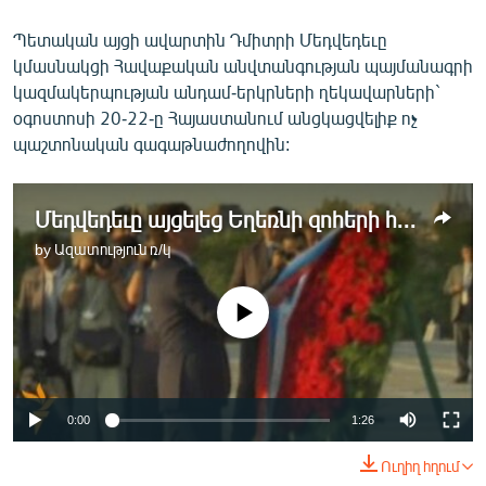
Պետական այցի ավարտին Դմիտրի Մեդվեդեւը
կմասնակցի Հավաքական անվտանգության պայմանագրի
կազմակերպության անդամ-երկրների ղեկավարների`
օգոստոսի 20-22-ը Հայաստանում անցկացվելիք ոչ
պաշտոնական գագաթնաժողովին:
Մեդվեդեւը այցելեց Եղեռնի զոհերի հուշահամալիր
by
Ազատություն ռ/կ
No media source currently available
0:00
1:26
Ուղիղ հղում