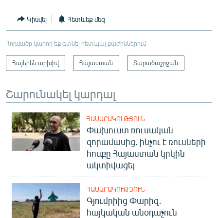
Կիսվել
Հետևեք մեզ
Հոդվածը կարող եք գտնել հետևյալ բաժիններում
Հայերեն արխիվ
Հայաստան
Տարածաշրջան
Շարունակել կարդալ
ՀԱՍԱՐԱԿՈՒԹՅՈՒՆ
Փախուստ ռուսական
զորամասից. ինչու է ռուսների
հոսքը Հայաստան կրկին
ակտիվացել
ՀԱՍԱՐԱԿՈՒԹՅՈՒՆ
Գյումրիից Փարիզ․
հայկական անօդաչուն