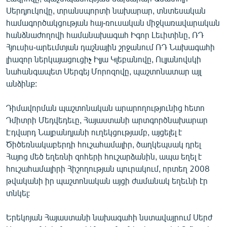
English
Սերդյուկովը, տրանսպորտի նախարար, տնտեսական
համագործակցության հայ-ռուսական միջկառավարական
Русский
հանձնաժողովի համանախագահ Իգոր Լեւիտինը, ՌԴ
Հյուսիս-արեւմտյան դաշնային շրջանում ՌԴ Նախագահի
ՀԵՏԵՎԵՔ ՄԵԶ
լիազոր ներկայացուցիչ Իլյա Կլեբանովը, Ուլյանովսկի
նահանգապետ Սերգեյ Մորոզովը, պաշտոնատար այլ
անձինք:
Դիմավորման պաշտոնական արարողությունից հետո
Դմիտրի Մեդվեդեւը, Հայաստանի արտգործնախարար
«Ազատության» բոլոր կայքերը
Էդվարդ Նալբանդյանի ուղեկցությամբ, այցելել է
Ծիծեռնակաբերդի հուշահամալիր, ծաղկեպսակ դրել
Հայոց մեծ եղեռնի զոհերի հուշարձանին, ապա եղել է
հուշահամալիրի Հիշողության պուրակում, որտեղ 2008
թվականի իր պաշտոնական այցի ժամանակ եղեւնի էր
տնկել:
Երեկոյան Հայաստանի նախագահի նստավայրում Սերժ