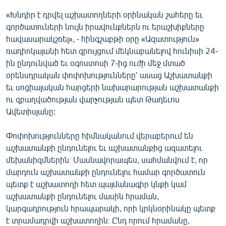
English
«Խնդիր է դրվել աշխատողների օրինական շահերը եւ
գործատուների նույն իրավունքներն ու երաշխիքները
Русский
հավասարակշռել», - հինգշաբթի օրը «Ազատություն»
ռադիոկայանի հետ զրույցում մեկնաբանելով հունիսի 24-
ՀԵՏԵՎԵՔ ՄԵԶ
ին ընդունված եւ օգոստոսի 7-ից ուժի մեջ մտած
օրենսդրական փոփոխությունները՝ ասաց Աշխատանքի
եւ սոցիալական հարցերի նախարարության աշխատանքի
ու զբաղվածության վարչության պետ Թադեւոս
Ավետիսյանը:
«Ազատության» բոլոր կայքերը
Փոփոխությունները հիմնականում վերաբերում են
աշխատանքի ընդունելու եւ աշխատանքից ազատելու
մեխանիզմներին։ Մասնավորապես, սահմանվում է, որ
մարդուն աշխատանքի ընդունելու համար գործատուն
պետք է աշխատողի հետ պայմանագիր կնքի կամ
աշխատանքի ընդունելու մասին հրաման,
կարգադրություն հրապարակի, որի կրկնօրինակը պետք
է տրամադրվի աշխատողին։ Ընդ որում հրամանը,