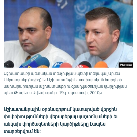
ՄԻՋԱԶԳԱՅԻՆ
ՄՇԱԿՈՒՅԹ
ՍՊՈՐՏ
ՄԵԿՆԱԲԱՆՈՒԹՅՈՒՆ
ՏՏ ԵՒ ԻՆՏԵՐՆԵՏ
ԿՈՐՈՆԱՎԻՐՈՒՍ
ԱՐԽԻՎ
Աշխատանքի պետական տեսչության պետի տեղակալ Արմեն
Սմբատյանը (աջից) եւ Աշխատանքի եւ սոցիալական հարցերի
ՏԵՍԱՆՅՈՒԹԵՐ
նախարարության աշխատանքի ու զբաղվածության վարչության
պետ Թադեւոս Ավետիսյանը: 19-ը օգոստոսի, 2010թ.
ԲԱՆԱՎԵՃ
ՁԳՏԵԼՈՎ ԼԱՎԱԳՈՒՅՆԻՆ
Աշխատանքային օրենսգրքում կատարված վերջին
ՓՈԴՔԱՍԹ
փոփոխությունների վերաբերյալ պաշտոնյաների եւ
անկախ փորձագետների կարծիքները էապես
տարբերվում են։
Հայերեն