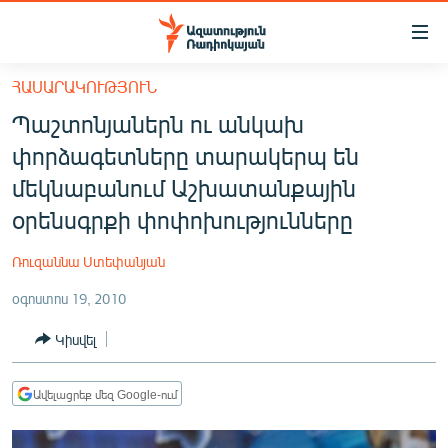
Մատչելիության
հղումներ
Անցնել
ՀԱՍԱՐԱԿՈՒԹՅՈՒՆ
հիմնական
ԱԶԱՏՈՒԹՅՈՒՆ TV
Պաշտոնյաներն ու անկախ
բովանդակությանը
ՀԱՅԱՍՏԱՆ
Անցնել
փորձագետները տարակերպ են
հիմնական
ՔԱՂԱՔԱԿԱՆ
մեկնաբանում Աշխատանքային
մենյուին
ԸՆՏՐՈՒԹՅՈՒՆՆԵՐ 2026
օրենսգրքի փոփոխությունները
Որոնում
ԻՐԱՎՈՒՆՔ
Ռուզաննա Ստեփանյան
ՀԱՍԱՐԱԿՈՒԹՅՈՒՆ
օգոստոս 19, 2010
ՏՆՏԵՍՈՒԹՅՈՒՆ
Կիսվել
ՂԱՐԱԲԱՂ
ՊԱՏԵՐԱԶՄԻ 6 ՇԱԲԱԹՆԵՐԸ
Ավելացրեք մեզ Google-ում
ՏԱՐԱԾԱՇՐՋԱՆ