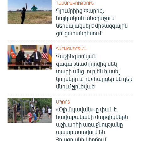
ՀԱՍԱՐԱԿՈՒԹՅՈՒՆ
Գյումրիից Փարիզ․
հայկական անօդաչուն
ներկայացվել է միջազգային
ցուցահանդեսում
ՏԱՐԱԾԱՇՐՋԱՆ
Վաշինգտոնյան
գագաթնաժողովից մեկ
տարի անց. ուր են հասել
կողմերը և ինչ հարցեր են դեռ
մնում չլուծված
ՍՊՈՐՏ
«Օլիմպավան»-ը փակ է.
հավաքականի մարզիկներն
աշխարհի առաջնությանը
պատրաստվում են
Հրազդանի կիրճում