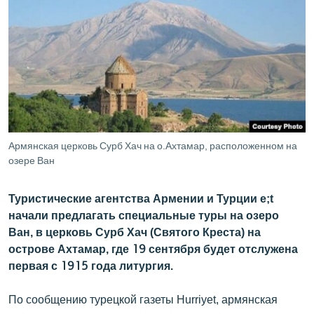
ՄԻՋԱԶԳԱՅԻՆ
ՄՇԱԿՈՒՅԹ
ՍՊՈՐՏ
ՄԵԿՆԱԲԱՆՈՒԹՅՈՒՆ
ՏՏ ԵՒ ԻՆՏԵՐՆԵՏ
ԿՈՐՈՆԱՎԻՐՈՒՍ
Армянская церковь Сурб Хач на о.Ахтамар, расположенном на
озере Ван
ԱՐԽԻՎ
ՏԵՍԱՆՅՈՒԹԵՐ
Туристические агентства Армении и Турции e;t
ԲԱՆԱՎԵՃ
начали предлагать специальные туры на озеро
Ван, в церковь Сурб Хач (Святого Креста) на
ՁԳՏԵԼՈՎ ԼԱՎԱԳՈՒՅՆԻՆ
острове Ахтамар, где 19 сентября будет отслужена
ՓՈԴՔԱՍԹ
первая с 1915 года литургия.
По сообщению турецкой газеты Hurriyet, армянская
Հայերեն