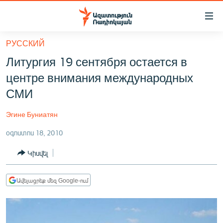
Մատչելիության
հղումներ
Անցնել
РУССКИЙ
հիմնական
ԱԶԱՏՈՒԹՅՈՒՆ TV
Литургия 19 сентября остается в
բովանդակությանը
ՀԱՅԱՍՏԱՆ
Անցնել
центре внимания международных
հիմնական
ՔԱՂԱՔԱԿԱՆ
СМИ
մենյուին
ԸՆՏՐՈՒԹՅՈՒՆՆԵՐ 2026
Որոնում
Эгине Буниатян
ԻՐԱՎՈՒՆՔ
օգոստոս 18, 2010
ՀԱՍԱՐԱԿՈՒԹՅՈՒՆ
Կիսվել
ՏՆՏԵՍՈՒԹՅՈՒՆ
ՂԱՐԱԲԱՂ
Ավելացրեք մեզ Google-ում
ՊԱՏԵՐԱԶՄԻ 6 ՇԱԲԱԹՆԵՐԸ
ՏԱՐԱԾԱՇՐՋԱՆ