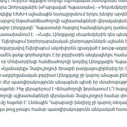
արց է ուղղում Ազգային ժողովի եվրոպական ինտեգրման հա
ա Զոհրաբյանին («Բարգավաճ Հայաստան»).- «Հոկտեմբեր
րկելիք ԵԽԽՎ աշնանային նստաշրջանում երկու խնդիր արդեն
հարցով ենթահանձնաժողովի աշխատանքների վերականգնմա
վոր Լինդբլադի` Հայաստանի հարցով համազեկուցող դառնա
ատասխանում է. - «Նախ, Լինդբլադը սեպտեմբերին դեռ պետ
Շվեդիայում խորհրդարանական ընտրություններն աշնանն ե
րոզարշավով Շվեդիայում ակտիվորեն զբաղված է թուրք-ադ
 ամեն ջանք գործադրելու է իր լոբբիստին անցկացնելու համար
, որ Մոնիտորինգի հանձնաժողովի կողմից Լինդբլադին Հայ
«նշանակելը» Չավուշօղլուի ծրագրի բաղկացուցիչներից էր: 
ք-ադրբեջանական լոբբիստ Լինդբլադը չի կարող անաչառ լին
տի մեր պատվիրակությունն անպայման պիտի իր մտահոգությ
հայտնի: Ինչ վերաբերում է Վեհաժողովի ֆորմատում ԼՂ հար
ղովի աշխատանքների վերսկսման Չավուշօղլուի համար փո
ումը հայտնի է` Լեռնային Ղարաբաղի խնդիրը չի կարող տեղ
 դա թույլ չտալու համար պատվիրակությունն անկասկած հստա