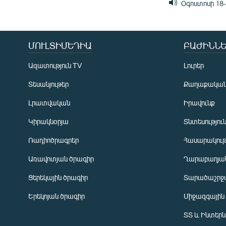
Օգոստոսի 18-
ՄՈՒԼՏԻՄԵԴԻԱ
ԲԱԺԻՆՆԵ
Ազատություն TV
Լուրեր
Տեսանյութեր
Քաղաքակա
Լրատվական
Իրավունք
Կիրակնօրյա
Տնտեսությու
Ռադիոծրագրեր
Հասարակութ
Առավոտյան ծրագիր
Ղարաբաղյան
Ցերեկային ծրագիր
Տարածաշրջ
Հայերեն
Երեկոյան ծրագիր
Միջազգային
English
ՏՏ և Ինտեր
Русский