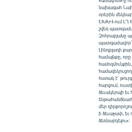
«Առավոտ»-ը հ
նախագահ Նաիր
օրերին մեկնա
ԵԽԽՎ-ում ԼՂ 
շվեդ պատգամա
Զոհրաբյանը պ
պատգամավոր` 
Լինդբլադի քա
համայնքը, որը
համոզմունքին
համազեկուցող 
հստակ է` թուր
հարցում, ուս
ձեւակերպի եւ 
ենթահանձնաժո
մեր դիրքորոշ
ի ձեւաչափ, եւ
ձեռնարկելու»: