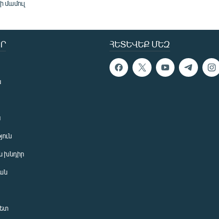
ի մամուլ
Ր
ՀԵՏԵՎԵՔ ՄԵԶ
ն
ն
յուն
 խնդիր
ան
նետ