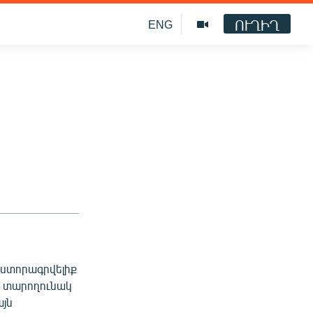
ՈՒՂԻՂ
ENG
 ստորագրվելիք
րը տարողունակ
այն