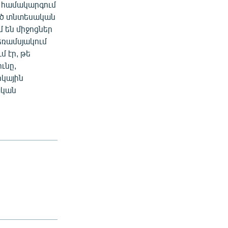
ն համակարգում
յած տնտեսական
 են միջոցներ
եռամսյակում
 էր, թե
ւնը,
րկային
ական