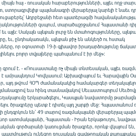
 միայն հայ - ռուսական հարաբերությունների, այլեւ ողջ տա
տ, ստորագրվելիք պայմանագրի վերաբերյալ կարելի է նաեւ 
ցուցաբերել` Ադրբեջանի հետ պատերազմի հավանականությա
վակնությունների զսպում, տարածաշրջանում Հայաստանի դի
 եւ այլն: Սակայն այնքան լուրջ են մտահոգությունները, այն
ը, եւ, ընդհակառակն, այնքան քիչ են անկեղծ ու հստակ
նները, որ օգոստոսի 19-ի գլխավոր իրադարձությունը ճակ
ինելու բոլոր տվյալները պահպանում է իր մեջ»:
գրում է. - «Ռուսաստանը ոչ միայն տնտեսական, այլեւ ռազ
ն է ամրապնդում Կովկասում: Աբխազիայում եւ Հարավային Օս
, այդ թվում ՀՕՊ ժամանակակից համակարգեր տեղակայելու
յմանագրով եւս հինգ տասնամյակով Սեւաստոպոլում Սեւծով
ղակայումը երկարաձգելու, Կասպյան նավատորմը թարմացնե
ու ծրագրերը պետք է դիտել այդ շարքի մեջ: Հայաստանում
լի ընդգրկուն են` 49 տարով ռազմակայանի վերաբերյալ պայ
 նոր ատոմակայանի, Հայաստան - Իրան երկաթուղու, նավթամ
կման գործարանի կառուցման ծրագրեր, որոնք վկայում են, 
ի պատմություն ունեցող ռուսական զավթողական քաղաքակա