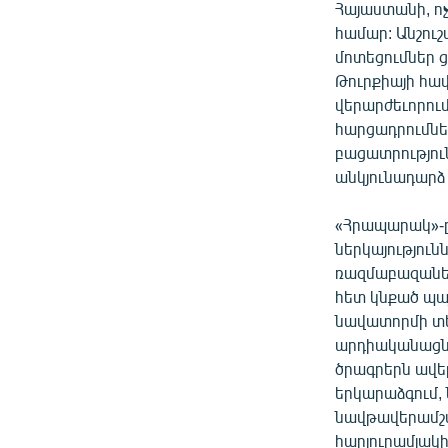
ՄԻՋԱԶԳԱՅԻՆ
Հայաստանի, ոչ
համար: Անշուշ
ՄՇԱԿՈՒՅԹ
մոտեցումներ 
ՍՊՈՐՏ
Թուրքիայի հա
վերարժեւորում
ՄԵԿՆԱԲԱՆՈՒԹՅՈՒՆ
հարցադրումներ
ՏՏ ԵՒ ԻՆՏԵՐՆԵՏ
բացատրությու
անկյունադարձ լ
ԿՈՐՈՆԱՎԻՐՈՒՍ
ԱՐԽԻՎ
«Հրապարակ»-ը 
ներկայություն
ՏԵՍԱՆՅՈՒԹԵՐ
ռազմաբազաներ
ԲԱՆԱՎԵՃ
հետ կնքած պա
նավատորմի տե
ՁԳՏԵԼՈՎ ԼԱՎԱԳՈՒՅՆԻՆ
արդիականացնել
ՓՈԴՔԱՍԹ
ծրագրերն ավե
երկարաձգում,
նավթավերամշա
հարյուրամյակ