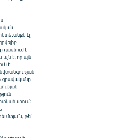
իս
ղական
հետեւանքն էլ
գրվելիք
ը դառնում է
այն է, որ այն
ւն է
անվտանգության
որ գրավականը
կության
թյուն
 ոտնահարում:
ե
եւմտյա՞ն, թե՞