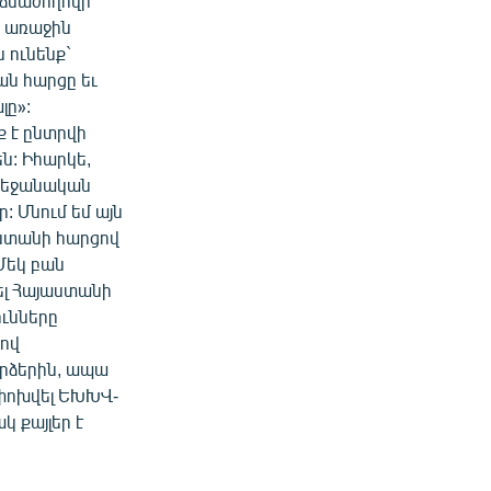
նձնաժողովի
ի առաջին
 ունենք`
ն հարցը եւ
լը»:
ք է ընտրվի
ն: Իհարկե,
րբեջանական
: Մնում եմ այն
աստանի հարցով
Մեկ բան
ել Հայաստանի
ունները
ցով
րձերին, ապա
ափոխվել ԵԽԽՎ-
կ քայլեր է