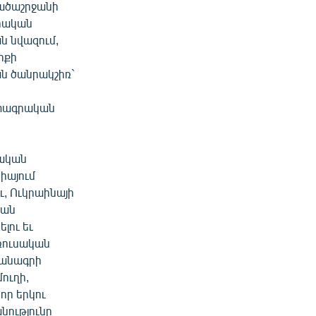
րածաշրջանի
դրական
ն նվազում,
րքի
քան ծանրակշիռ`
ատագրական
մական
իայում
, Ուկրաինայի
յան
լու եւ
 ռուսական
մանագրի
ուղի,
որ երկու
նությունը