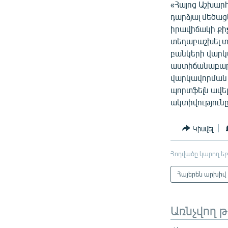
«Հայոց Աշխար
դարձյալ մեծաց
իրավիճակի քիչ
տեղաբաշխել տն
բանկերի վարկա
աստիճանաբար 
վարկավորման ա
պորտֆելն ավել
ակտիվություն
Կիսվել
Հոդվածը կարող եք
Հայերեն արխիվ
Առնչվող 