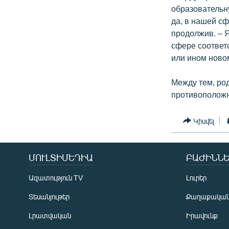
образовательн
да, в нашей с
продолжив. – 
сфере соответ
или ином ново
Между тем, ро
противоположн
Կիսվել
ՄՈՒԼՏԻՄԵԴԻԱ
ԲԱԺԻՆՆԵ
Ազատություն TV
Լուրեր
Տեսանյութեր
Քաղաքակա
Լրատվական
Իրավունք