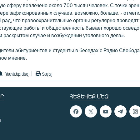
ую сферу вовлечено около 700 тысяч человек. С точки зрен
фере зафиксированных случаев, возможно, больше, - отмети
Я рад, что правоохранительные органы регулярно проводят
ствующие работы и общественность бывает хорошо осведо
м раскрытом случае и возбуждении уголовного дела».
дители абитуриентов и студенты в беседах с Радио Свобод
ое мнение.
Հետևեք մեզ
Տպել
Ր
ՀԵՏԵՎԵՔ ՄԵԶ
ն