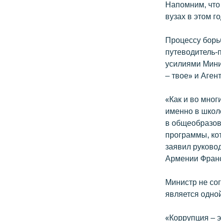
Напомним, что
вузах в этом г
Процессу борь
путеводитель-
усилиями Мини
– твое» и Аге
«Как и во мног
именно в школ
в общеобразов
программы, ко
заявил руково
Армении Франс
Министр не со
является одно
«Коррупция – 