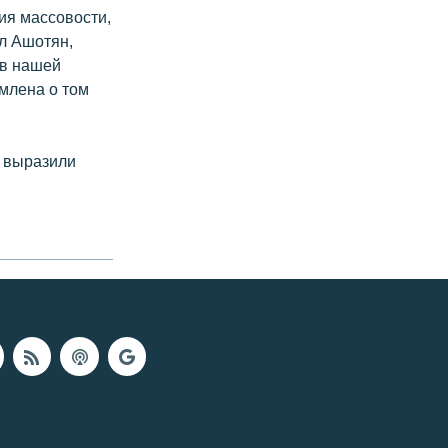
ия массовости,
л Ашотян,
 в нашей
млена о том
а выразили