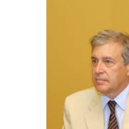
ՄԻՋԱԶԳԱՅԻՆ
ՄՇԱԿՈՒՅԹ
ՍՊՈՐՏ
ՄԵԿՆԱԲԱՆՈՒԹՅՈՒՆ
ՏՏ ԵՒ ԻՆՏԵՐՆԵՏ
ԿՈՐՈՆԱՎԻՐՈՒՍ
ԱՐԽԻՎ
ՏԵՍԱՆՅՈՒԹԵՐ
ԲԱՆԱՎԵՃ
ՁԳՏԵԼՈՎ ԼԱՎԱԳՈՒՅՆԻՆ
ՓՈԴՔԱՍԹ