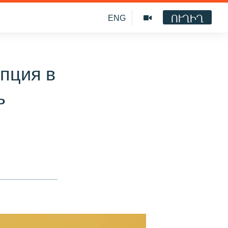
ՈՒՂԻՂ
ENG
пция в
ь