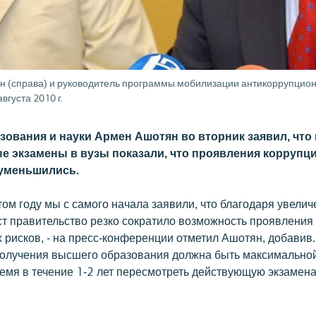
н (справа) и руководитель программы мобилизации антикоррупцио
густа 2010 г.
зования и науки Армен Ашотян во вторник заявил, что 
е экзамены в вузы показали, что проявления коррупц
уменьшились.
том году мы с самого начала заявили, что благодаря увели
ст правительство резко сократило возможность проявления
 рисков, - на пресс-конференции отметил Ашотян, добавив.
олучения высшего образования должна быть максимальной
емя в течение 1-2 лет пересмотреть действующую экзамен