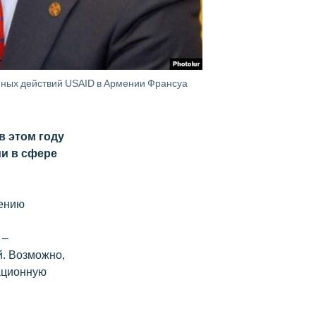
нных действий USAID в Армении Франсуа
в этом году
ии в сфере
чению
 –
. Возможно,
ационную