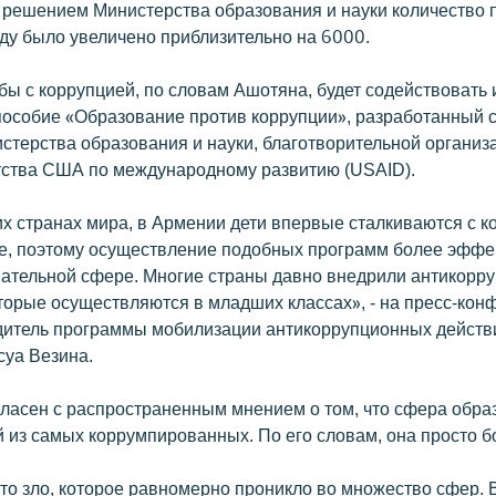
 решением Министерства образования и науки количество 
оду было увеличено приблизительно на 6000.
бы с коррупцией, по словам Ашотяна, будет содействовать 
пособие «Образование против коррупции», разработанный
стерства образования и науки, благотворительной органи
нтства США по международному развитию (USAID).
их странах мира, в Армении дети впервые сталкиваются с 
е, поэтому осуществление подобных программ более эффе
ательной сфере. Многие страны давно внедрили антикорр
торые осуществляются в младших классах», - на пресс-ко
дитель программы мобилизации антикоррупционных действ
уа Везина.
гласен с распространенным мнением о том, что сфера обра
й из самых коррумпированных. По его словам, она просто 
это зло, которое равномерно проникло во множество сфер. 