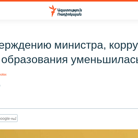
ерждению министра, корру
 образования уменьшилас
нян
0
oogle-ում