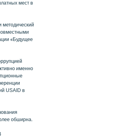
платных мест в
и методический
 совместными
зации «Будущее
коррупцией
ктивно именно
упционные
нференции
ий USAID в
зования
более обширна.
В