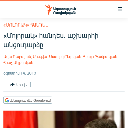
Մատչելիության
հղումներ
Անցնել
«ՄՈԼՈՐԱԿ» ՀԱՆԴԵՍ
հիմնական
ԱԶԱՏՈՒԹՅՈՒՆ TV
«Մոլորակ» հանդես. աշխարհի
բովանդակությանը
ՀԱՅԱՍՏԱՆ
Անցնել
անցուդարձը
հիմնական
ՔԱՂԱՔԱԿԱՆ
մենյուին
Ազա Բաբայան, Մոսկվա
Աստղիկ Բեդեւյան
Հրայր Թամրազյան
ԸՆՏՐՈՒԹՅՈՒՆՆԵՐ 2026
Որոնում
Հրաչ Մելքումյան
ԻՐԱՎՈՒՆՔ
օգոստոս 14, 2010
ՀԱՍԱՐԱԿՈՒԹՅՈՒՆ
Կիսվել
ՏՆՏԵՍՈՒԹՅՈՒՆ
Ավելացրեք մեզ Google-ում
ՂԱՐԱԲԱՂ
ՊԱՏԵՐԱԶՄԻ 6 ՇԱԲԱԹՆԵՐԸ
ՏԱՐԱԾԱՇՐՋԱՆ