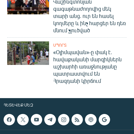
Վաշինգտոնյան
գագաթնաժողովից մեկ
տարի անց. ուր են հասել
կողմերը և ինչ հարցեր են դեռ
մնում չլուծված
ՍՊՈՐՏ
«Օլիմպավան»-ը փակ է.
հավաքականի մարզիկներն
աշխարհի առաջնությանը
պատրաստվում են
Հրազդանի կիրճում
ՀԵՏԵՎԵՔ ՄԵԶ