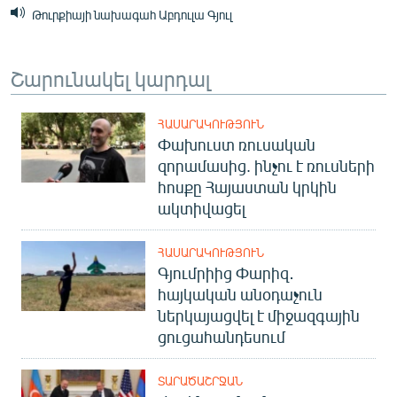
Թուրքիայի նախագահ Աբդուլա Գյուլ
Շարունակել կարդալ
ՀԱՍԱՐԱԿՈՒԹՅՈՒՆ
Փախուստ ռուսական
զորամասից. ինչու է ռուսների
հոսքը Հայաստան կրկին
ակտիվացել
ՀԱՍԱՐԱԿՈՒԹՅՈՒՆ
Գյումրիից Փարիզ․
հայկական անօդաչուն
ներկայացվել է միջազգային
ցուցահանդեսում
ՏԱՐԱԾԱՇՐՋԱՆ