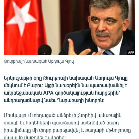
ՄԻՋԱԶԳԱՅԻՆ
ՄՇԱԿՈՒՅԹ
ՍՊՈՐՏ
ՄԵԿՆԱԲԱՆՈՒԹՅՈՒՆ
ՏՏ ԵՒ ԻՆՏԵՐՆԵՏ
ԿՈՐՈՆԱՎԻՐՈՒՍ
Թուրքիայի նախագահ Աբդուլա Գյուլ
ԱՐԽԻՎ
Երկուշաբթի օրը Թուրքիայի նախագահ Աբդուլա Գյուլը
ՏԵՍԱՆՅՈՒԹԵՐ
մեկնում է Բաքու։ Այցի նախօրեին նա պատասխանել է
ադրբեջանական APA գործակալության հարցերին՝
ԲԱՆԱՎԵՃ
անդրադառնալով նաեւ Ղարաբաղի խնդրին։
ՁԳՏԵԼՈՎ ԼԱՎԱԳՈՒՅՆԻՆ
Մոսկվայում տեղացած անձրեւի շնորհիվ ամառային
ՓՈԴՔԱՍԹ
տապի եւ հրդեհների պատճառով ստեղծված բարդ
իրավիճակը մի փոքր բարելավվել է. քաղաքի մթնոլորտը
Հայերեն
մասամբ մաքրվել է սմոգից։