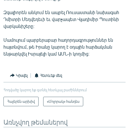
English
Զգալիորեն անկում են ապրել Ռուսաստանի նախագահ
Русский
Դմիտրի Մեդվեդեւի եւ վարչապետ Վլադիմիր Պուտինի
վարկանիշերը։
ՀԵՏԵՎԵՔ ՄԵԶ
Մամուլում պարբերաբար հաղորդագրություններ են
հայտնվում, թե Իրանը կարող է օդային հարձակման
ենթարկվել Իսրայելի կամ ԱՄՆ-ի կողմից։
«Ազատության» բոլոր կայքերը
Կիսվել
Հետևեք մեզ
Հոդվածը կարող եք գտնել հետևյալ բաժիններում
Հայերեն արխիվ
«Մոլորակ» հանդես
Առնչվող թեմաներով