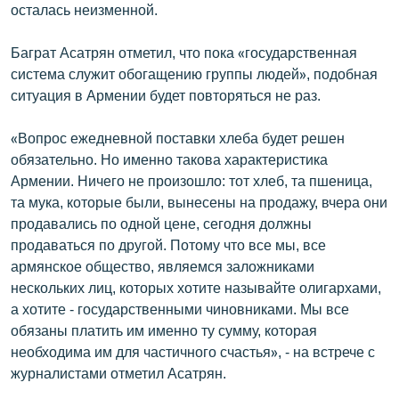
осталась неизменной.
English
Русский
Баграт Асатрян отметил, что пока «государственная
система служит обогащению группы людей», подобная
ситуация в Армении будет повторяться не раз.
ՀԵՏԵՎԵՔ ՄԵԶ
«Вопрос ежедневной поставки хлеба будет решен
обязательно. Но именно такова характеристика
Армении. Ничего не произошло: тот хлеб, та пшеница,
та мука, которые были, вынесены на продажу, вчера они
«Ազատության» բոլոր կայքերը
продавались по одной цене, сегодня должны
продаваться по другой. Потому что все мы, все
армянское общество, являемся заложниками
нескольких лиц, которых хотите называйте олигархами,
а хотите - государственными чиновниками. Мы все
обязаны платить им именно ту сумму, которая
необходима им для частичного счастья», - на встрече с
журналистами отметил Асатрян.