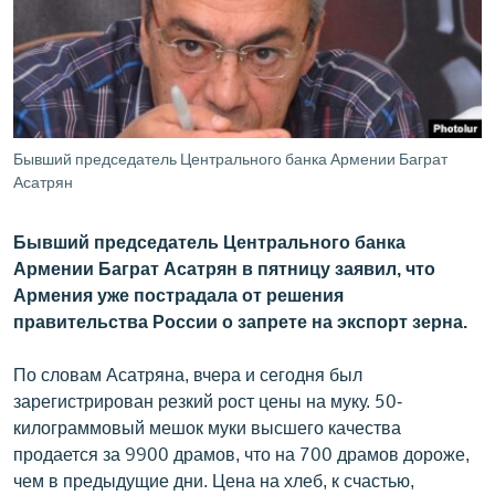
ՄԻՋԱԶԳԱՅԻՆ
ՄՇԱԿՈՒՅԹ
ՍՊՈՐՏ
ՄԵԿՆԱԲԱՆՈՒԹՅՈՒՆ
Бывший председатель Центрального банка Армении Баграт
ՏՏ ԵՒ ԻՆՏԵՐՆԵՏ
Асатрян
ԿՈՐՈՆԱՎԻՐՈՒՍ
Бывший председатель Центрального банка
ԱՐԽԻՎ
Армении Баграт Асатрян в пятницу заявил, что
Армения уже пострадала от решения
ՏԵՍԱՆՅՈՒԹԵՐ
правительства России о запрете на экспорт зерна.
ԲԱՆԱՎԵՃ
По словам Асатряна, вчера и сегодня был
ՁԳՏԵԼՈՎ ԼԱՎԱԳՈՒՅՆԻՆ
зарегистрирован резкий рост цены на муку. 50-
ՓՈԴՔԱՍԹ
килограммовый мешок муки высшего качества
продается за 9900 драмов, что на 700 драмов дороже,
Հայերեն
чем в предыдущие дни. Цена на хлеб, к счастью,