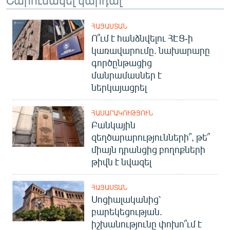
ՀԱՅԱՍՏԱՆ
Ո՞ւմ է հանձնվելու ՀԷՑ-ի
կառավարումը. նախարարը
գործընթացից
մանրամասներ է
ներկայացրել
ՀԱՍԱՐԱԿՈՒԹՅՈՒՆ
Բանկային
զեղծարարությունների՞, թե՞
միայն դրանցից բողոքների
թիվն է նվազել
ՀԱՅԱՍՏԱՆ
Սոցիալականից՝
բարեկեցության.
իշխանությունը փոխո՞ւմ է