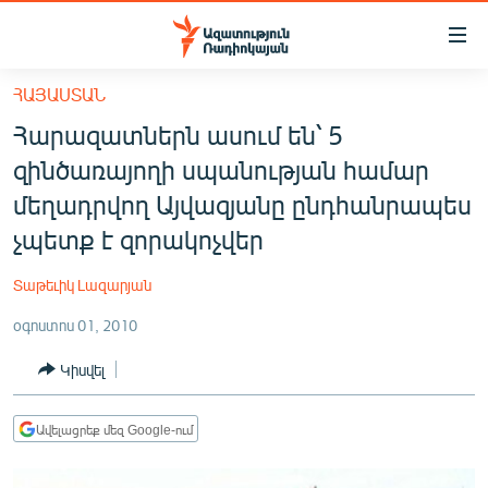
Մատչելիության
հղումներ
Անցնել
ՀԱՅԱՍՏԱՆ
հիմնական
ԱԶԱՏՈՒԹՅՈՒՆ TV
Հարազատներն ասում են՝ 5
բովանդակությանը
ՀԱՅԱՍՏԱՆ
Անցնել
զինծառայողի սպանության համար
հիմնական
ՔԱՂԱՔԱԿԱՆ
մեղադրվող Այվազյանը ընդհանրապես
մենյուին
ԸՆՏՐՈՒԹՅՈՒՆՆԵՐ 2026
չպետք է զորակոչվեր
Որոնում
ԻՐԱՎՈՒՆՔ
Տաթեւիկ Լազարյան
ՀԱՍԱՐԱԿՈՒԹՅՈՒՆ
օգոստոս 01, 2010
ՏՆՏԵՍՈՒԹՅՈՒՆ
Կիսվել
ՂԱՐԱԲԱՂ
ՊԱՏԵՐԱԶՄԻ 6 ՇԱԲԱԹՆԵՐԸ
Ավելացրեք մեզ Google-ում
ՏԱՐԱԾԱՇՐՋԱՆ