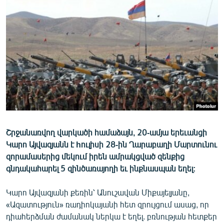
ՄԻՋԱԶԳԱՅԻՆ
ՄՇԱԿՈՒՅԹ
ՍՊՈՐՏ
ՄԵԿՆԱԲԱՆՈՒԹՅՈՒՆ
ՏՏ ԵՒ ԻՆՏԵՐՆԵՏ
ԿՈՐՈՆԱՎԻՐՈՒՍ
ԱՐԽԻՎ
Շրջանառվող վարկածի համաձայն, 20-ամյա երեւանցի
ՏԵՍԱՆՅՈՒԹԵՐ
Կարո Այվազյանն է hուլիսի 28-ին Ղարաբաղի Մարտունու
ԲԱՆԱՎԵՃ
զորամասերից մեկում իրեն ամրակցված զենքից
գնդակահարել 5 զինծառայողի եւ ինքնասպան եղել:
ՁԳՏԵԼՈՎ ԼԱՎԱԳՈՒՅՆԻՆ
ՓՈԴՔԱՍԹ
Կարո Այվազյանի քեռին՝ Անուշավան Միքայելյանը,
«Ազատություն» ռադիոկայանի հետ զրույցում ասաց, որ
Հայերեն
դիահերձման ժամանակ ներկա է եղել. բռնության հետքեր