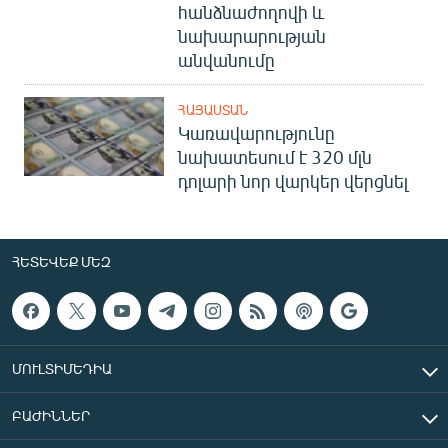
հանձնաժողովի և
նախարարության
անվանումը
ՀԱՅԱՍՏԱՆ
Կառավարությունը
նախատեսում է 320 մլն
դոլարի նոր վարկեր վերցնել
ՀԵՏԵՎԵՔ ՄԵԶ
ՄՈՒԼՏԻՄԵԴԻԱ
ԲԱԺԻՆՆԵՐ