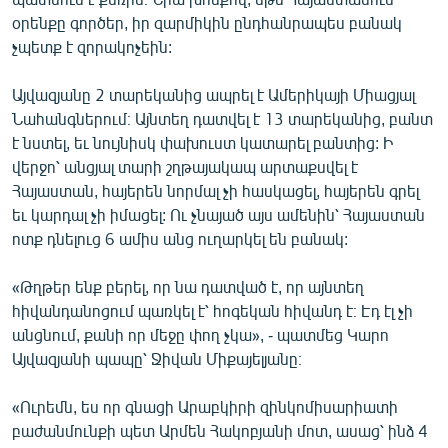
օրենքը գործեր, իր զարմիկին ընդհանրապես բանակ
չպետք է զորակոչեին:
Այվազյանը 2 տարեկանից ապրել է Ամերիկայի Միացյալ
Նահանգներում։ Այնտեղ դատվել է 13 տարեկանից, բանտ
է նստել, եւ նույնիսկ փախուստ կատարել բանտից: Ի
վերջո՝ անցյալ տարի շղթայակապ արտաքսվել է
Հայաստան, հայերեն նորմալ չի հասկացել, հայերեն գրել
եւ կարդալ չի իմացել: Ու չնայած այս ամենին՝ Հայաստան
ոտք դնելուց 6 ամիս անց ուղարկել են բանակ:
«Թղթեր ենք բերել, որ նա դատված է, որ այնտեղ
հիվանդանոցում պառկել է՝ հոգեկան հիվանդ է։ Էդ էլ չի
անցնում, քանի որ մեջը փող չկա», - պատմեց Կարո
Այվազյանի պապը՝ Ջիվան Միքայելյանը։
«Ուրեմն, ես որ գնացի Արաբկիրի զինկոմիսարիատի
բաժանմունքի պետ Արմեն Հակոբյանի մոտ, ասաց՝ ինձ 4