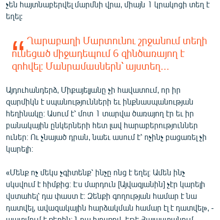
չեն հայտնաբերվել մարմնի վրա, միայն 1 կրակոցի տեղ է
English
եղել:
Русский
Ղարաբաղի Մարտունու շրջանում տեղի
ունեցած միջադեպում 6 զինծառայող է
ՀԵՏԵՎԵՔ ՄԵԶ
զոհվել։ Մանրամասներն՝ այստեղ...
Այդուհանդերձ, Միքայելյանը չի հավատում, որ իր
զարմիկն է սպանությունների եւ ինքնասպանության
հեղինակը։ Ասում է՝ մոտ 1 տարվա ծառայող էր եւ իր
«Ազատության» բոլոր կայքերը
բանակային ընկերների հետ լավ հարաբերություններ
ուներ։ Ու չնայած դրան, նաեւ ասում է՝ ոչինչ բացառել չի
կարելի։
«Մենք ոչ մեկս չգիտենք՝ ինչը ոնց է եղել։ Ամեն ինչ
սկսվում է հիմքից։ Էս մարդուն [Այվազյանին] չէր կարելի
վստահել՝ դա փաստ է։ Զենքի գողության համար է նա
դատվել, ավազակային հարձակման համար էլ է դատվել», -
պատմում է քեռին։ Նրա խոսքով, եթե Հայաստանում