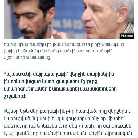
ՄԻՋԱԶԳԱՅԻՆ
ՄՇԱԿՈՒՅԹ
ՍՊՈՐՏ
ՄԵԿՆԱԲԱՆՈՒԹՅՈՒՆ
Ճարտարապետների միության նախագահ Մկրտիչ Մինասյանը
ՏՏ ԵՒ ԻՆՏԵՐՆԵՏ
(աջից) եւ Թամանյանի թանգարան-ինստիտուտի տնօրեն
Ալեքսանդր Թամանյանը:
ԿՈՐՈՆԱՎԻՐՈՒՍ
ԱՐԽԻՎ
Հայաստանի մայրաքաղաքի` վերջին տարիներին
ինտենսիվացած կառուցապատումը լուրջ
ՏԵՍԱՆՅՈՒԹԵՐ
մտահոգություններ է առաջացրել մասնագետների
ԲԱՆԱՎԵՃ
շրջանում:
ՁԳՏԵԼՈՎ ԼԱՎԱԳՈՒՅՆԻՆ
«Այսօր եթե մեր քաղաքի ինչ-որ հատված, որը վերջերս է
ՓՈԴՔԱՍԹ
կառուցված, նկարվի եւ դա ցույց տրվի ինչ-որ մի տեղ`
ասելով, որ դա Երեւանն է, ոչ մեկ չի ասի, որ սա Երեւանն
Հայերեն
է, այլ կասեն, որ դա միջին ռուսական, միջին եվրոպական