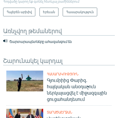
Հոդվածը կարող եք գտնել հետևյալ բաժիններում
Հայերեն արխիվ
Երեւան
Հասարակություն
Առնչվող թեմաներով
Ճարտարապետները ահազանգում են
Շարունակել կարդալ
ՀԱՍԱՐԱԿՈՒԹՅՈՒՆ
Գյումրիից Փարիզ․
հայկական անօդաչուն
ներկայացվել է միջազգային
ցուցահանդեսում
ՏԱՐԱԾԱՇՐՋԱՆ