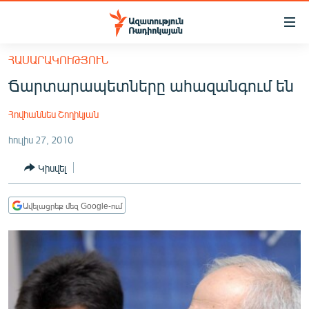
Մատչելիության
հղումներ
Անցնել
ՀԱՍԱՐԱԿՈՒԹՅՈՒՆ
հիմնական
ԱԶԱՏՈՒԹՅՈՒՆ TV
Ճարտարապետները ահազանգում են
բովանդակությանը
ՀԱՅԱՍՏԱՆ
Անցնել
Հովհաննես Շողիկյան
հիմնական
ՔԱՂԱՔԱԿԱՆ
մենյուին
հուլիս 27, 2010
ԸՆՏՐՈՒԹՅՈՒՆՆԵՐ 2026
Որոնում
Կիսվել
ԻՐԱՎՈՒՆՔ
ՀԱՍԱՐԱԿՈՒԹՅՈՒՆ
Ավելացրեք մեզ Google-ում
ՏՆՏԵՍՈՒԹՅՈՒՆ
ՂԱՐԱԲԱՂ
ՊԱՏԵՐԱԶՄԻ 6 ՇԱԲԱԹՆԵՐԸ
ՏԱՐԱԾԱՇՐՋԱՆ