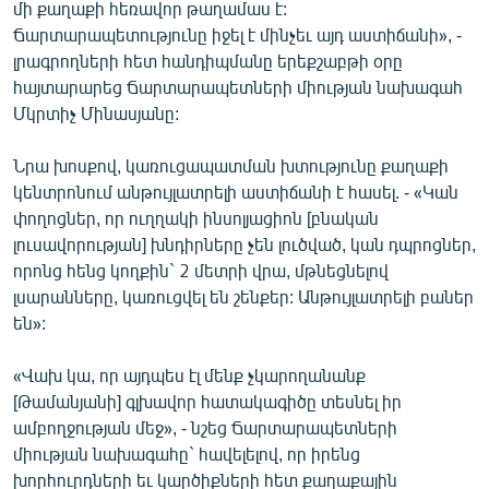
մի քաղաքի հեռավոր թաղամաս է:
English
Ճարտարապետությունը իջել է մինչեւ այդ աստիճանի», -
Русский
լրագրողների հետ հանդիպմանը երեքշաբթի օրը
հայտարարեց Ճարտարապետների միության նախագահ
Մկրտիչ Մինասյանը:
ՀԵՏԵՎԵՔ ՄԵԶ
Նրա խոսքով, կառուցապատման խտությունը քաղաքի
կենտրոնում անթույլատրելի աստիճանի է հասել. - «Կան
փողոցներ, որ ուղղակի ինսոլյացիոն [բնական
լուսավորության] խնդիրները չեն լուծված, կան դպրոցներ,
«Ազատության» բոլոր կայքերը
որոնց հենց կողքին` 2 մետրի վրա, մթնեցնելով
լսարանները, կառուցվել են շենքեր: Անթույլատրելի բաներ
են»:
«Վախ կա, որ այդպես էլ մենք չկարողանանք
[Թամանյանի] գլխավոր հատակագիծը տեսնել իր
ամբողջության մեջ», - նշեց Ճարտարապետների
միության նախագահը` հավելելով, որ իրենց
խորհուրդների եւ կարծիքների հետ քաղաքային