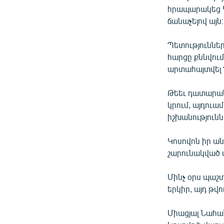
ՄԻՋԱԶԳԱՅԻՆ
հրապարակեց Կ
ՄՇԱԿՈՒՅԹ
ճանաչելով այն։
ՍՊՈՐՏ
Պետություննե
ՄԵԿՆԱԲԱՆՈՒԹՅՈՒՆ
հարցը քննվում
արտահայտվել 
ՏՏ ԵՒ ԻՆՏԵՐՆԵՏ
ԿՈՐՈՆԱՎԻՐՈՒՍ
Թեեւ դատարան
կրում, այդուամ
ԱՐԽԻՎ
իշխանությունն
ՏԵՍԱՆՅՈՒԹԵՐ
Կոսովոն իր ան
ԲԱՆԱՎԵՃ
շարունակված 
ՁԳՏԵԼՈՎ ԼԱՎԱԳՈՒՅՆԻՆ
Մինչ օրս պաշտ
ՓՈԴՔԱՍԹ
երկիր, այդ թվ
Միացյալ Նահա