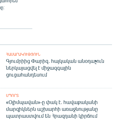
պահորեն
ը։
ՀԱՍԱՐԱԿՈՒԹՅՈՒՆ
Գյումրիից Փարիզ․ հայկական անօդաչուն
ներկայացվել է միջազգային
ցուցահանդեսում
ՍՊՈՐՏ
«Օլիմպավան»-ը փակ է. հավաքականի
մարզիկներն աշխարհի առաջնությանը
պատրաստվում են Հրազդանի կիրճում