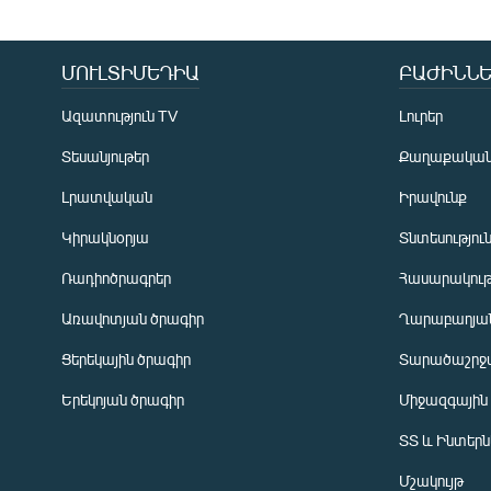
ՄՈՒԼՏԻՄԵԴԻԱ
ԲԱԺԻՆՆԵ
Ազատություն TV
Լուրեր
Տեսանյութեր
Քաղաքակա
Լրատվական
Իրավունք
Կիրակնօրյա
Տնտեսությու
Ռադիոծրագրեր
Հասարակութ
Առավոտյան ծրագիր
Ղարաբաղյան
Ցերեկային ծրագիր
Տարածաշրջ
Հայերեն
Երեկոյան ծրագիր
Միջազգային
English
ՏՏ և Ինտեր
Русский
Մշակույթ