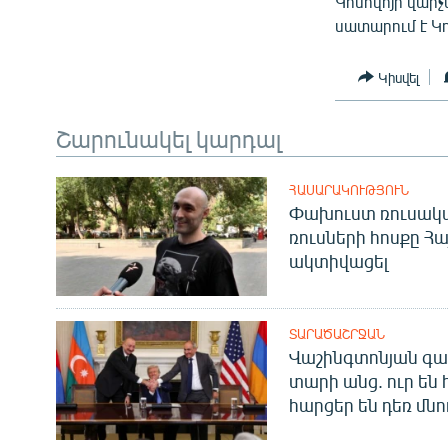
Կոսովոյի վար
սատարում է Կ
Կիսվել
Շարունակել կարդալ
ՀԱՍԱՐԱԿՈՒԹՅՈՒՆ
Փախուստ ռուսական
ռուսների հոսքը Հ
ակտիվացել
ՏԱՐԱԾԱՇՐՋԱՆ
Վաշինգտոնյան գա
տարի անց. ուր են 
հարցեր են դեռ մնո