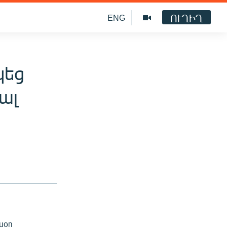
ՈՒՂԻՂ
ENG
կեց
ալ
սօր