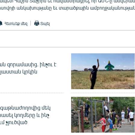
չապետ Հաշիմ Տաչիին եւ հավաստիացրել, որ ԱՄՆ-ը անվերա
ոսովոյի անկախությանը եւ տարածքային ամբողջականության
Հետևեք մեզ
Տպել
 զորամասից. ինչու է
այաստան կրկին
գաթնաժողովից մեկ
հասել կողմերը և ինչ
ւմ չլուծված