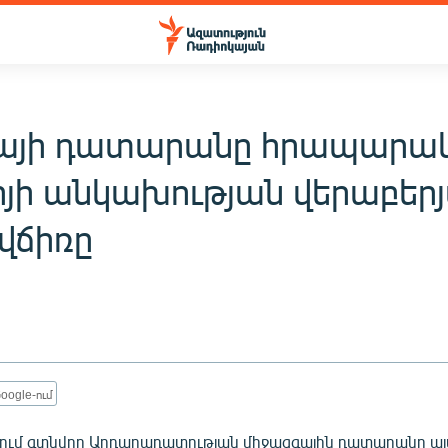
յի դատարանը հրապարա
ոյի անկախության վերաբերյ
վճիռը
oogle-ում
ում գտնվող Արդարադատության միջազգային դատարանը այ