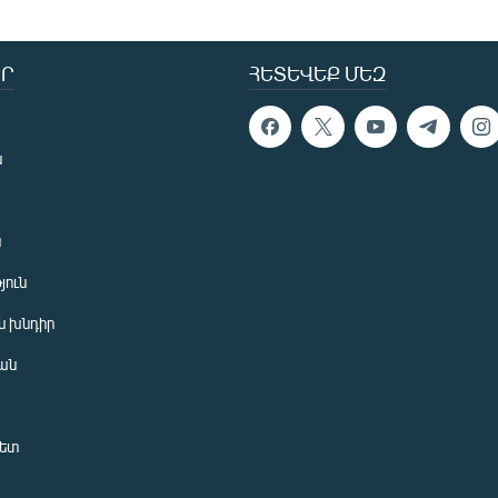
Ր
ՀԵՏԵՎԵՔ ՄԵԶ
ն
ն
յուն
 խնդիր
ան
նետ