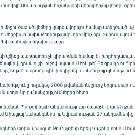
ոսովոյի Անկախության հռչակագրի վերաբերյալ վճիռը` օրի
րի միջեւ ծագած վեճերը կարգավորելու համար ստեղծված ա
 է Սերբիայի նախաձեռնությամբ, որը մինչ օրս շարունակում 
Պրիշտինայի անկախությանը։
ի վճիռը պարտադիր չէ կիրառման համար եւ խորհրդատվակա
ենայնիվ, դրան ուշի- ուշով սպասում էին թե՛ Բելգրադի ու Պր
երը, եւ թե՛ տարածքային խնդիրներ ունեցող այլ պետությունն
կախությունը հռչակեց 2008 թվականին, շուրջ երկու տարի 
անարդյունք բանակցություններից հետո։
ոնական Պրիշտինայի անկախությունը ճանաչել է ավելի քան
ում Միացյալ Նահանգներն ու Եվրամիության 27 անդամներից 
նգների փոխնախագահ Ջո Բայդենը երեկ Վաշինգտոնում հան