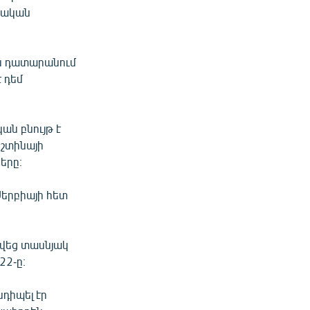
նական
յս դատարանում
է դեմ
ն բնույթ է
իշտինայի
երը։
Սերբիայի հետ
 վեց տասնյակ
22-ը։
դիպել էր