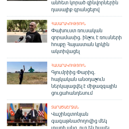
անհետ կորած զինվորներին
դասալիք գրանցելով
ՀԱՍԱՐԱԿՈՒԹՅՈՒՆ
Փախուստ ռուսական
զորամասից. ինչու է ռուսների
հոսքը Հայաստան կրկին
ակտիվացել
ՀԱՍԱՐԱԿՈՒԹՅՈՒՆ
Գյումրիից Փարիզ․
հայկական անօդաչուն
ներկայացվել է միջազգային
ցուցահանդեսում
ՏԱՐԱԾԱՇՐՋԱՆ
Վաշինգտոնյան
գագաթնաժողովից մեկ
տարի անց. ուր են հասել