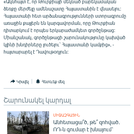
«Ակնհայտ է, որ Թուրքիայի մեկնած բարեկամական
English
ձեռքը մերժելը ամենաշատը Հայաստանին է վնասելու:
Հայաստանի հետ արձանագրությունների ստորագրումը
Русский
առաջին քայլերն են կարգավորման, որը Թուրքիան
դիտարկում է որպես երկարաժամկետ գործընթաց:
ՀԵՏԵՎԵՔ ՄԵԶ
Միանշանակ, գործընթացի շարունակությունը կախված
կլինի խնդիրները լուծելու` Հայաստանի կամքից», -
հայտարարել է Դավութօղլուն:
«Ազատության» բոլոր կայքերը
Կիսվել
Հետևեք մեզ
Շարունակել կարդալ
ՄԻՋԱԶԳԱՅԻՆ
Անհետացա՞ծ, թե՞ զոհված․
ՌԴ-ն գումար է խնայում՝