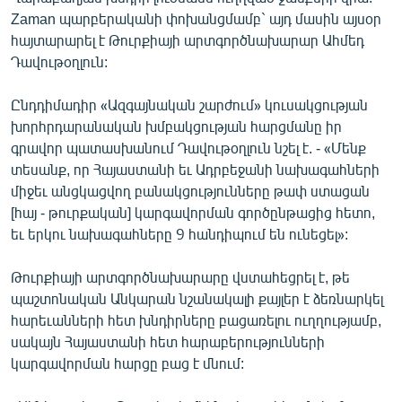
ՄԻՋԱԶԳԱՅԻՆ
Zaman պարբերականի փոխանցմամբ` այդ մասին այսօր
հայտարարել է Թուրքիայի արտգործնախարար Ահմեդ
ՄՇԱԿՈՒՅԹ
Դավութօղլուն:
ՍՊՈՐՏ
Ընդդիմադիր «Ազգայնական շարժում» կուսակցության
ՄԵԿՆԱԲԱՆՈՒԹՅՈՒՆ
խորհրդարանական խմբակցության հարցմանը իր
ՏՏ ԵՒ ԻՆՏԵՐՆԵՏ
գրավոր պատասխանում Դավութօղլուն նշել է. - «Մենք
տեսանք, որ Հայաստանի եւ Ադրբեջանի նախագահների
ԿՈՐՈՆԱՎԻՐՈՒՍ
միջեւ անցկացվող բանակցությունները թափ ստացան
ԱՐԽԻՎ
[հայ - թուրքական] կարգավորման գործընթացից հետո,
եւ երկու նախագահները 9 հանդիպում են ունեցել»:
ՏԵՍԱՆՅՈՒԹԵՐ
ԲԱՆԱՎԵՃ
Թուրքիայի արտգործնախարարը վստահեցրել է, թե
պաշտոնական Անկարան նշանակալի քայլեր է ձեռնարկել
ՁԳՏԵԼՈՎ ԼԱՎԱԳՈՒՅՆԻՆ
հարեւանների հետ խնդիրները բացառելու ուղղությամբ,
ՓՈԴՔԱՍԹ
սակայն Հայաստանի հետ հարաբերությունների
կարգավորման հարցը բաց է մնում:
Հայերեն