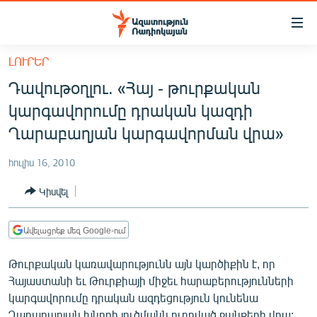
Մատչելիության
հղումներ
Անցնել
ԼՈՒՐԵՐ
հիմնական
ԱԶԱՏՈՒԹՅՈՒՆ TV
Դավութօղլու. «Հայ - թուրքական
բովանդակությանը
ՀԱՅԱՍՏԱՆ
Անցնել
կարգավորումը դրական կազդի
հիմնական
ՔԱՂԱՔԱԿԱՆ
Ղարաբաղյան կարգավորման վրա»
մենյուին
ԸՆՏՐՈՒԹՅՈՒՆՆԵՐ 2026
Որոնում
հուլիս 16, 2010
ԻՐԱՎՈՒՆՔ
Կիսվել
ՀԱՍԱՐԱԿՈՒԹՅՈՒՆ
ՏՆՏԵՍՈՒԹՅՈՒՆ
Ավելացրեք մեզ Google-ում
ՂԱՐԱԲԱՂ
Թուրքական կառավարությունն այն կարծիքին է, որ
ՊԱՏԵՐԱԶՄԻ 6 ՇԱԲԱԹՆԵՐԸ
Հայաստանի եւ Թուրքիայի միջեւ հարաբերությունների
կարգավորումը դրական ազդեցություն կունենա
ՏԱՐԱԾԱՇՐՋԱՆ
Ղարաբաղյան խնդրի լուծմանն ուղղված ջանքերի վրա: