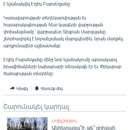
է նշանակվել Էդիկ Բարսեղյանը։
ՄԻՋԱԶԳԱՅԻՆ
ՄՇԱԿՈՒՅԹ
Կառավարության տեղեկատվության եւ
հասարակայնության հետ կապերի վարչության
ՍՊՈՐՏ
փոխանցմամբ` վարչապետ Տիգրան Սարգսյանը
ՄԵԿՆԱԲԱՆՈՒԹՅՈՒՆ
շնորհավորել է նորանշանակ մարզպետին, նրան մաղթել
արդյունավետ աշխատանք։
ՏՏ ԵՒ ԻՆՏԵՐՆԵՏ
ԿՈՐՈՆԱՎԻՐՈՒՍ
Էդիկ Բարսեղյանը մինչ նոր նշանակումը արտակարգ
իրավիճակների նախարարի տեղակալն էր եւ Փրկարար
ԱՐԽԻՎ
ծառայության տնօրենը:
ՏԵՍԱՆՅՈՒԹԵՐ
ԲԱՆԱՎԵՃ
Կիսվել
Հետևեք մեզ
ՁԳՏԵԼՈՎ ԼԱՎԱԳՈՒՅՆԻՆ
Շարունակել կարդալ
ՓՈԴՔԱՍԹ
ՄԻՋԱԶԳԱՅԻՆ
Հայերեն
Անհետացա՞ծ, թե՞ զոհված․