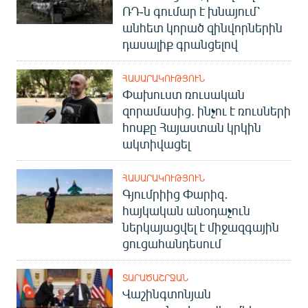
ՌԴ-ն գումար է խնայում՝
English
անհետ կորած զինվորներին
Русский
դասալիք գրանցելով
ՀԵՏԵՎԵՔ ՄԵԶ
ՀԱՍԱՐԱԿՈՒԹՅՈՒՆ
Փախուստ ռուսական
զորամասից. ինչու է ռուսների
հոսքը Հայաստան կրկին
ակտիվացել
«Ազատության» բոլոր կայքերը
ՀԱՍԱՐԱԿՈՒԹՅՈՒՆ
Գյումրիից Փարիզ․
հայկական անօդաչուն
ներկայացվել է միջազգային
ցուցահանդեսում
ՏԱՐԱԾԱՇՐՋԱՆ
Վաշինգտոնյան