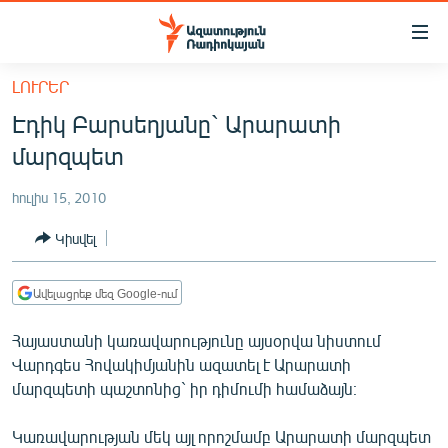
Մատչելիության
հղումներ
Անցնել
ԼՈՒՐԵՐ
հիմնական
ԱԶԱՏՈՒԹՅՈՒՆ TV
Էդիկ Բարսեղյանը` Արարատի
բովանդակությանը
ՀԱՅԱՍՏԱՆ
Անցնել
մարզպետ
հիմնական
ՔԱՂԱՔԱԿԱՆ
մենյուին
հուլիս 15, 2010
ԸՆՏՐՈՒԹՅՈՒՆՆԵՐ 2026
Որոնում
Կիսվել
ԻՐԱՎՈՒՆՔ
ՀԱՍԱՐԱԿՈՒԹՅՈՒՆ
Ավելացրեք մեզ Google-ում
ՏՆՏԵՍՈՒԹՅՈՒՆ
Հայաստանի կառավարությունը այսօրվա նիստում
ՂԱՐԱԲԱՂ
Վարդգես Հովակիմյանին ազատել է Արարատի
մարզպետի պաշտոնից` իր դիմումի համաձայն։
ՊԱՏԵՐԱԶՄԻ 6 ՇԱԲԱԹՆԵՐԸ
ՏԱՐԱԾԱՇՐՋԱՆ
Կառավարության մեկ այլ որոշմամբ Արարատի մարզպետ