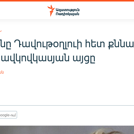
Ն
նը Դավութօղլուի հետ քննա
րավկովկասյան այցը
ան
oogle-ում