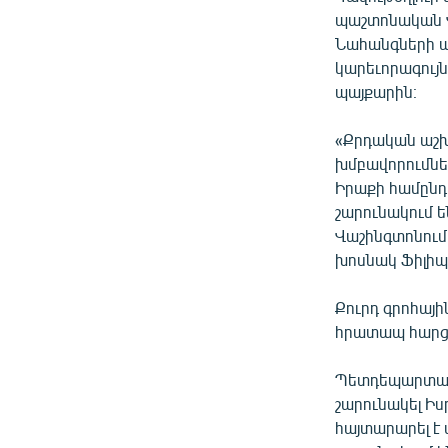
պաշտոնական Վ
Նահանգների պ
կարեւորագույ
պայքարին։
«Քրդական աշխ
խմբավորումներ
Իրաքի համընդ
շարունակում ե
Վաշինգտոնում
խոսնակ Ֆիլիպ 
Քուրդ գրոհայի
հրատապ հարցի
Պետդեպարտամե
շարունակել Իս
հայտարարել է