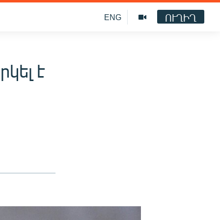
ՈՒՂԻՂ
ENG
րկել է