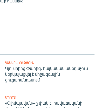
այի համար»։
ՀԱՍԱՐԱԿՈՒԹՅՈՒՆ
Գյումրիից Փարիզ․ հայկական անօդաչուն
ներկայացվել է միջազգային
ցուցահանդեսում
ՍՊՈՐՏ
«Օլիմպավան»-ը փակ է. հավաքականի