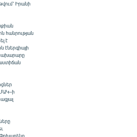
թվում՝ Իրանի
ւրքիան
յին հանրության
լ է
ն էներգիայի
րծնախարարը
րձաստիճան
ոցներ
 ՄԱԿ–ի
ացյալ
րները
եւ
։ Փոխարենը,