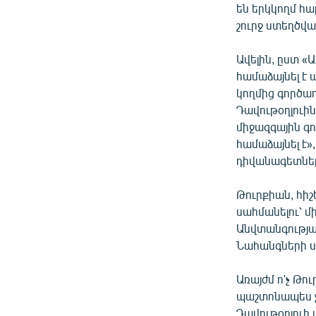
են երկկողմ հա
շուրջ ստեղծվ
Ավելին, ըստ «
համաձայնել է 
կողմից գործադ
Դավութօղլուին
միջազգային գ
համաձայնել է»
դիվանագետների
Թուրքիան, հի
սահմանելու՝ մ
Անվտանգությա
Նահանգների 
Առայժմ ո'չ Թո
պաշտոնապես չե
Դավութօղլուի 