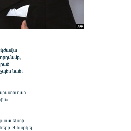
եկժամյա
ղորդմամբ,
արած
նչպես նաեւ
քարատուղար
ն», -
պարտամենտի
ները քննարկել