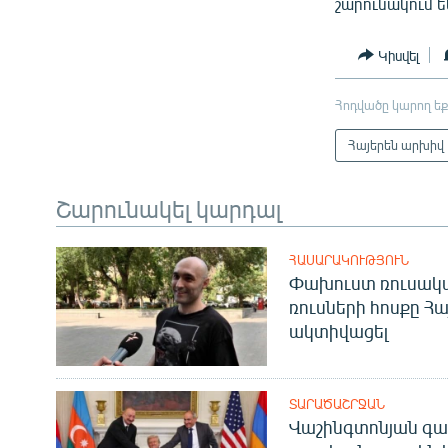
շարունակում 
Կիսվել
Հոդվածը կարող եք
Հայերեն արխիվ
Շարունակել կարդալ
ՀԱՍԱՐԱԿՈՒԹՅՈՒՆ
Փախուստ ռուսական
ռուսների հոսքը Հ
ակտիվացել
ՏԱՐԱԾԱՇՐՋԱՆ
Վաշինգտոնյան գա