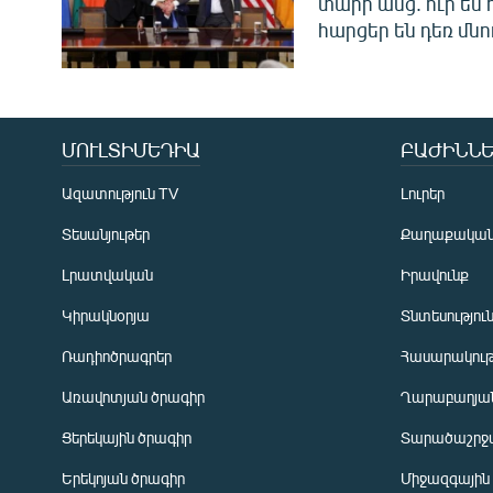
տարի անց. ուր են 
հարցեր են դեռ մնո
ՄՈՒԼՏԻՄԵԴԻԱ
ԲԱԺԻՆՆԵ
Ազատություն TV
Լուրեր
Տեսանյութեր
Քաղաքակա
Լրատվական
Իրավունք
Կիրակնօրյա
Տնտեսությու
Ռադիոծրագրեր
Հասարակութ
Առավոտյան ծրագիր
Ղարաբաղյան
Ցերեկային ծրագիր
Տարածաշրջ
Հայերեն
Երեկոյան ծրագիր
Միջազգային