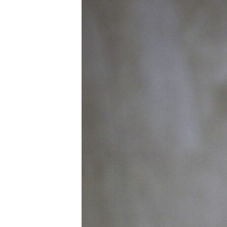
ՄԻՋԱԶԳԱՅԻՆ
ՄՇԱԿՈՒՅԹ
ՍՊՈՐՏ
ՄԵԿՆԱԲԱՆՈՒԹՅՈՒՆ
ՏՏ ԵՒ ԻՆՏԵՐՆԵՏ
ԿՈՐՈՆԱՎԻՐՈՒՍ
ԱՐԽԻՎ
ՏԵՍԱՆՅՈՒԹԵՐ
ԲԱՆԱՎԵՃ
ՁԳՏԵԼՈՎ ԼԱՎԱԳՈՒՅՆԻՆ
ՓՈԴՔԱՍԹ