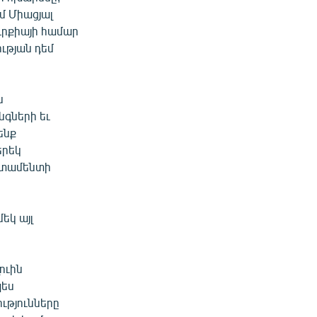
մ Միացյալ
ւրքիայի համար
ւթյան դեմ
ն
նգների եւ
ենք
երեկ
արտամենտի
եկ այլ
ուին
պես
ւթյունները