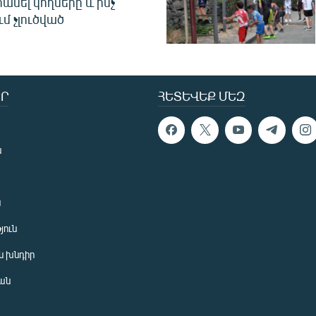
հասել կողմերը և ինչ
ւմ չլուծված
Ր
ՀԵՏԵՎԵՔ ՄԵԶ
ն
ն
յուն
 խնդիր
ան