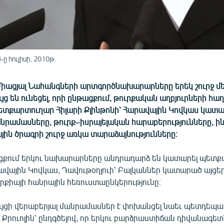
-ը հուլիսի, 2010թ.
 Միացյալ Նահանգների արտգործնախարարները երեկ շուրջ մ
ց են ունեցել, որի ընթացքում, թուրքական աղբյուրների հա
պետքարտուղար Հիլարի Քլինթոնի՝ Հարավային Կովկաս կատ
անրամասները, թուրք–իսրայելական հարաբերությունները, ի
յին ծրագրի շուրջ առկա տարաձայնությունները։
ացքում երկու նախարարները անդրադարձ են կատարել պետ
ավային Կովկաս, Դավութօղլուի՝ Բալկաններ կատարած այցերի
ւրքիայի հանրային հեռուստաընկերությունը։
յցի վերաբերյալ մանրամասներ է փոխանցել նաեւ պետդե
Քրուոլին՝ ընդգծելով, որ երկու բարձրաստիճան դիվանագետ