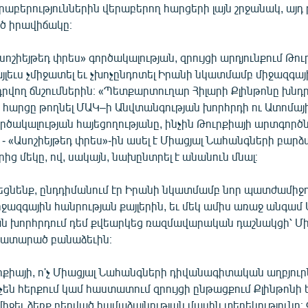
րաբերություններին վերաբերող հարցերի լայն շրջանակ, այդ 
ած իրավիճակը։
Ասոշիեյթեդ փրես» գործակալության, զրույցի արդյունքում Թո
այլեւս չմիջատել եւ չխոչընդոտել Իրանի նկատմամբ միջազգա
րվող ճնշումներին։ «Պետքարտուղար Հիլարի Քլինթոնը խնդրե
 հարցը թողնել ՄԱԿ–ի Անվտանգության խորհրդի ու Ատոմայի
ործակալության հայեցողությանը, ինչին Թուրքիայի արտգո
, - «Ասոշիեյթեդ փրես»-ին ասել է Միացյալ Նահանգների բա
ց մեկը, ով, սակայն, նախընտրել է անանուն մնալ։
շեցնենք, ընդդիմանում էր Իրանի նկատմամբ նոր պատժամիջ
իջազգային հանրության քայլերին, եւ մեկ ամիս առաջ անգամ
ն խորհրդում դեմ քվեարկեց ռազմավարական դաշնակցի՝ Մի
սատարած բանաձեւին։
ւրքիայի, ո'չ Միացյալ Նահանգների դիվանագիտական աղբյու
ն հերքում կամ հաստատում զրույցի ընթացքում Քլինթոնի 
միջեւ ձեռք բերված համաձայնության մասին տեղեկությունը