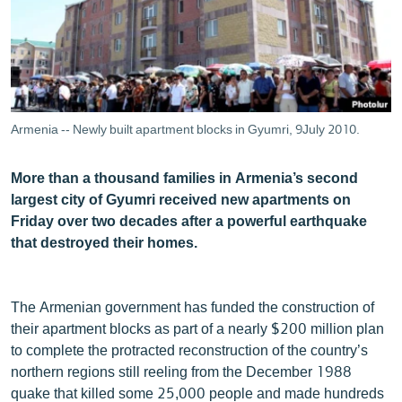
ՄԻՋԱԶԳԱՅԻՆ
ՄՇԱԿՈՒՅԹ
ՍՊՈՐՏ
ՄԵԿՆԱԲԱՆՈՒԹՅՈՒՆ
Armenia -- Newly built apartment blocks in Gyumri, 9July 2010.
ՏՏ ԵՒ ԻՆՏԵՐՆԵՏ
ԿՈՐՈՆԱՎԻՐՈՒՍ
More than a thousand families in Armenia’s second
largest city of Gyumri received new apartments on
ԱՐԽԻՎ
Friday over two decades after a powerful earthquake
ՏԵՍԱՆՅՈՒԹԵՐ
that destroyed their homes.
ԲԱՆԱՎԵՃ
ՁԳՏԵԼՈՎ ԼԱՎԱԳՈՒՅՆԻՆ
The Armenian government has funded the construction of
their apartment blocks as part of a nearly $200 million plan
ՓՈԴՔԱՍԹ
to complete the protracted reconstruction of the country’s
northern regions still reeling from the December 1988
Հայերեն
quake that killed some 25,000 people and made hundreds