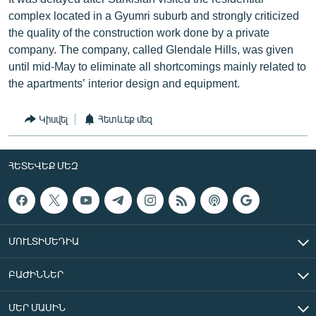
complex located in a Gyumri suburb and strongly criticized
the quality of the construction work done by a private
company. The company, called Glendale Hills, was given
until mid-May to eliminate all shortcomings mainly related to
the apartments’ interior design and equipment.
Կիսվել
Հետևեք մեզ
ՀԵՏԵՎԵՔ ՄԵԶ
ՄՈՒԼՏԻՄԵԴԻԱ
ԲԱԺԻՆՆԵՐ
ՄԵՐ ՄԱՍԻՆ