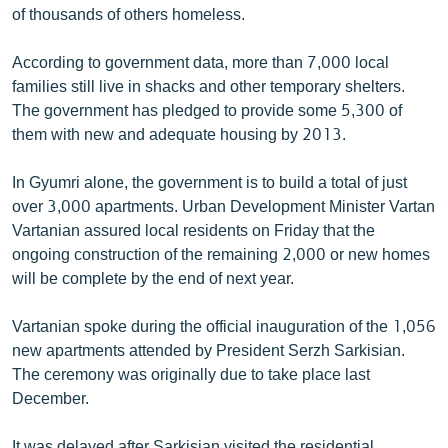
of thousands of others homeless.
English
Русский
According to government data, more than 7,000 local
families still live in shacks and other temporary shelters.
ՀԵՏԵՎԵՔ ՄԵԶ
The government has pledged to provide some 5,300 of
them with new and adequate housing by 2013.
In Gyumri alone, the government is to build a total of just
over 3,000 apartments. Urban Development Minister Vartan
Vartanian assured local residents on Friday that the
«Ազատության» բոլոր կայքերը
ongoing construction of the remaining 2,000 or new homes
will be complete by the end of next year.
Vartanian spoke during the official inauguration of the 1,056
new apartments attended by President Serzh Sarkisian.
The ceremony was originally due to take place last
December.
It was delayed after Sarkisian visited the residential