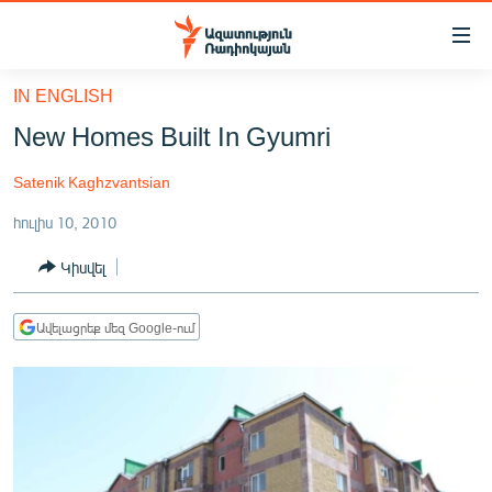
Մատչելիության
հղումներ
Անցնել
IN ENGLISH
հիմնական
ԱԶԱՏՈՒԹՅՈՒՆ TV
New Homes Built In Gyumri
բովանդակությանը
ՀԱՅԱՍՏԱՆ
Անցնել
Satenik Kaghzvantsian
հիմնական
ՔԱՂԱՔԱԿԱՆ
մենյուին
հուլիս 10, 2010
ԸՆՏՐՈՒԹՅՈՒՆՆԵՐ 2026
Որոնում
Կիսվել
ԻՐԱՎՈՒՆՔ
ՀԱՍԱՐԱԿՈՒԹՅՈՒՆ
Ավելացրեք մեզ Google-ում
ՏՆՏԵՍՈՒԹՅՈՒՆ
ՂԱՐԱԲԱՂ
ՊԱՏԵՐԱԶՄԻ 6 ՇԱԲԱԹՆԵՐԸ
ՏԱՐԱԾԱՇՐՋԱՆ