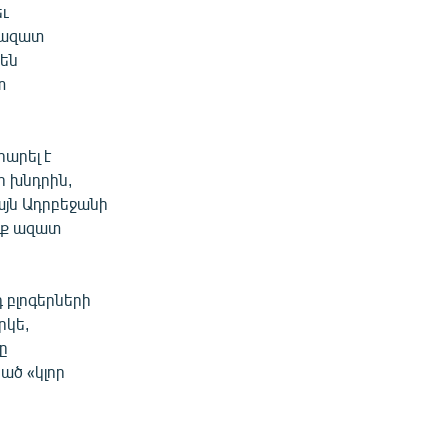
եւ
«ազատ
են
տ
րարել է
ի խնդրին,
այն Ադրբեջանի
նք ազատ
 բլոգերների
րկե,
ը
ած «կլոր