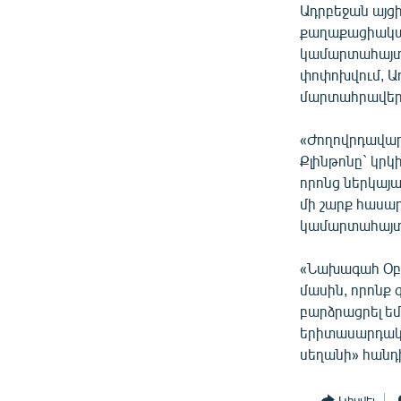
Ադրբեջան այց
քաղաքացիական
կամարտահայտո
փոփոխվում, Ադ
մարտահրավերն
«Ժողովրդավարո
Քլինթոնը` կր
որոնց ներկայ
մի շարք հասա
կամարտահայտո
«Նախագահ Օբա
մասին, որոնք 
բարձրացրել եմ
երիտասարդակա
սեղանի» հանդ
Կիսվել