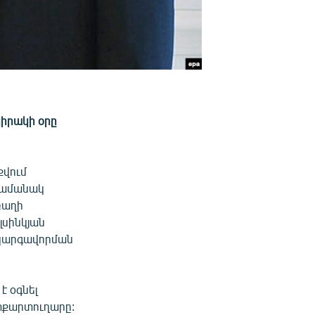
կիրակի օրը
քվում
ժամանակ
բաղի
լսինկյան
 կարգավորման
է օգնել
ետքարտուղարը: