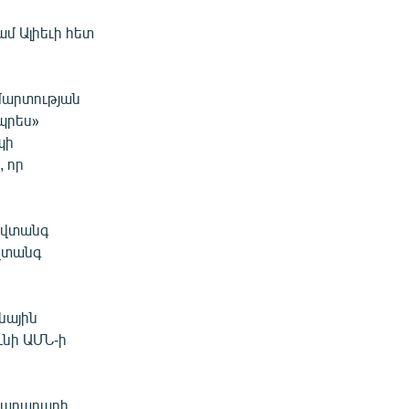
մ Ալիեւի հետ
մարտության
պրես»
պի
, որ
անվտանգ
նվտանգ
ռնային
ւնի ԱՄՆ-ի
րադադարի