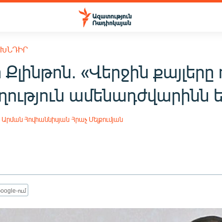
 ԽՆԴԻՐ
 Քլինթոն. «Վերջին քայլերը
ություն ամենադժվարինն ե
Արման Հովհաննիսյան
Հրաչ Մելքումյան
oogle-ում