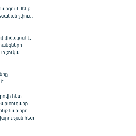
 հարցում մենք
եսական շփում,
 վիճակում է,
ահանգների
ւր շուկա
ները
է:
րովի հետ
տքարտուղարը
րոնք նախորդ
ավարության հետ