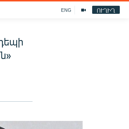
ՈՒՂԻՂ
ENG
 դեպի
ն»