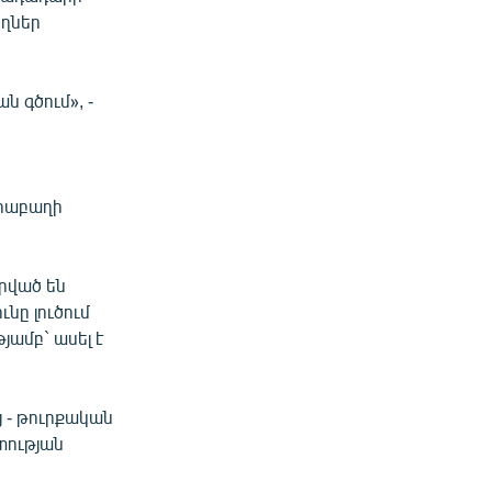
ողներ
 գծում», -
ի
արաբաղի
րված են
նը լուծում
յամբ` ասել է
 - թուրքական
տության