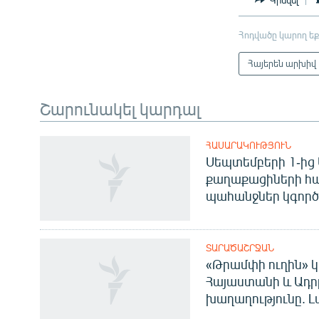
Հոդվածը կարող եք
Հայերեն արխիվ
Շարունակել կարդալ
ՀԱՍԱՐԱԿՈՒԹՅՈՒՆ
Սեպտեմբերի 1-ից 
քաղաքացիների հ
պահանջներ կգործե
ՏԱՐԱԾԱՇՐՋԱՆ
«Թրամփի ուղին» կ
Հայաստանի և Ադր
խաղաղությունը. Լ
Հայերեն