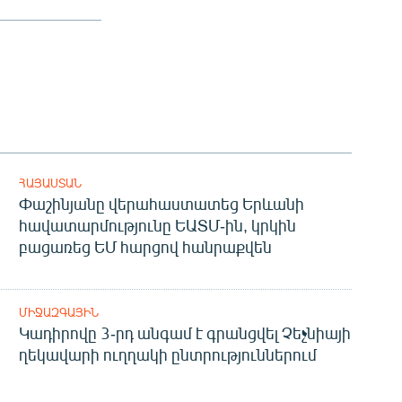
ՀԱՅԱՍՏԱՆ
Փաշինյանը վերահաստատեց Երևանի
հավատարմությունը ԵԱՏՄ-ին, կրկին
բացառեց ԵՄ հարցով հանրաքվեն
ՄԻՋԱԶԳԱՅԻՆ
Կադիրովը 3-րդ անգամ է գրանցվել Չեչնիայի
ղեկավարի ուղղակի ընտրություններում