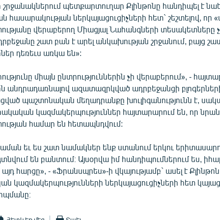
ի շրջանակներում պետքարտուղար Քլինթոնը հանդիպել է նա
 հասարակության ներկայացուցիչների հետ` շեշտելով, որ 
ւթյանը վերաբերող Միացյալ Նահանգների տեսակետները չ
րբեջանը շատ բան է արել անկախության շրջանում, բայց շա
եր դեռեւս առկա են»:
ւթյունը միայն ընտրություններին չի վերաբերում», - հայտա
կին անդրադառնալով ազատազրկված ադրբեջանցի բլոգերներ
ացված պաշտոնական մեղադրանքը խուլիգանությունն է, սակ
րակական կազմակերպություններ հայտարարում են, որ նրա
ւթյան համար են հետապնդվում:
ման եւ ես շատ նամակներ ենք ստանում երկու երիտասարդ
գտնվում են բանտում։ Այսօրվա իմ հանդիպումներում ես, իհա
 այդ հարցը», - «Ֆրանսպրես»-ի վկայությամբ` ասել է Քլինթոն
ն կազմակերպությունների ներկայացուցիչների հետ կայաց
իպմանը։
Հետևեք մեզ
Տպել