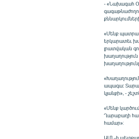
- «Նախագահ Օ
գագաթնաժողով
քննարկումներ
«Մենք պատրաս
երկարատեւ խա
լրատվական գոր
խաղաղություն 
խաղաղություն
«Խաղաղությու
ապագա: Տարած
կյանքի», - շե
«Մենք կարծում 
Ղարաբաղի հակ
համար»։
ԱՄՆ-ի պետքա