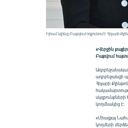
Իլհամ Ալիեւը Բաքվում ողջունում է Հիլարի Քլի
«Վերջին քայլե
Բաքվում հայտ
Ադրբեջանական
ադրբեջանցի պ
Հիլարի Քլինթո
հակամարտությ
սկզբունքների
կողմնակից է:
«Միացյալ Նահա
կողմերի մերձե