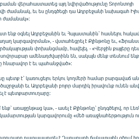
բաման վերահաստատեց այդ նվիրվածությունը Տորոնտոյի
ի ժամանակ, եւ ես ընդգծեցի դա Ադրբեջանի նախագահ Իլհա
ի ժամանակ»:
տ ենք օգնել Ադրբեջանին եւ Հայաստանին` հասնելու հակա
ղաղ կարգավորման», - վստահեցրել է Քլինթոնը եւ, «Ֆրանս
ծակալության փոխանցմամբ, հավելել. - «Վերջին քայլերը դե
սովորաբար ամենադժվարինն են, սակայն մենք տեսնում ենք
ը հնարավոր է եւ պահանջված»:
նը պետք է` կառուցելու երկու կողմերի համար բարգավաճ 
աշրջանի եւ Ադրբեջանի բոլոր մարդիկ իրավունք ունեն ա
շտել է պետքարտուղարը:
ենք` առաջընթաց կա», - ասել է Քլինթոնը` ընդգծելով, որ Լե
ամարտության կարգավորումը «մեծ առաջնահերթություն ո
րտուղարը դատապարտել է Ղարաբաղի ճակատային գծում հ