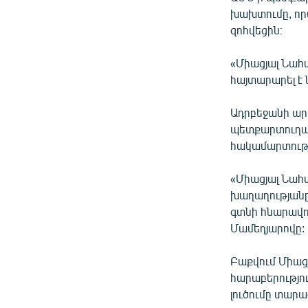
խախտումը, որտ
զոհվեցին։
«Միացյալ Նահ
հայտարարել է 
Ադրբեջանի արտ
պետքարտուղար
հակամարտությ
«Միացյալ Նահ
խաղաղությանը
գտնի հնարավոր
Մամեդյարովը:
Բաքվում Միաց
հարաբերությո
լուծումը տար