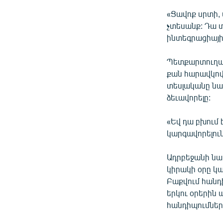
«Ցավոք սրտի, 
չտեսանք: Դա տ
ինտեգրացիայի 
Պետքարտուղար
քան հարավկով
տեսլականը նա
ձեւավորելը:
«Եվ դա բխում է
կարգավորելու
Ադրբեջանի նա
կիրակի օրը կ
Բաքվում հանդ
երկու օրերին 
հանդիպումներ 