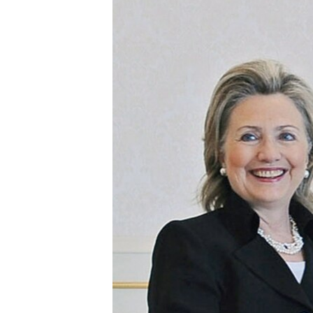
ՄԻՋԱԶԳԱՅԻՆ
ՄՇԱԿՈՒՅԹ
ՍՊՈՐՏ
ՄԵԿՆԱԲԱՆՈՒԹՅՈՒՆ
ՏՏ ԵՒ ԻՆՏԵՐՆԵՏ
ԿՈՐՈՆԱՎԻՐՈՒՍ
ԱՐԽԻՎ
ՏԵՍԱՆՅՈՒԹԵՐ
ԲԱՆԱՎԵՃ
ՁԳՏԵԼՈՎ ԼԱՎԱԳՈՒՅՆԻՆ
ՓՈԴՔԱՍԹ