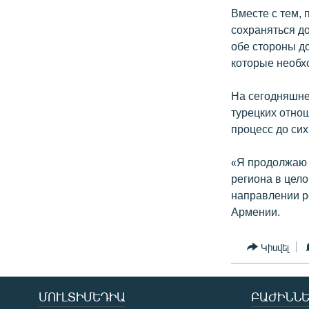
Вместе с тем, 
сохраняться до
обе стороны д
которые необх
На сегодняшне
турецких отнош
процесс до сих
«Я продолжаю с
региона в цел
направлении р
Армении.
Կիսվել
ՄՈՒԼՏԻՄԵԴԻԱ
ԲԱԺԻՆՆԵ