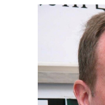
ՄԻՋԱԶԳԱՅԻՆ
ՄՇԱԿՈՒՅԹ
ՍՊՈՐՏ
ՄԵԿՆԱԲԱՆՈՒԹՅՈՒՆ
ՏՏ ԵՒ ԻՆՏԵՐՆԵՏ
ԿՈՐՈՆԱՎԻՐՈՒՍ
ԱՐԽԻՎ
ՏԵՍԱՆՅՈՒԹԵՐ
ԲԱՆԱՎԵՃ
ՁԳՏԵԼՈՎ ԼԱՎԱԳՈՒՅՆԻՆ
ՓՈԴՔԱՍԹ