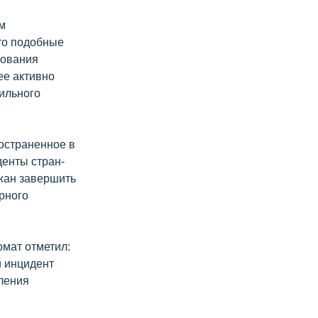
м
что подобные
рования
ее активно
бильного
остраненное в
денты стран-
жан завершить
рного
омат отметил:
й инцидент
вления