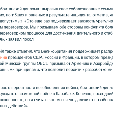
, британский дипломат выразил свое соболезнование семья
х, погибших и раненых в результате инцидента, отметив, 
допустимы». «Это еще раз подчеркивает важность урегули
м переговоров. Мы призываем обе стороны конфликта бол
 переговорном процессе для достижения длительного и ста
», - заявил посол.
йл также отметил, что Великобритания поддерживает распр
ение
президентов США, России и Франции, в котором прези
ей Минской группы ОБСЕ призывают Армению и Азербайд
новными принципами, что позволит перейти к разработке ми
прос о вероятности возобновления войны, британский дипл
суждать о возможной войне в Карабахе. Конечно, последни
окоенность, но я считаю, что мы очень далеки от возобно
ных действий».