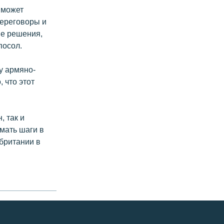
 может
переговоры и
ые решения,
посол.
у армяно-
 что этот
, так и
мать шаги в
британии в