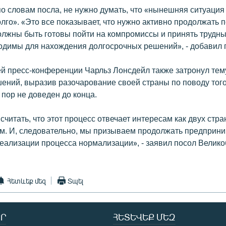
по словам посла, не нужно думать, что «нынешняя ситуация
лго». «Это все показывает, что нужно активно продолжать 
олжны быть готовы пойти на компромиссы и принять трудн
одимы для нахождения долгосрочных решений», - добавил 
й пресс-конференции Чарльз Лонсдейл также затронул тем
ений, выразив разочарование своей страны по поводу того,
 пор не доведен до конца.
читать, что этот процесс отвечает интересам как двух стран
ом. И, следовательно, мы призываем продолжать предприни
еализации процесса нормализации», - заявил посол Велико
Հետևեք մեզ
Տպել
Ր
ՀԵՏԵՎԵՔ ՄԵԶ