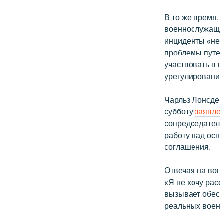
В то же время
военнослужащи
инциденты «не
проблемы путе
участвовать в
урегулирования
Чарльз Лонсде
субботу
заявл
сопредседател
работу над ос
соглашения.
Отвечая на во
«Я не хочу рас
вызывает обесп
реальных воен