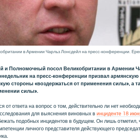
британии в Армении Чарльз Лонсдейл на пресс-конференции. Ерева
й и Полномочный посол Великобритании в Армении Ч
онедельник на пресс-конференции призвал армянскую
кую стороны «воздержаться от применения силы», а та
менении силы».
я от ответа на вопрос о том, действительно ли нет необход
сследования для выяснения виновных в
инциденте 18 июн
бежать подобных инцидентов в будущем. Он лишь отметил, ч
омпетенции личного представителя действующего председ
ика.