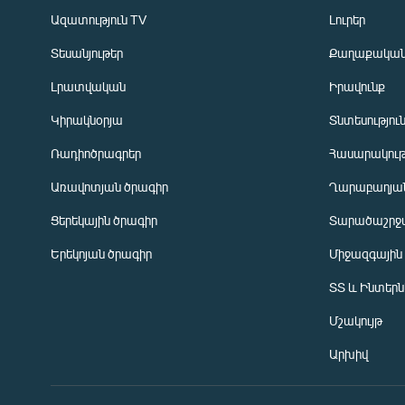
Ազատություն TV
Լուրեր
Տեսանյութեր
Քաղաքակա
Լրատվական
Իրավունք
Կիրակնօրյա
Տնտեսությու
Ռադիոծրագրեր
Հասարակութ
Առավոտյան ծրագիր
Ղարաբաղյան
Ցերեկային ծրագիր
Տարածաշրջ
Հայերեն
Երեկոյան ծրագիր
Միջազգային
English
ՏՏ և Ինտեր
Русский
Մշակույթ
ՀԵՏԵՎԵՔ ՄԵԶ
Արխիվ