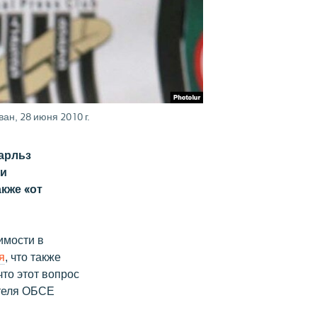
н, 28 июня 2010 г.
арльз
 и
кже «от
имости в
я
, что также
то этот вопрос
ателя ОБСЕ