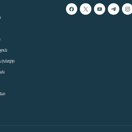
ն
ն
յուն
 խնդիր
ան
նետ