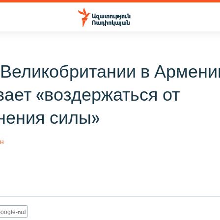
 Великобритании в Армени
ает «воздержаться от
нения силы»
ян
oogle-ում