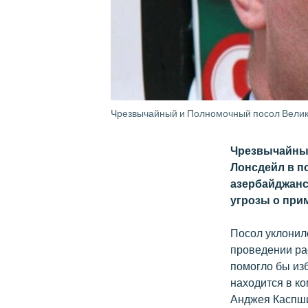
Чрезвычайный и Полномочный посол Велико
Чрезвычайны
Лонсдейл в п
азербайджанс
угрозы о при
Посол уклонилс
проведении ра
помогло бы из
находится в к
Анджея Каспш