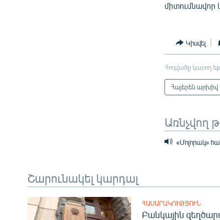
միտումնավոր 
Կիսվել
Հոդվածը կարող եք
Հայերեն արխիվ
Առնչվող 
«Մոլորակ» հա
Շարունակել կարդալ
ՀԱՍԱՐԱԿՈՒԹՅՈՒՆ
Բանկային զեղծարա