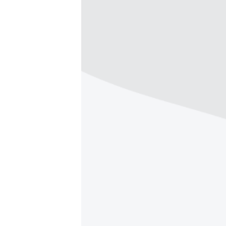
ՄԻՋԱԶԳԱՅԻՆ
ՄՇԱԿՈՒՅԹ
ՍՊՈՐՏ
ՄԵԿՆԱԲԱՆՈՒԹՅՈՒՆ
ՏՏ ԵՒ ԻՆՏԵՐՆԵՏ
ԿՈՐՈՆԱՎԻՐՈՒՍ
ԱՐԽԻՎ
ՏԵՍԱՆՅՈՒԹԵՐ
ԲԱՆԱՎԵՃ
ՁԳՏԵԼՈՎ ԼԱՎԱԳՈՒՅՆԻՆ
ՓՈԴՔԱՍԹ