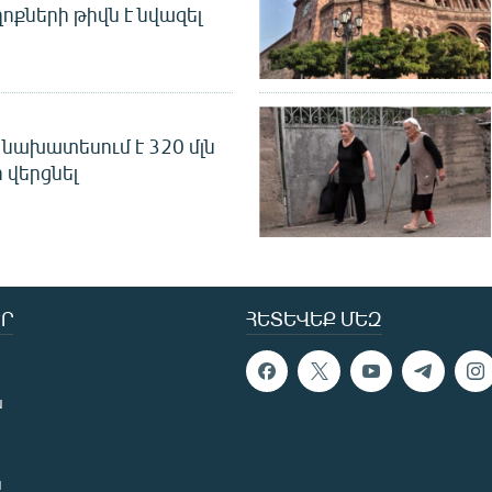
ոքների թիվն է նվազել
նախատեսում է 320 մլն
 վերցնել
Ր
ՀԵՏԵՎԵՔ ՄԵԶ
ն
ն