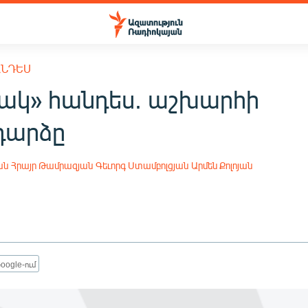
ԱՆԴԵՍ
րակ» հանդես. աշխարհի
դարձը
ան
Հրայր Թամրազյան
Գեւորգ Ստամբոլցյան
Արմեն Քոլոյան
oogle-ում