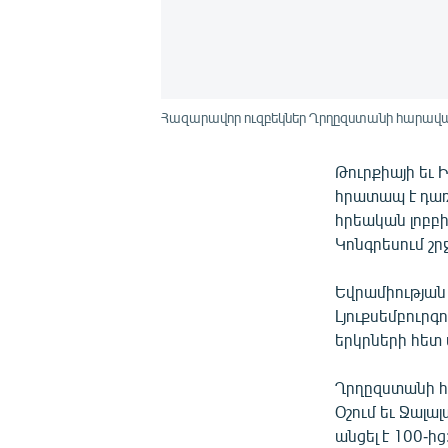
Հազարավոր ուզբեկներ Ղրղըզստանի հարավայի
Թուրքիայի եւ
հրատապ է դառն
հրեական լոբբ
Կոնգրեսում շր
Եվրամիության
Լյուքսեմբուրգ
երկրների հետ 
Ղրղըզստանի հ
Օշում եւ Ջալա
անցել է 100-ի