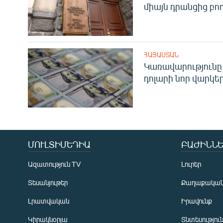
միայն դրանցից բող
ՀԱՅԱՍՏԱՆ
Կառավարությունը 
դոլարի նոր վարկեր
ՄՈՒԼՏԻՄԵԴԻԱ
ԲԱԺԻՆՆԵ
Ազատություն TV
Լուրեր
Տեսանյութեր
Քաղաքակա
Լրատվական
Իրավունք
Կիրակնօրյա
Տնտեսությու