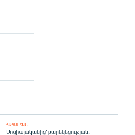
ՀԱՅԱՍՏԱՆ
Սոցիալականից՝ բարեկեցության.