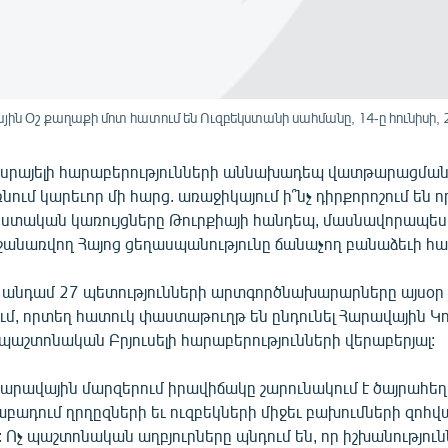
ն Օշ քաղաքի մոտ հատում են Ուզբեկստանի սահմանը, 14-ը հունիսի, 
 Իսրայելի հարաբերությունների աննախադեպ վատթարացման
ում կարեւոր մի հարց. առաջիկայում ի՞նչ դիրքորոշում են ո
իստական կառույցները Թուրքիայի հանդեպ, մասնավորապես
ջանառվող Հայոց ցեղասպանությունը ճանաչող բանաձեւի հա
 անդամ 27 պետությունների արտգործնախարարները այսօր 
ում, որտեղ հատուկ փաստաթուղթ են ընդունել Հարավային Կ
պաշտոնական Բրյուսելի հարաբերությունների վերաբերյալ:
արավային մարզերում իրավիճակը շարունակում է ծայրահեղ 
լաբադում ղրղըզների եւ ուզբեկների միջեւ բախումների զոհ
ց: Ոչ պաշտոնական աղբյուրները պնդում են, որ իշխանությու