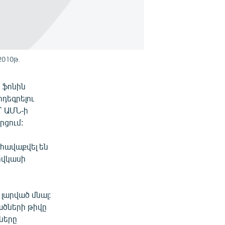
2010թ.
 ֆոնին
րդեգրելու
` ԱՄՆ-ի
րցում:
հավաքվել են
ովկասի
լարված մնալ:
վածների թիվը
նները