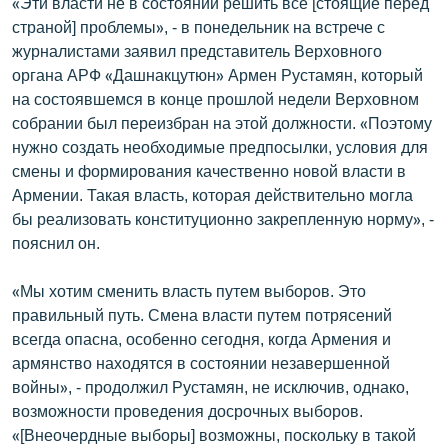
«Эти власти не в состоянии решить все [стоящие перед
English
страной] проблемы», - в понедельник на встрече с
журналистами заявил представитель Верховного
Русский
органа АРФ «Дашнакцутюн» Армен Рустамян, который
на состоявшемся в конце прошлой недели Верховном
ՀԵՏԵՎԵՔ ՄԵԶ
собрании был переизбран на этой должности. «Поэтому
нужно создать необходимые предпосылки, условия для
смены и формирования качественно новой власти в
Армении. Такая власть, которая действительно могла
бы реализовать конституционно закрепленную норму», -
пояснил он.
«Ազատության» բոլոր կայքերը
«Мы хотим сменить власть путем выборов. Это
правильный путь. Смена власти путем потрясений
всегда опасна, особенно сегодня, когда Армения и
армянство находятся в состоянии незавершенной
войны», - продолжил Рустамян, не исключив, однако,
возможности проведения досрочных выборов.
«[Внеочердные выборы] возможны, поскольку в такой