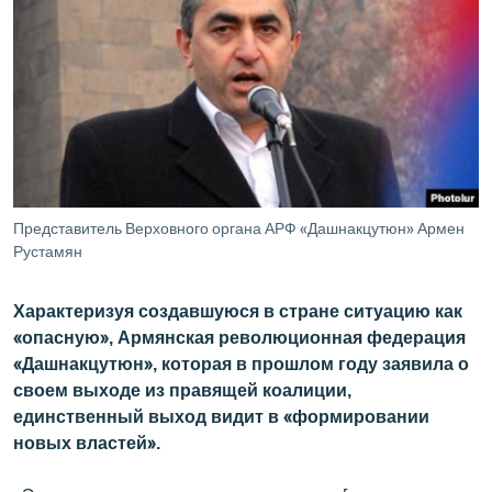
ՄԻՋԱԶԳԱՅԻՆ
ՄՇԱԿՈՒՅԹ
ՍՊՈՐՏ
ՄԵԿՆԱԲԱՆՈՒԹՅՈՒՆ
ՏՏ ԵՒ ԻՆՏԵՐՆԵՏ
ԿՈՐՈՆԱՎԻՐՈՒՍ
Представитель Верховного органа АРФ «Дашнакцутюн» Армен
Рустамян
ԱՐԽԻՎ
ՏԵՍԱՆՅՈՒԹԵՐ
Характеризуя создавшуюся в стране ситуацию как
ԲԱՆԱՎԵՃ
«опасную», Армянская революционная федерация
«Дашнакцутюн», которая в прошлом году заявила о
ՁԳՏԵԼՈՎ ԼԱՎԱԳՈՒՅՆԻՆ
своем выходе из правящей коалиции,
ՓՈԴՔԱՍԹ
единственный выход видит в «формировании
новых властей».
Հայերեն