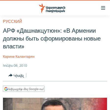
Մատչելիության
հղումներ
Անցնել
РУССКИЙ
հիմնական
ԱԶԱՏՈՒԹՅՈՒՆ TV
АРФ «Дашнакцутюн»: «В Армении
բովանդակությանը
ՀԱՅԱՍՏԱՆ
Անցնել
должны быть сформированы новые
հիմնական
ՔԱՂԱՔԱԿԱՆ
власти»
մենյուին
ԸՆՏՐՈՒԹՅՈՒՆՆԵՐ 2026
Որոնում
Карине Калантарян
ԻՐԱՎՈՒՆՔ
հունիս 08, 2010
ՀԱՍԱՐԱԿՈՒԹՅՈՒՆ
Կիսվել
ՏՆՏԵՍՈՒԹՅՈՒՆ
ՂԱՐԱԲԱՂ
Ավելացրեք մեզ Google-ում
ՊԱՏԵՐԱԶՄԻ 6 ՇԱԲԱԹՆԵՐԸ
ՏԱՐԱԾԱՇՐՋԱՆ