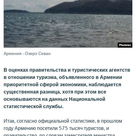
ՄԻՋԱԶԳԱՅԻՆ
ՄՇԱԿՈՒՅԹ
ՍՊՈՐՏ
ՄԵԿՆԱԲԱՆՈՒԹՅՈՒՆ
ՏՏ ԵՒ ԻՆՏԵՐՆԵՏ
Армения - Озеро Севан
ԿՈՐՈՆԱՎԻՐՈՒՍ
В оценках правительства и туристических агентств
ԱՐԽԻՎ
в отношении туризма, объявленного в Армении
ՏԵՍԱՆՅՈՒԹԵՐ
приоритетной сферой экономики, наблюдается
существенная разница, хотя при этом все
ԲԱՆԱՎԵՃ
основываются на данных Национальной
ՁԳՏԵԼՈՎ ԼԱՎԱԳՈՒՅՆԻՆ
статистической службы.
ՓՈԴՔԱՍԹ
Итак, согласно официальной статистике, в прошлом
году Армению посетили 575 тысяч туристов, и
Հայերեն
правительство, по словам заместителя министра