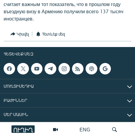
считает важным тот показатель, что в прошлом году
въездную визу в Армению получили всего 137 тысяч
иностранцев.
Կիսվել
Հետևեք մեզ
ՀԵՏԵՎԵՔ ՄԵԶ
ՄՈՒԼՏԻՄԵԴԻԱ
ԲԱԺԻՆՆԵՐ
ՄԵՐ ՄԱՍԻՆ
ՈՒՂԻՂ
ENG
«Ազատ Եվրոպա/Ազատություն» ռադիոկայան © 2026