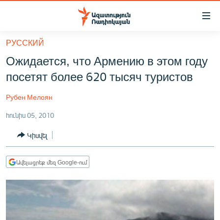
Մատչելիության
հղումներ
Անցնել
РУССКИЙ
հիմնական
ԱԶԱՏՈՒԹՅՈՒՆ TV
Ожидается, что Армению в этом году
բովանդակությանը
ՀԱՅԱՍՏԱՆ
Անցնել
посетят более 620 тысяч туристов
հիմնական
ՔԱՂԱՔԱԿԱՆ
մենյուին
Рубен Мелоян
ԸՆՏՐՈՒԹՅՈՒՆՆԵՐ 2026
Որոնում
հունիս 05, 2010
ԻՐԱՎՈՒՆՔ
Կիսվել
ՀԱՍԱՐԱԿՈՒԹՅՈՒՆ
ՏՆՏԵՍՈՒԹՅՈՒՆ
Ավելացրեք մեզ Google-ում
ՂԱՐԱԲԱՂ
ՊԱՏԵՐԱԶՄԻ 6 ՇԱԲԱԹՆԵՐԸ
ՏԱՐԱԾԱՇՐՋԱՆ