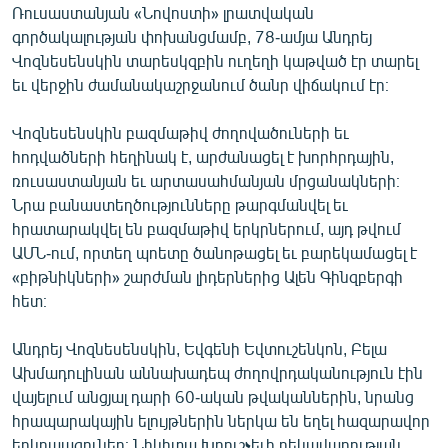
Ռուսաստանյան «Նովոստի» լրատվական
ՄԻՋԱԶԳԱՅԻՆ
գործակալության փոխանցմամբ, 78-ամյա Անդրեյ
ՄՇԱԿՈՒՅԹ
Վոզնեսենսկին տարեսկզբին ուղեղի կաթված էր տարել
եւ վերջին ժամանակաշրջանում ծանր վիճակում էր։
ՍՊՈՐՏ
ՄԵԿՆԱԲԱՆՈՒԹՅՈՒՆ
Վոզնեսենսկին բազմաթիվ ժողովածուների եւ
հոդվածների հեղինակ է, արժանացել է խորհրդային,
ՏՏ ԵՒ ԻՆՏԵՐՆԵՏ
ռուսաստանյան եւ արտասահմանյան մրցանակների։
ԿՈՐՈՆԱՎԻՐՈՒՍ
Նրա բանաստեղծությունները թարգմանվել եւ
հրատարակվել են բազմաթիվ երկրներում, այդ թվում
ԱՐԽԻՎ
ԱՄՆ-ում, որտեղ պոետը ծանոթացել եւ բարեկամացել է
ՏԵՍԱՆՅՈՒԹԵՐ
«բիթնիկների» շարժման լիդերներից Ալեն Գինզբերգի
հետ։
ԲԱՆԱՎԵՃ
ՁԳՏԵԼՈՎ ԼԱՎԱԳՈՒՅՆԻՆ
Անդրեյ Վոզնեսենսկին, Եվգենի Եվտուշենկոն, Բելա
Ախմադուլինան աննախադեպ ժողովրդականություն էին
ՓՈԴՔԱՍԹ
վայելում անցյալ դարի 60-ական թվականներին, նրանց
հրապարակային ելույթներին ներկա են եղել հազարավոր
Հայերեն
երկրպագուներ։ Նիկիտա Խրուշչեւի ղեկավարության