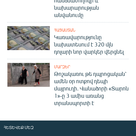
հանձնաժողովի և
նախարարության
անվանումը
ՀԱՅԱՍՏԱՆ
Կառավարությունը
նախատեսում է 320 մլն
դոլարի նոր վարկեր վերցնել
ՄԱՐԶԵՐ
Թոշակառու թե դպրոցական՝
ամեն օր ոտքով դեպի
մայրուղի. Վանաձորի «Տարոն
1»-ը 3 ամիս առանց
տրանսպորտի է
ՀԵՏԵՎԵՔ ՄԵԶ