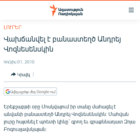
Մատչելիության
հղումներ
Անցնել
ԼՈՒՐԵՐ
հիմնական
ԱԶԱՏՈՒԹՅՈՒՆ TV
Վախճանվել է բանաստեղծ Անդրեյ
բովանդակությանը
ՀԱՅԱՍՏԱՆ
Անցնել
Վոզնեսենսկին
հիմնական
ՔԱՂԱՔԱԿԱՆ
մենյուին
հունիս 01, 2010
ԸՆՏՐՈՒԹՅՈՒՆՆԵՐ 2026
Որոնում
Կիսվել
ԻՐԱՎՈՒՆՔ
ՀԱՍԱՐԱԿՈՒԹՅՈՒՆ
Ավելացրեք մեզ Google-ում
ՏՆՏԵՍՈՒԹՅՈՒՆ
Երեքշաբթի օրը Մոսկվայում իր տանը մահացել է
ՂԱՐԱԲԱՂ
անվանի բանաստեղծ Անդրեյ Վոզնեսենսկին։ Մահվան
լուրը հայտնել է պոետի կինը` գրող եւ գրաքննադատ Զոյա
ՊԱՏԵՐԱԶՄԻ 6 ՇԱԲԱԹՆԵՐԸ
Բոգուսլավսկայան։
ՏԱՐԱԾԱՇՐՋԱՆ