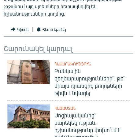
English
շրջանում այդ պոետները հետապնդվել են
իշխանությունների կողմից։
Русский
Կիսվել
Հետևեք մեզ
ՀԵՏԵՎԵՔ ՄԵԶ
Շարունակել կարդալ
ՀԱՍԱՐԱԿՈՒԹՅՈՒՆ
Բանկային
«Ազատության» բոլոր կայքերը
զեղծարարությունների՞, թե՞
միայն դրանցից բողոքների
թիվն է նվազել
ՀԱՅԱՍՏԱՆ
Սոցիալականից՝
բարեկեցության.
իշխանությունը փոխո՞ւմ է