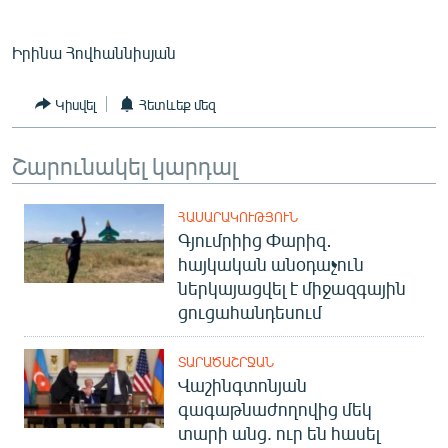
English
Իրինա Հովհաննիսյան
Русский
Կիսվել
Հետևեք մեզ
ՀԵՏԵՎԵՔ ՄԵԶ
Շարունակել կարդալ
ՀԱՍԱՐԱԿՈՒԹՅՈՒՆ
Գյումրիից Փարիզ․
«Ազատության» բոլոր կայքերը
հայկական անօդաչուն
ներկայացվել է միջազգային
ցուցահանդեսում
ՏԱՐԱԾԱՇՐՋԱՆ
Վաշինգտոնյան
գագաթնաժողովից մեկ
տարի անց. ուր են հասել