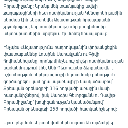
ՄԻՋԱԶԳԱՅԻՆ
Քիրամիջյանը: Նրանք մեկ տասնյակից ավելի
քաղաքացիների հետ ոստիկանության Կենտրոնի բաժին
ՄՇԱԿՈՒՅԹ
բերման էին ենթարկվել Ազատության հրապարակի
ՍՊՈՐՏ
շրջակայքից, երբ ոստիկանությունը ընդդիմադիր
ակտիվիստներին արգելում էր մտնել հրապարակ:
ՄԵԿՆԱԲԱՆՈՒԹՅՈՒՆ
ՏՏ ԵՒ ԻՆՏԵՐՆԵՏ
Ինչպես «Ազատություն» ռադիոկայանին փոխանցեցին
փաստաբաններ Լուսինե Սահակյանն ու Գիվի
ԿՈՐՈՆԱՎԻՐՈՒՍ
Հովհաննիսյանը, որոնք մինչեւ ուշ գիշեր ոստիկանության
ԱՐԽԻՎ
բաժանմունքում էին, Անի Գեւորգյանը ձերբակալվել է
իշխանության ներկայացուցչի նկատմամբ բռնություն
ՏԵՍԱՆՅՈՒԹԵՐ
գործադրելու կամ դրա սպառնալիքի կասկածանքով`
ԲԱՆԱՎԵՃ
Քրեական օրենսգրքի 316 հոդվածի առաջին մասի
հատկանիշներով, իսկ Սարգիս Գեւորգյանն ու Դավիթ
ՁԳՏԵԼՈՎ ԼԱՎԱԳՈՒՅՆԻՆ
Քիրամիջյանը` խուլիգանության կասկածանքով`
ՓՈԴՔԱՍԹ
Քրեական օրենսգրքի 258 հոդվածի հատկանիշներով:
Մյուս բերման ենթարկվածներն ազատ են արձակվել:
Հայերեն