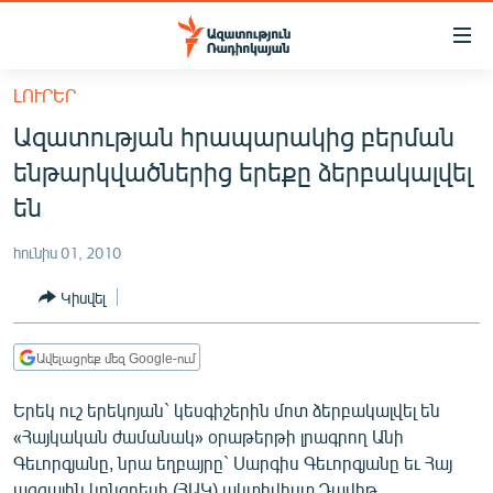
Մատչելիության
հղումներ
Անցնել
ԼՈՒՐԵՐ
հիմնական
ԱԶԱՏՈՒԹՅՈՒՆ TV
Ազատության հրապարակից բերման
բովանդակությանը
ՀԱՅԱՍՏԱՆ
Անցնել
ենթարկվածներից երեքը ձերբակալվել
հիմնական
ՔԱՂԱՔԱԿԱՆ
են
մենյուին
ԸՆՏՐՈՒԹՅՈՒՆՆԵՐ 2026
Որոնում
հունիս 01, 2010
ԻՐԱՎՈՒՆՔ
Կիսվել
ՀԱՍԱՐԱԿՈՒԹՅՈՒՆ
ՏՆՏԵՍՈՒԹՅՈՒՆ
Ավելացրեք մեզ Google-ում
ՂԱՐԱԲԱՂ
Երեկ ուշ երեկոյան` կեսգիշերին մոտ ձերբակալվել են
ՊԱՏԵՐԱԶՄԻ 6 ՇԱԲԱԹՆԵՐԸ
«Հայկական ժամանակ» օրաթերթի լրագրող Անի
Գեւորգյանը, նրա եղբայրը` Սարգիս Գեւորգյանը եւ Հայ
ՏԱՐԱԾԱՇՐՋԱՆ
ազգային կոնգրեսի (ՀԱԿ) ակտիվիստ Դավիթ