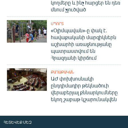
կողմերը և ինչ հարցեր են դեռ
մնում չլուծված
ՍՊՈՐՏ
«Օլիմպավան»-ը փակ է.
հավաքականի մարզիկներն
աշխարհի առաջնությանը
պատրաստվում են
Հրազդանի կիրճում
ՔԱՂԱՔԱԿԱՆ
ԱԺ փոխխոսնակի
ընդդիմադիր թեկնածուի
վերաբերյալ քննարկումները
եկող շաբաթ կշարունակվեն
ՀԵՏԵՎԵՔ ՄԵԶ