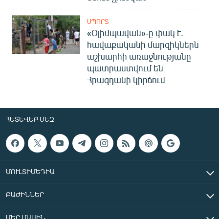
ՍՊՈՐՏ
«Օլիմպավան»-ը փակ է.
հավաքականի մարզիկներն
աշխարհի առաջնությանը
պատրաստվում են
Հրազդանի կիրճում
ՀԵՏԵՎԵՔ ՄԵԶ
ՄՈՒԼՏԻՄԵԴԻԱ
ԲԱԺԻՆՆԵՐ
ՄԵՐ ՄԱՍԻՆ