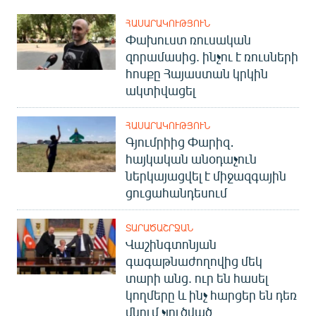
English
ՀԱՍԱՐԱԿՈՒԹՅՈՒՆ
Русский
Փախուստ ռուսական
զորամասից. ինչու է ռուսների
հոսքը Հայաստան կրկին
ՀԵՏԵՎԵՔ ՄԵԶ
ակտիվացել
ՀԱՍԱՐԱԿՈՒԹՅՈՒՆ
Գյումրիից Փարիզ․
հայկական անօդաչուն
«Ազատության» բոլոր կայքերը
ներկայացվել է միջազգային
ցուցահանդեսում
ՏԱՐԱԾԱՇՐՋԱՆ
Վաշինգտոնյան
գագաթնաժողովից մեկ
տարի անց. ուր են հասել
կողմերը և ինչ հարցեր են դեռ
մնում չլուծված