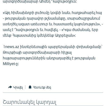
արտգործնախարար Ահմեդ Դավութօղլուն:
ՄԻՋԱԶԳԱՅԻՆ
«Այդ հիմնախնդրի լուծումը կօգնի նաեւ հաղթահարել հայ
ՄՇԱԿՈՒՅԹ
- թուրքական դարավոր թշնամանքը, տարածաշրջանում
ՍՊՈՐՏ
ստեղծել ազատ առեւտուր եւ հաստատել կայունություն», -
ասել է Դավութօղլուն եւ հավելել. - «Կգա ժամանակ, երբ
ՄԵԿՆԱԲԱՆՈՒԹՅՈՒՆ
մենք Հայաստանից կմեկնենք Ադրբեջան»:
ՏՏ ԵՒ ԻՆՏԵՐՆԵՏ
1news.az ինտերնետային պարբերականի փոխանցմամբ`
ԿՈՐՈՆԱՎԻՐՈՒՍ
Թուրքիայի արտգործնախարարի հիշյալ
ԱՐԽԻՎ
հայտարարություններին անդրադարձել է թուրքական
Milliyet-ը:
ՏԵՍԱՆՅՈՒԹԵՐ
ԲԱՆԱՎԵՃ
ՁԳՏԵԼՈՎ ԼԱՎԱԳՈՒՅՆԻՆ
Կիսվել
Հետևեք մեզ
ՓՈԴՔԱՍԹ
Շարունակել կարդալ
Հայերեն