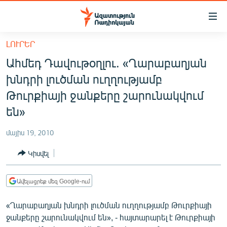
Մատչելիության
հղումներ
Անցնել
ԼՈՒՐԵՐ
հիմնական
ԱԶԱՏՈՒԹՅՈՒՆ TV
Ահմեդ Դավութօղլու. «Ղարաբաղյան
բովանդակությանը
ՀԱՅԱՍՏԱՆ
Անցնել
խնդրի լուծման ուղղությամբ
հիմնական
ՔԱՂԱՔԱԿԱՆ
Թուրքիայի ջանքերը շարունակվում
մենյուին
ԸՆՏՐՈՒԹՅՈՒՆՆԵՐ 2026
են»
Որոնում
ԻՐԱՎՈՒՆՔ
մայիս 19, 2010
ՀԱՍԱՐԱԿՈՒԹՅՈՒՆ
Կիսվել
ՏՆՏԵՍՈՒԹՅՈՒՆ
ՂԱՐԱԲԱՂ
Ավելացրեք մեզ Google-ում
ՊԱՏԵՐԱԶՄԻ 6 ՇԱԲԱԹՆԵՐԸ
«Ղարաբաղյան խնդրի լուծման ուղղությամբ Թուրքիայի
ջանքերը շարունակվում են», - հայտարարել է Թուրքիայի
ՏԱՐԱԾԱՇՐՋԱՆ