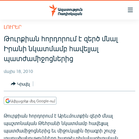
Մատչելիության
հղումներ
Անցնել
ԼՈՒՐԵՐ
հիմնական
ԱԶԱՏՈՒԹՅՈՒՆ TV
Թուրքիան հորդորում է զերծ մնալ
բովանդակությանը
ՀԱՅԱՍՏԱՆ
Անցնել
Իրանի նկատմամբ հավելյալ
հիմնական
ՔԱՂԱՔԱԿԱՆ
պատժամիջոցներից
մենյուին
ԸՆՏՐՈՒԹՅՈՒՆՆԵՐ 2026
Որոնում
մայիս 18, 2010
ԻՐԱՎՈՒՆՔ
Կիսվել
ՀԱՍԱՐԱԿՈՒԹՅՈՒՆ
ՏՆՏԵՍՈՒԹՅՈՒՆ
Ավելացրեք մեզ Google-ում
ՂԱՐԱԲԱՂ
Թուրքիան հորդորում է Արեւմուտքին զերծ մնալ
ՊԱՏԵՐԱԶՄԻ 6 ՇԱԲԱԹՆԵՐԸ
պաշտոնական Թեհրանի նկատմամբ հավելյալ
պատժամիջոցներից եւ միջուկային ծրագրի շուրջ
ՏԱՐԱԾԱՇՐՋԱՆ
տարաձայնությունները հարթել դիվանագիտական