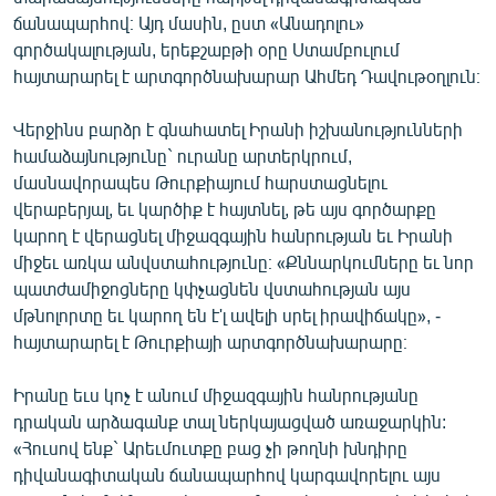
ՄԻՋԱԶԳԱՅԻՆ
ճանապարհով։ Այդ մասին, ըստ «Անադոլու»
գործակալության, երեքշաբթի օրը Ստամբուլում
ՄՇԱԿՈՒՅԹ
հայտարարել է արտգործնախարար Ահմեդ Դավութօղլուն։
ՍՊՈՐՏ
Վերջինս բարձր է գնահատել Իրանի իշխանությունների
ՄԵԿՆԱԲԱՆՈՒԹՅՈՒՆ
համաձայնությունը` ուրանը արտերկրում,
ՏՏ ԵՒ ԻՆՏԵՐՆԵՏ
մասնավորապես Թուրքիայում հարստացնելու
վերաբերյալ, եւ կարծիք է հայտնել, թե այս գործարքը
ԿՈՐՈՆԱՎԻՐՈՒՍ
կարող է վերացնել միջազգային հանրության եւ Իրանի
ԱՐԽԻՎ
միջեւ առկա անվստահությունը։ «Քննարկումները եւ նոր
պատժամիջոցները կփչացնեն վստահության այս
ՏԵՍԱՆՅՈՒԹԵՐ
մթնոլորտը եւ կարող են է'լ ավելի սրել իրավիճակը», -
ԲԱՆԱՎԵՃ
հայտարարել է Թուրքիայի արտգործնախարարը։
ՁԳՏԵԼՈՎ ԼԱՎԱԳՈՒՅՆԻՆ
Իրանը եւս կոչ է անում միջազգային հանրությանը
ՓՈԴՔԱՍԹ
դրական արձագանք տալ ներկայացված առաջարկին:
«Հուսով ենք` Արեւմուտքը բաց չի թողնի խնդիրը
դիվանագիտական ճանապարհով կարգավորելու այս
Հայերեն