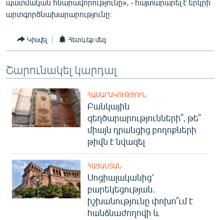
պատմական հնարավորությունը», - հայտարարել է երկրի
English
արտգործնախարարությունը։
Русский
Կիսվել
Հետևեք մեզ
ՀԵՏԵՎԵՔ ՄԵԶ
Շարունակել կարդալ
ՀԱՍԱՐԱԿՈՒԹՅՈՒՆ
Բանկային
զեղծարարությունների՞, թե՞
«Ազատության» բոլոր կայքերը
միայն դրանցից բողոքների
թիվն է նվազել
ՀԱՅԱՍՏԱՆ
Սոցիալականից՝
բարեկեցության.
իշխանությունը փոխո՞ւմ է
հանձնաժողովի և