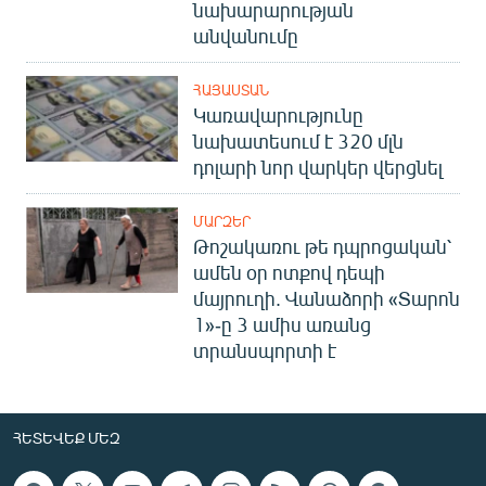
նախարարության
անվանումը
ՀԱՅԱՍՏԱՆ
Կառավարությունը
նախատեսում է 320 մլն
դոլարի նոր վարկեր վերցնել
ՄԱՐԶԵՐ
Թոշակառու թե դպրոցական՝
ամեն օր ոտքով դեպի
մայրուղի. Վանաձորի «Տարոն
1»-ը 3 ամիս առանց
տրանսպորտի է
ՀԵՏԵՎԵՔ ՄԵԶ