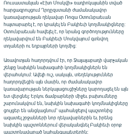
Ռուսաստանյան «Էխո Մոսկվի» ռադիոկայանին տված
English
հարցազրույցում Ղրղըզստանի ժամանակավոր
Русский
կառավարության ղեկավար Ռոզա Օտունբաեւան
հայտարարել է, որ կրակել են Բակիեւի կողմնակիցները։
Օտունբաեւան հավելել է, որ նրանց գործողությունները
ՀԵՏԵՎԵՔ ՄԵԶ
ղեկավարվում են Բակիեւի Մոսկվայում գտնվող
տղաների ու եղբայրների կողմից։
Առավոտյան հաղորդվում էր, որ Ջալալաբադի վարչական
շենքը նախկին նախագահի կողմնակիցներն են
«Ազատության» բոլոր կայքերը
վերահսկում։ Ավելի ուշ, սակայն, տեղեկություններ
հաղորդվեցին այն մասին, որ ժամանակավոր
կառավարության ներկայացուցիչները կարողացել են այն
ետ վերցնել: Երկու ճամբարների միջեւ բախումները
շարունակվում են, նախկին նախագահի կողմնակիցները
ցույցեր են անցկացնում՝ պահանջելով պաշտոնից
ազատել շրջանների նոր ղեկավարներին եւ իրենց
նախկին պաշտոններում վերականգնել Բակիեւի օրոք
պաշտոնավարած նահանգապետերին: