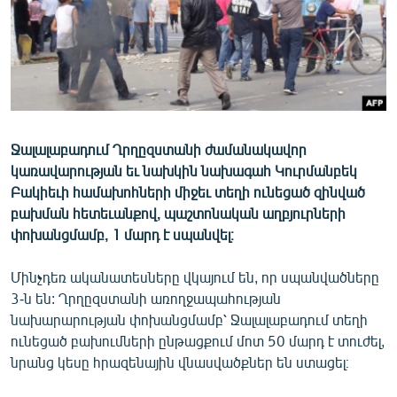
ՄԻՋԱԶԳԱՅԻՆ
ՄՇԱԿՈՒՅԹ
ՍՊՈՐՏ
ՄԵԿՆԱԲԱՆՈՒԹՅՈՒՆ
ՏՏ ԵՒ ԻՆՏԵՐՆԵՏ
Ջալալաբադում Ղրղըզստանի ժամանակավոր
կառավարության եւ նախկին նախագահ Կուրմանբեկ
ԿՈՐՈՆԱՎԻՐՈՒՍ
Բակիեւի համախոհների միջեւ տեղի ունեցած զինված
ԱՐԽԻՎ
բախման հետեւանքով, պաշտոնական աղբյուրների
փոխանցմամբ, 1 մարդ է սպանվել։
ՏԵՍԱՆՅՈՒԹԵՐ
ԲԱՆԱՎԵՃ
Մինչդեռ ականատեսները վկայում են, որ սպանվածները
3-ն են: Ղրղըզստանի առողջապահության
ՁԳՏԵԼՈՎ ԼԱՎԱԳՈՒՅՆԻՆ
նախարարության փոխանցմամբ՝ Ջալալաբադում տեղի
ՓՈԴՔԱՍԹ
ունեցած բախումների ընթացքում մոտ 50 մարդ է տուժել,
նրանց կեսը հրազենային վնասվածքներ են ստացել։
Հայերեն