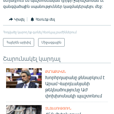
մեղադրում են պաշտոնեական դիրքի չարաշահման եւ
զանգվածային սպանություններ կազմակերպելու մեջ:
Կիսվել
Հետևեք մեզ
Հոդվածը կարող եք գտնել հետևյալ բաժիններում
Հայերեն արխիվ
Միջազգային
Շարունակել կարդալ
ՔԱՂԱՔԱԿԱՆ
Խորհրդարանը քննարկում է
Արամ Վարդևանյանի
թեկնածությունը ԱԺ
փոխխոսնակի պաշտոնում
ՏՆՏԵՍՈՒԹՅՈՒՆ