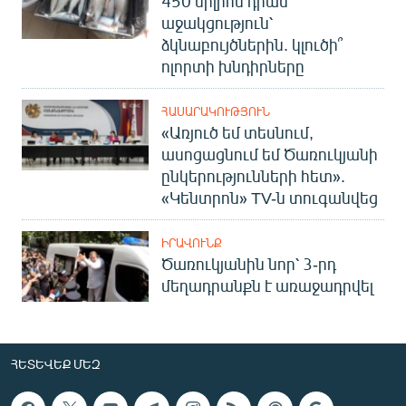
450 միլիոն դրամ
աջակցություն՝
ձկնաբույծներին. կլուծի՞
ոլորտի խնդիրները
ՀԱՍԱՐԱԿՈՒԹՅՈՒՆ
«Առյուծ եմ տեսնում,
ասոցացնում եմ Ծառուկյանի
ընկերությունների հետ».
«Կենտրոն» TV-ն տուգանվեց
ԻՐԱՎՈՒՆՔ
Ծառուկյանին նոր՝ 3-րդ
մեղադրանքն է առաջադրվել
ՀԵՏԵՎԵՔ ՄԵԶ