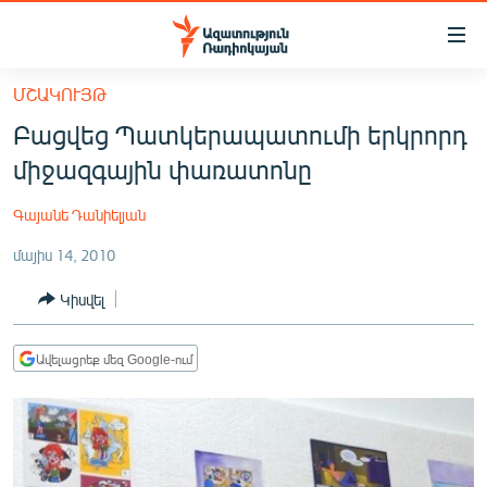
Մատչելիության
հղումներ
Անցնել
ՄՇԱԿՈՒՅԹ
հիմնական
ԱԶԱՏՈՒԹՅՈՒՆ TV
Բացվեց Պատկերապատումի երկրորդ
բովանդակությանը
ՀԱՅԱՍՏԱՆ
Անցնել
միջազգային փառատոնը
հիմնական
ՔԱՂԱՔԱԿԱՆ
մենյուին
Գայանե Դանիելյան
ԸՆՏՐՈՒԹՅՈՒՆՆԵՐ 2026
Որոնում
մայիս 14, 2010
ԻՐԱՎՈՒՆՔ
Կիսվել
ՀԱՍԱՐԱԿՈՒԹՅՈՒՆ
ՏՆՏԵՍՈՒԹՅՈՒՆ
Ավելացրեք մեզ Google-ում
ՂԱՐԱԲԱՂ
ՊԱՏԵՐԱԶՄԻ 6 ՇԱԲԱԹՆԵՐԸ
ՏԱՐԱԾԱՇՐՋԱՆ