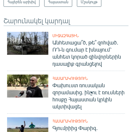
Հայերեն արխիվ
Հայաստան
Մշակույթ
Շարունակել կարդալ
ՄԻՋԱԶԳԱՅԻՆ
Անհետացա՞ծ, թե՞ զոհված․
ՌԴ-ն գումար է խնայում՝
անհետ կորած զինվորներին
դասալիք գրանցելով
ՀԱՍԱՐԱԿՈՒԹՅՈՒՆ
Փախուստ ռուսական
զորամասից. ինչու է ռուսների
հոսքը Հայաստան կրկին
ակտիվացել
ՀԱՍԱՐԱԿՈՒԹՅՈՒՆ
Գյումրիից Փարիզ․