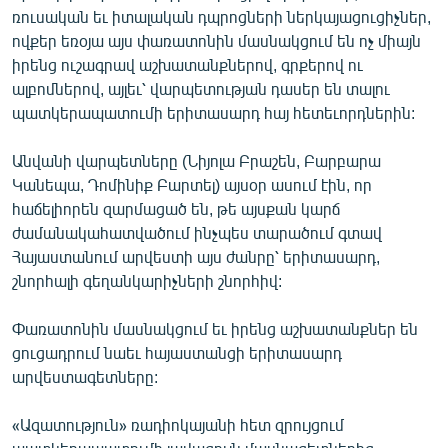
ռուսական եւ իտալական դպրոցների ներկայացուցիչներ,
English
ովքեր եռօյա այս փառատոնին մասնակցում են ոչ միայն
Русский
իրենց ուշագրավ աշխատանքներով, գրքերով ու
ալբոմներով, այլեւ՝ վարպետության դասեր են տալու
ՀԵՏԵՎԵՔ ՄԵԶ
պատկերապատումի երիտասարդ հայ հետեւորդներին:
Անվանի վարպետները (Նիյոլա Բրաշեն, Բարբարա
Կանեպա, Դոմինիք Բարտել) այսօր ասում էին, որ
հաճելիորեն զարմացած են, թե այսքան կարճ
ժամանակահատվածում ինչպես տարածում գտավ
«Ազատության» բոլոր կայքերը
Հայաստանում արվեստի այս ժանրը՝ երիտասարդ,
շնորհալի գեղանկարիչների շնորհիվ:
Փառատոնին մասնակցում եւ իրենց աշխատանքներ են
ցուցադրում նաեւ հայաստանցի երիտասարդ
արվեստագետները:
«Ազատություն» ռադիոկայանի հետ զրույցում