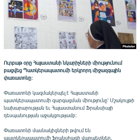
ՄԻՋԱԶԳԱՅԻՆ
ՄՇԱԿՈՒՅԹ
ՍՊՈՐՏ
ՄԵԿՆԱԲԱՆՈՒԹՅՈՒՆ
ՏՏ ԵՒ ԻՆՏԵՐՆԵՏ
ԿՈՐՈՆԱՎԻՐՈՒՍ
Ուրբաթ օրը Հայաստանի նկարիչների միությունում
բացվեց Պատկերապատումի երկրորդ միջազգային
ԱՐԽԻՎ
փառատոնը:
ՏԵՍԱՆՅՈՒԹԵՐ
Փառատոնի կազմակերպել է Հայաստանի
ԲԱՆԱՎԵՃ
պատկերապատումի զարգացման միությունը՝ Մշակույթի
ՁԳՏԵԼՈՎ ԼԱՎԱԳՈՒՅՆԻՆ
նախարարության եւ Հայաստանում Ֆրանսիայի
դեսպանության աջակցությամբ:
ՓՈԴՔԱՍԹ
Փառատոնի մասնակիցների թվում են
Հայերեն
պատկերապատումի ֆրանսիացի վարպետներ,