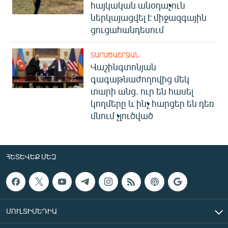
հայկական անօդաչուն
ներկայացվել է միջազգային
ցուցահանդեսում
ՏԱՐԱԾԱՇՐՋԱՆ
Վաշինգտոնյան
գագաթնաժողովից մեկ
տարի անց. ուր են հասել
կողմերը և ինչ հարցեր են դեռ
մնում չլուծված
ՀԵՏԵՎԵՔ ՄԵԶ
ՄՈՒԼՏԻՄԵԴԻԱ