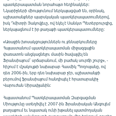
պատկերապատման նորահայտ հեղինակներ:
English
Նկարիչների միությունում ներկայացված են, օրինակ,
Русский
աշխատանքներ պարսկական պատկերապատումներով,
իսկ Դմիտրի Յակովլեւը, ով եկել է Սանկտ Պետերբուրգից,
ՀԵՏԵՎԵՔ ՄԵԶ
ներկայացնում է իր քաղաքի պատկերապատումները:
«Առաջին խոսակցություններն ու քննարկումները
Հայաստանում պատկերապատման միջազգային
փառատոն անցկացնելու մասին ծավալվել են
Ֆրանսիայում` սրճարանում, մի բաժակ սուրճի շուրջ», -
«Ազատության» բոլոր կայքերը
հիշում է մշակույթի նախարար Հասմիկ Պողոսյանը, ով
դեռ 2006-ին, երբ դեռ նախարար չէր, աշխատանքի
բերումով ֆրանսիայում հանդիպել է հրատարակիչ
Վարուժան Սիրափյանին:
Հայաստանում Պատկերապատման Զարգացման
Միությունը ստեղծվել է 2007-ին Ֆրանսիական Անգուլեմ
քաղաքում եւ նպատակ ունի խթանել պատմողական