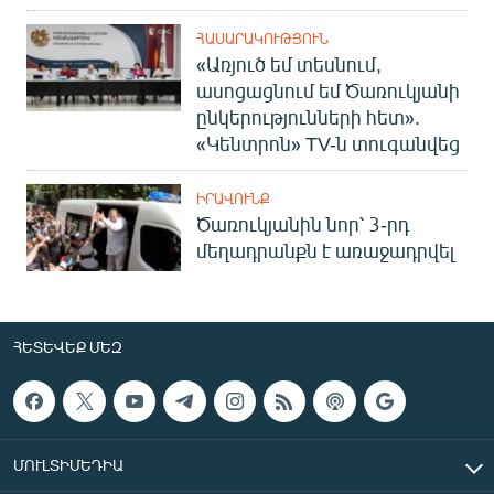
ՀԱՍԱՐԱԿՈՒԹՅՈՒՆ
«Առյուծ եմ տեսնում,
ասոցացնում եմ Ծառուկյանի
ընկերությունների հետ».
«Կենտրոն» TV-ն տուգանվեց
ԻՐԱՎՈՒՆՔ
Ծառուկյանին նոր՝ 3-րդ
մեղադրանքն է առաջադրվել
ՀԵՏԵՎԵՔ ՄԵԶ
ՄՈՒԼՏԻՄԵԴԻԱ