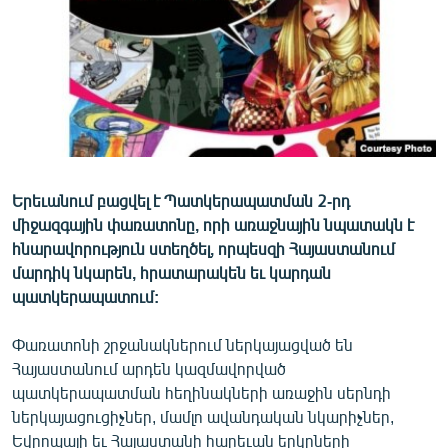
ՄԻՋԱԶԳԱՅԻՆ
ՄՇԱԿՈՒՅԹ
ՍՊՈՐՏ
ՄԵԿՆԱԲԱՆՈՒԹՅՈՒՆ
ՏՏ ԵՒ ԻՆՏԵՐՆԵՏ
ԿՈՐՈՆԱՎԻՐՈՒՍ
Երեւանում բացվել է Պատկերապատման 2-րդ
միջազգային փառատոնը, որի առաջնային նպատակն է
ԱՐԽԻՎ
հնարավորություն ստեղծել, որպեսզի Հայաստանում
ՏԵՍԱՆՅՈՒԹԵՐ
մարդիկ նկարեն, հրատարակեն եւ կարդան
պատկերապատում:
ԲԱՆԱՎԵՃ
ՁԳՏԵԼՈՎ ԼԱՎԱԳՈՒՅՆԻՆ
Փառատոնի շրջանակներում ներկայացված են
Հայաստանում արդեն կազմավորված
ՓՈԴՔԱՍԹ
պատկերապատման հեղինակների առաջին սերնդի
ներկայացուցիչներ, մամլո ավանդական նկարիչներ,
Հայերեն
Եվրոպայի եւ Հայաստանի հարեւան երկրների