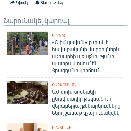
Կիսվել
Հետևեք մեզ
Շարունակել կարդալ
ՍՊՈՐՏ
«Օլիմպավան»-ը փակ է.
հավաքականի մարզիկներն
աշխարհի առաջնությանը
պատրաստվում են
Հրազդանի կիրճում
ՔԱՂԱՔԱԿԱՆ
ԱԺ փոխխոսնակի
ընդդիմադիր թեկնածուի
վերաբերյալ քննարկումները
եկող շաբաթ կշարունակվեն
ԻՐԱՎՈՒՆՔ