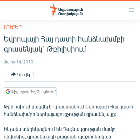
Մատչելիության
հղումներ
Անցնել
ԼՈՒՐԵՐ
հիմնական
ԱԶԱՏՈՒԹՅՈՒՆ TV
Եվրոպայի Հայ դատի հանձնախմբի
բովանդակությանը
ՀԱՅԱՍՏԱՆ
Անցնել
գրասենյակ` Թբիլիսիում
հիմնական
ՔԱՂԱՔԱԿԱՆ
մենյուին
մայիս 14, 2010
ԸՆՏՐՈՒԹՅՈՒՆՆԵՐ 2026
Որոնում
Կիսվել
ԻՐԱՎՈՒՆՔ
ՀԱՍԱՐԱԿՈՒԹՅՈՒՆ
Ավելացրեք մեզ Google-ում
ՏՆՏԵՍՈՒԹՅՈՒՆ
Թբիլիսիում բացվել է Վրաստանում Եվրոպայի Հայ դատի
ՂԱՐԱԲԱՂ
հանձնախմբի ներկայացուցչության գրասենյակը:
ՊԱՏԵՐԱԶՄԻ 6 ՇԱԲԱԹՆԵՐԸ
Ինչպես տեղեկացնում են Դաշնակցության մամլո
ՏԱՐԱԾԱՇՐՋԱՆ
դիվանից, գրասենյակի բացման պաշտոնական