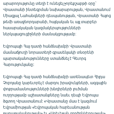
արարողությունը տեղի է ունեցել չորեքշաբթի օրը`
ՄԻՋԱԶԳԱՅԻՆ
Վրաստանի ինտեգրման նախարարության, Վրաստանում
ՄՇԱԿՈՒՅԹ
Միացյալ Նահանգների դեսպանության, Վրաստանի Հայոց
թեմի առաջնորդարանի, հայկական եւ այլ տարբեր
ՍՊՈՐՏ
հասարակական կազմակերպությունների
ՄԵԿՆԱԲԱՆՈՒԹՅՈՒՆ
ներկայացուցիչների մասնակցությամբ։
ՏՏ ԵՒ ԻՆՏԵՐՆԵՏ
Եվրոպայի Հայ դատի հանձնախմբի Վրաստանի
ԿՈՐՈՆԱՎԻՐՈՒՍ
մասնաճյուղի նորաստեղծ գրասենյակի տնօրենի
պարտականությունները ստանձնել է Գեւորգ
ԱՐԽԻՎ
Հարությունյանը:
ՏԵՍԱՆՅՈՒԹԵՐ
Եվրոպայի Հայ դատի հանձնախմբի ատենապետ Հիլդա
ԲԱՆԱՎԵՃ
Չոբոյանը կարեւորել է մարդու իրավունքների, ազգային
ՁԳՏԵԼՈՎ ԼԱՎԱԳՈՒՅՆԻՆ
փոքրամասնությունների խնդիրների լուծման
ուղղությամբ աշխատանքները նաեւ դեպի Եվրոպա
ՓՈԴՔԱՍԹ
ձգտող Վրաստանում: «Վրաստանը մաս է կազմում
Եվրամիության «Եվրոպական հարեւանության
Հայերեն
քաղաքականության» եւ «Արեւելյան գործընկերության»