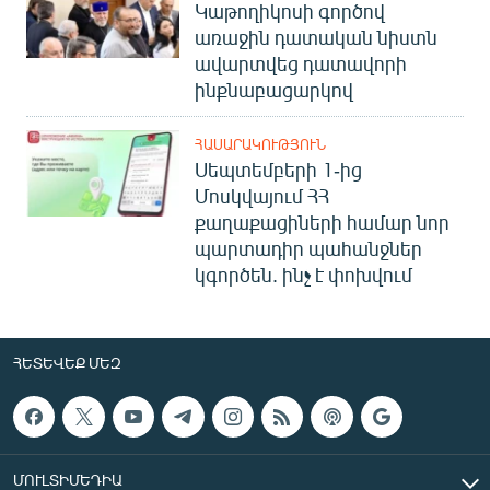
Կաթողիկոսի գործով
առաջին դատական նիստն
ավարտվեց դատավորի
ինքնաբացարկով
ՀԱՍԱՐԱԿՈՒԹՅՈՒՆ
Սեպտեմբերի 1-ից
Մոսկվայում ՀՀ
քաղաքացիների համար նոր
պարտադիր պահանջներ
կգործեն. ինչ է փոխվում
ՀԵՏԵՎԵՔ ՄԵԶ
ՄՈՒԼՏԻՄԵԴԻԱ