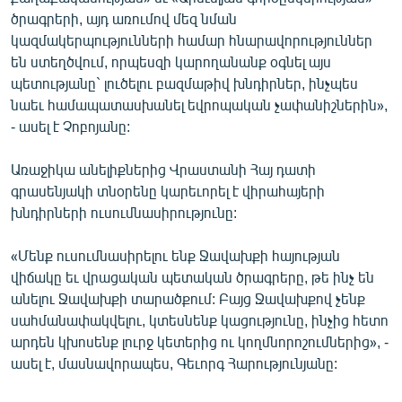
English
ծրագրերի, այդ առումով մեզ նման
կազմակերպությունների համար հնարավորություններ
Русский
են ստեղծվում, որպեսզի կարողանանք օգնել այս
պետությանը` լուծելու բազմաթիվ խնդիրներ, ինչպես
ՀԵՏԵՎԵՔ ՄԵԶ
նաեւ համապատասխանել եվրոպական չափանիշներին»,
- ասել է Չոբոյանը:
Առաջիկա անելիքներից Վրաստանի Հայ դատի
գրասենյակի տնօրենը կարեւորել է վիրահայերի
խնդիրների ուսումնասիրությունը:
«Ազատության» բոլոր կայքերը
«Մենք ուսումնասիրելու ենք Ջավախքի հայության
վիճակը եւ վրացական պետական ծրագրերը, թե ինչ են
անելու Ջավախքի տարածքում: Բայց Ջավախքով չենք
սահմանափակվելու, կտեսնենք կացությունը, ինչից հետո
արդեն կխոսենք լուրջ կետերից ու կողմնորոշումներից», -
ասել է, մասնավորապես, Գեւորգ Հարությունյանը: