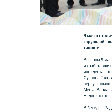
9 мая в стол
каруселей, в
тяжести.
Вечером 9 мая
из работавших
инцидента пост
Сусанна Галстя
первую помощь
Менуа Варданя
медицинского 
В беседе с Ра