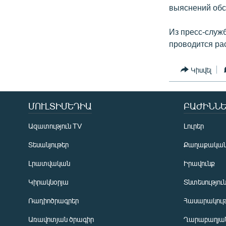
выяснений обс
Из пресс-служ
проводится ра
Կիսվել
ՄՈՒԼՏԻՄԵԴԻԱ
ԲԱԺԻՆՆԵ
Ազատություն TV
Լուրեր
Տեսանյութեր
Քաղաքակա
Լրատվական
Իրավունք
Կիրակնօրյա
Տնտեսությու
Ռադիոծրագրեր
Հասարակութ
Առավոտյան ծրագիր
Ղարաբաղյան