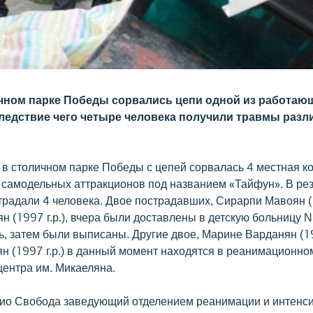
ичном парке Победы сорвались цепи одной из работаю
следствие чего четыре человека получили травмы разл
 в столичном парке Победы с цепей сорвалась 4 местная к
 самодельных аттракционов под названием «Тайфун». В рез
радали 4 человека. Двое пострадавших, Сирарпи Мавоян (1
н (1997 г.р.), вчера были доставлены в детскую больницу N
, затем были выписаны. Другие двое, Марине Варданян (197
н (1997 г.р.) в данный момент находятся в реанимационно
центра им. Микаеляна.
дио Свобода заведующий отделением реанимации и интенс