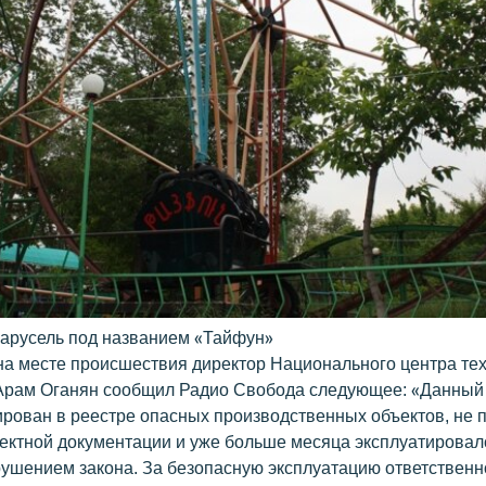
арусель под названием «Тайфун»
а месте происшествия директор Национального центра те
Арам Оганян сообщил Радио Свобода следующее: «Данный 
ирован в реестре опасных производственных объектов, не 
оектной документации и уже больше месяца эксплуатировал
ушением закона. За безопасную эксплуатацию ответственнос