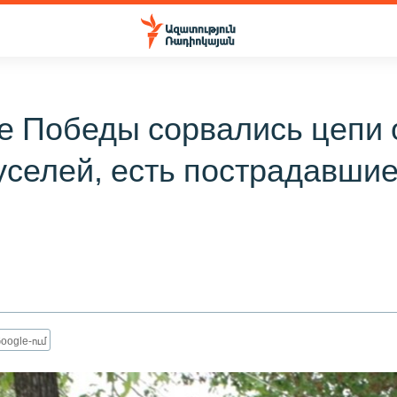
е Победы сорвались цепи 
уселей, есть пострадавши
oogle-ում