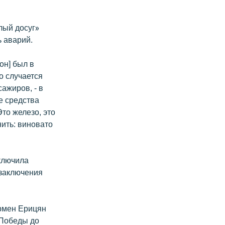
лый досуг»
ь аварий.
он] был в
о случается
ажиров, - в
е средства
то железо, это
нить: виновато
ключила
 заключения
рмен Ерицян
 Победы до