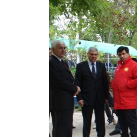
ՄԻՋԱԶԳԱՅԻՆ
ՄՇԱԿՈՒՅԹ
ՍՊՈՐՏ
ՄԵԿՆԱԲԱՆՈՒԹՅՈՒՆ
ՏՏ ԵՒ ԻՆՏԵՐՆԵՏ
ԿՈՐՈՆԱՎԻՐՈՒՍ
ԱՐԽԻՎ
ՏԵՍԱՆՅՈՒԹԵՐ
ԲԱՆԱՎԵՃ
ՁԳՏԵԼՈՎ ԼԱՎԱԳՈՒՅՆԻՆ
ՓՈԴՔԱՍԹ