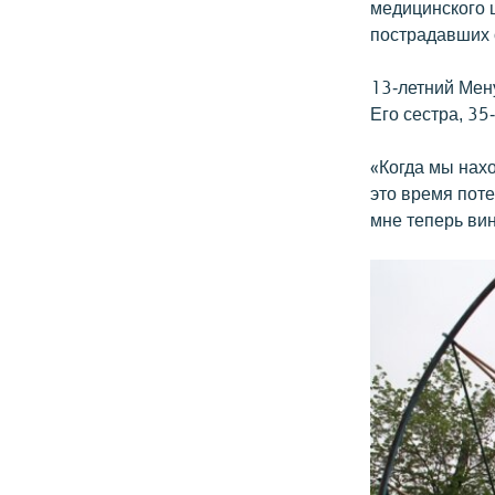
медицинского 
пострадавших о
13-летний Мену
Его сестра, 3
«Когда мы нахо
это время поте
мне теперь вин