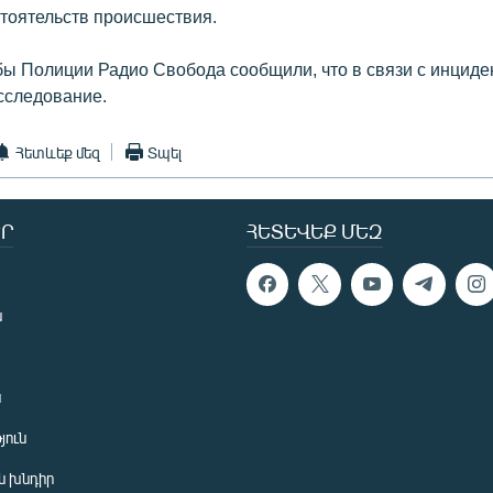
тоятельств происшествия.
бы Полиции Радио Свобода сообщили, что в связи с инцид
сследование.
Հետևեք մեզ
Տպել
Ր
ՀԵՏԵՎԵՔ ՄԵԶ
ն
ն
յուն
 խնդիր