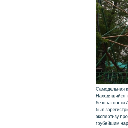
Самодельная к
Находяшийся н
безопасности 
был зарегистр
экспертизу пр
грубейшим нар