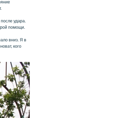
ояние
.
 после удара.
орой помощи.
ало вниз. Я в
новат, кого