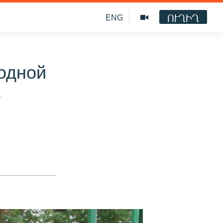
ՈՒՂԻՂ
ENG
одной
е