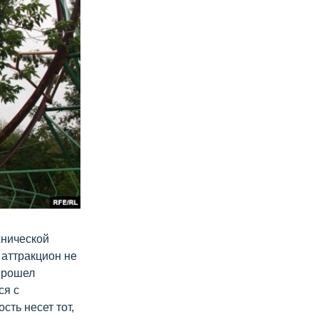
хнической
аттракцион не
прошел
ся с
ть несет тот,