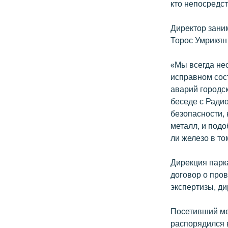
кто непосредс
Директор зани
Торос Умрикян 
«Мы всегда нес
исправном сост
аварий городс
беседе с Радио
безопасности, 
металл, и подо
ли железо в то
Дирекция парк
договор о пров
экспертизы, д
Посетивший ме
распорядился 