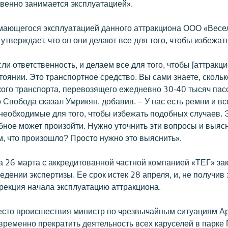
твенно занимается эксплуатацией».
мающегося эксплуатацией данного аттракциона ООО «Весе
утверждает, что он они делают все для того, чтобы избежат
ли ответственность, и делаем все для того, чтобы [аттракци
оянии. Это транспортное средство. Вы сами знаете, скольк
кого транспорта, перевозящего ежедневно 30-40 тысяч пасс
 Свобода сказал Умрикян, добавив. – У нас есть ремни и вс
необходимые для того, чтобы избежать подобных случаев. Э
бное может произойти. Нужно уточнить эти вопросы и выяc
м, что произошло? Просто нужно это выяснить».
а 26 марта с аккредитованной частной компанией «ТЕГ» за
едении экспертизы. Ее срок истек 28 апреля, и, не получив
ирекция начала эксплуатацию аттракциона.
сто происшествия министр по чрезвычайным ситуациям А
временно прекратить деятельность всех каруселей в парке