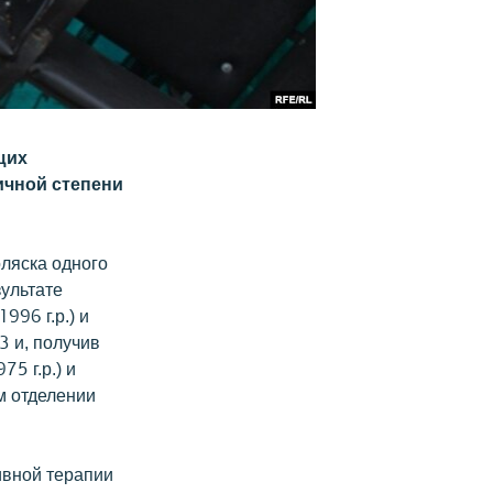
щих
ичной степени
оляска одного
ультате
996 г.р.) и
3 и, получив
5 г.р.) и
м отделении
ивной терапии