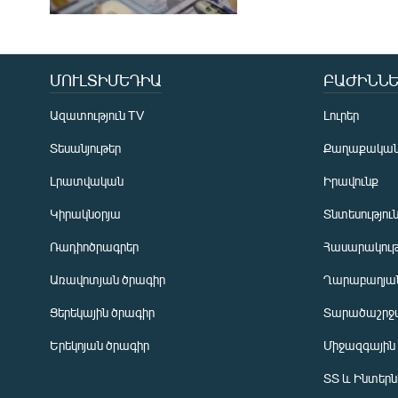
ՄՈՒԼՏԻՄԵԴԻԱ
ԲԱԺԻՆՆԵ
Ազատություն TV
Լուրեր
Տեսանյութեր
Քաղաքակա
Լրատվական
Իրավունք
Կիրակնօրյա
Տնտեսությու
Ռադիոծրագրեր
Հասարակութ
Առավոտյան ծրագիր
Ղարաբաղյան
Ցերեկային ծրագիր
Տարածաշրջ
Հայերեն
Երեկոյան ծրագիր
Միջազգային
English
ՏՏ և Ինտեր
Русский