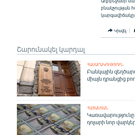
Ադրբեջանի սահ
բնակչության հ
կարգավիճակը»
Կիսվել
Շարունակել կարդալ
ՀԱՍԱՐԱԿՈՒԹՅՈՒՆ
Բանկային զեղծարա
միայն դրանցից բող
ՀԱՅԱՍՏԱՆ
Կառավարությունը 
դոլարի նոր վարկեր