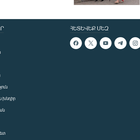
Ր
ՀԵՏԵՎԵՔ ՄԵԶ
ն
ն
յուն
 խնդիր
ան
նետ