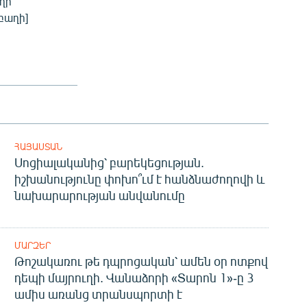
ղի
բաղի]
ՀԱՅԱՍՏԱՆ
Սոցիալականից՝ բարեկեցության.
իշխանությունը փոխո՞ւմ է հանձնաժողովի և
նախարարության անվանումը
ՄԱՐԶԵՐ
Թոշակառու թե դպրոցական՝ ամեն օր ոտքով
դեպի մայրուղի. Վանաձորի «Տարոն 1»-ը 3
ամիս առանց տրանսպորտի է