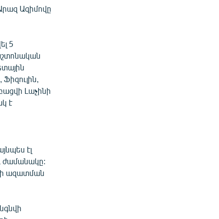
Արազ Ազիմովը
ել 5
պաշտոնական
ետային
 Ֆիզուլին,
 բացվի Լաչինի
կ է
յնպես էլ
ւ ժամանակը:
հի ազատման
անգնվի