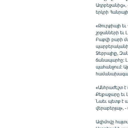
ՄԻՋԱԶԳԱՅԻՆ
Ադրբեջանից»,
ՄՇԱԿՈՒՅԹ
երկրի Հանրայ
ՍՊՈՐՏ
«Թուրքիայի եւ
ՄԵԿՆԱԲԱՆՈՒԹՅՈՒՆ
շրջանների եւ
Բաքվի բարի մ
ՏՏ ԵՒ ԻՆՏԵՐՆԵՏ
պարբերականի փ
ԿՈՐՈՆԱՎԻՐՈՒՍ
Ջեբրայիլը, Զա
ճանապարհը: Լ
ԱՐԽԻՎ
պահանջում: Այ
ՏԵՍԱՆՅՈՒԹԵՐ
համանախագահ
ԲԱՆԱՎԵՃ
«Անհրաժեշտ է 
ՁԳՏԵԼՈՎ ԼԱՎԱԳՈՒՅՆԻՆ
Քելբաջարը եւ 
Նաեւ պետք է 
ՓՈԴՔԱՍԹ
վերաբերյալ», 
Ազիմովը հայտա