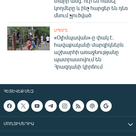
տարի անց. ուր են հասել
կողմերը և ինչ հարցեր են դեռ
մնում չլուծված
ՍՊՈՐՏ
«Օլիմպավան»-ը փակ է.
հավաքականի մարզիկներն
աշխարհի առաջնությանը
պատրաստվում են
Հրազդանի կիրճում
ՀԵՏԵՎԵՔ ՄԵԶ
ՄՈՒԼՏԻՄԵԴԻԱ