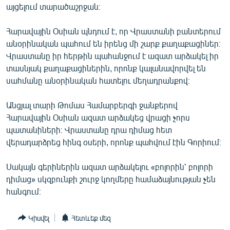
այցելում տարածաշրջան։
ՄԻՋԱԶԳԱՅԻՆ
ՄՇԱԿՈՒՅԹ
Հարավային Օսիան պնդում է, որ Վրաստանի բանտերում
անօրինական պահում են իրենց մի շարք քաղաքացիներ։
ՍՊՈՐՏ
Վրաստանը իր հերթին պահանջում է ազատ արձակել իր
ՄԵԿՆԱԲԱՆՈՒԹՅՈՒՆ
տասնյակ քաղաքացիներին, որոնք կալանավորվել են
սահմանը անօրինական հատելու մեղադրանքով։
ՏՏ ԵՒ ԻՆՏԵՐՆԵՏ
ԿՈՐՈՆԱՎԻՐՈՒՍ
Անցյալ տարի Թոմաս Համարբերգի ջանքերով
Հարավային Օսիան ազատ արձակեց վրացի չորս
ԱՐԽԻՎ
պատանիների։ Վրաստանը դրա դիմաց հետ
ՏԵՍԱՆՅՈՒԹԵՐ
վերադարձրեց հինգ օսերի, որոնք պահվում էին Գորիում։
ԲԱՆԱՎԵՃ
Սակայն գերիներին ազատ արձակելու «բոլորին՝ բոլորի
ՁԳՏԵԼՈՎ ԼԱՎԱԳՈՒՅՆԻՆ
դիմաց» սկզբունքի շուրջ կողմերը համաձայնության չեն
հանգում։
ՓՈԴՔԱՍԹ
Կիսվել
Հետևեք մեզ
Հայերեն