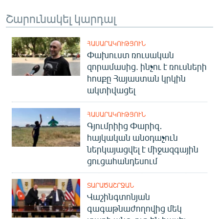
English
Շարունակել կարդալ
Русский
ՀԱՍԱՐԱԿՈՒԹՅՈՒՆ
ՀԵՏԵՎԵՔ ՄԵԶ
Փախուստ ռուսական
զորամասից. ինչու է ռուսների
հոսքը Հայաստան կրկին
ակտիվացել
ՀԱՍԱՐԱԿՈՒԹՅՈՒՆ
«Ազատության» բոլոր կայքերը
Գյումրիից Փարիզ․
հայկական անօդաչուն
ներկայացվել է միջազգային
ցուցահանդեսում
ՏԱՐԱԾԱՇՐՋԱՆ
Վաշինգտոնյան
գագաթնաժողովից մեկ