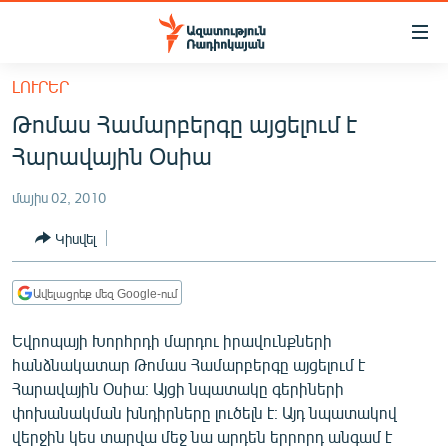
Մատչելիության
հղումներ
Անցնել
ԼՈՒՐԵՐ
հիմնական
ԱԶԱՏՈՒԹՅՈՒՆ TV
Թոմաս Համարբերգը այցելում է
բովանդակությանը
ՀԱՅԱՍՏԱՆ
Անցնել
Հարավային Օսիա
հիմնական
ՔԱՂԱՔԱԿԱՆ
մենյուին
մայիս 02, 2010
ԸՆՏՐՈՒԹՅՈՒՆՆԵՐ 2026
Որոնում
Կիսվել
ԻՐԱՎՈՒՆՔ
ՀԱՍԱՐԱԿՈՒԹՅՈՒՆ
Ավելացրեք մեզ Google-ում
ՏՆՏԵՍՈՒԹՅՈՒՆ
Եվրոպայի Խորհրդի մարդու իրավունքների
ՂԱՐԱԲԱՂ
հանձնակատար Թոմաս Համարբերգը այցելում է
Հարավային Օսիա։ Այցի նպատակը գերիների
ՊԱՏԵՐԱԶՄԻ 6 ՇԱԲԱԹՆԵՐԸ
փոխանակման խնդիրները լուծելն է։ Այդ նպատակով
ՏԱՐԱԾԱՇՐՋԱՆ
վերջին կես տարվա մեջ նա արդեն երրորդ անգամ է