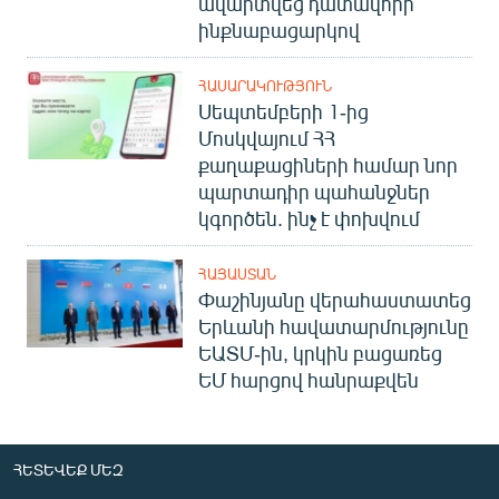
ավարտվեց դատավորի
ինքնաբացարկով
ՀԱՍԱՐԱԿՈՒԹՅՈՒՆ
Սեպտեմբերի 1-ից
Մոսկվայում ՀՀ
քաղաքացիների համար նոր
պարտադիր պահանջներ
կգործեն. ինչ է փոխվում
ՀԱՅԱՍՏԱՆ
Փաշինյանը վերահաստատեց
Երևանի հավատարմությունը
ԵԱՏՄ-ին, կրկին բացառեց
ԵՄ հարցով հանրաքվեն
ՀԵՏԵՎԵՔ ՄԵԶ