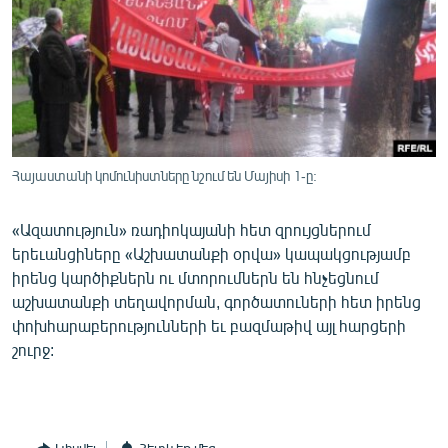
ՄԻՋԱԶԳԱՅԻՆ
ՄՇԱԿՈՒՅԹ
ՍՊՈՐՏ
ՄԵԿՆԱԲԱՆՈՒԹՅՈՒՆ
ՏՏ ԵՒ ԻՆՏԵՐՆԵՏ
Հայաստանի կոմունիստները նշում են Մայիսի 1-ը:
ԿՈՐՈՆԱՎԻՐՈՒՍ
«Ազատություն» ռադիոկայանի հետ զրույցներում
ԱՐԽԻՎ
երեւանցիները «Աշխատանքի օրվա» կապակցությամբ
ՏԵՍԱՆՅՈՒԹԵՐ
իրենց կարծիքներն ու մտորումներն են հնչեցնում
աշխատանքի տեղավորման, գործատուների հետ իրենց
ԲԱՆԱՎԵՃ
փոխհարաբերությունների եւ բազմաթիվ այլ հարցերի
ՁԳՏԵԼՈՎ ԼԱՎԱԳՈՒՅՆԻՆ
շուրջ:
ՓՈԴՔԱՍԹ
Հայերեն