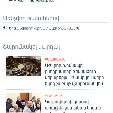
Կիսվել
Հետևեք մեզ
English
Русский
Առնչվող թեմաներով
ՀԵՏԵՎԵՔ ՄԵԶ
Երեւանցիները՝ «Աշխատանքի օրվա» մասին
Շարունակել կարդալ
ՔԱՂԱՔԱԿԱՆ
«Ազատության» բոլոր կայքերը
ԱԺ փոխխոսնակի
ընդդիմադիր թեկնածուի
վերաբերյալ քննարկումները
եկող շաբաթ կշարունակվեն
ԻՐԱՎՈՒՆՔ
Կաթողիկոսի գործով
առաջին դատական նիստն